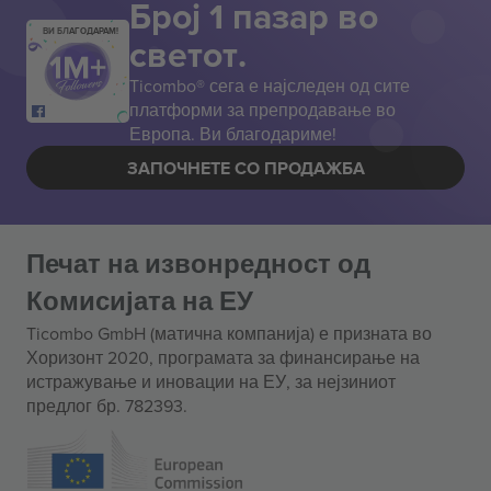
Број 1 пазар во
ВИ БЛАГОДАРАМ!
светот.
Ticombo® сега е најследен од сите
платформи за препродавање во
Европа. Ви благодариме!
ЗАПОЧНЕТЕ СО ПРОДАЖБА
Печат на извонредност од
Комисијата на ЕУ
Ticombo GmbH (матична компанија) е призната во
Хоризонт 2020, програмата за финансирање на
истражување и иновации на ЕУ, за нејзиниот
предлог бр. 782393.