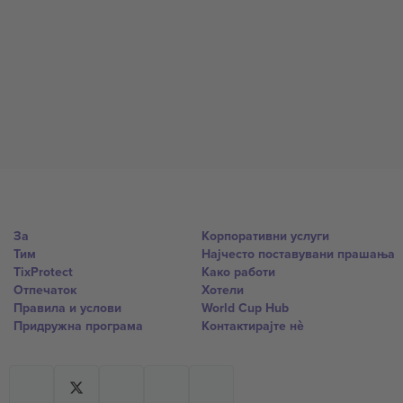
За
Корпоративни услуги
Тим
Најчесто поставувани прашања
TixProtect
Како работи
Отпечаток
Хотели
Правила и услови
World Cup Hub
Придружна програма
Контактирајте нѐ