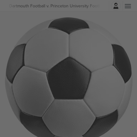
Најави се
ball
Dartmouth Football v. Princeton University Football Билети