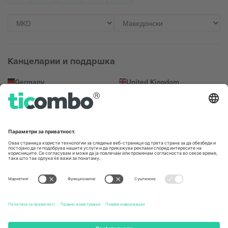
Канцеларии и поддршка
Germany
United Kingdom
Unter den Linden 24, 10117
167 City Road, London, Greater
Berlin, Germany
London, EC1V 1AW, United
Kingdom
United States
Switzerland
131 Continental Dr, Suite 305,
Dorfstrasse 52a, 6390
Newark, Delaware 19713, United
Engelberg, Switzerland
States
Bulgaria
United Arab Emirates
Regus Sofia City West, bul
UAE Dubai Silicon Oasis, DDP
Totleben 53-55, 1606 Sofia,
Building A1, Office 302, Dubai,