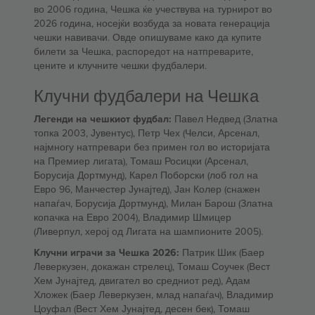
во 2006 година, Чешка ќе учествува на турнирот во
2026 година, носејќи возбуда за новата генерација
чешки навивачи. Овде опишуваме како да купите
билети за Чешка, распоредот на натпреварите,
цените и клучните чешки фудбалери.
Клучни фудбалери на Чешка
Легенди на чешкиот фудбал:
Павел Недвед (Златна
топка 2003, Јувентус), Петр Чех (Челси, Арсенал,
најмногу натпревари без примен гол во историјата
на Премиер лигата), Томаш Росицки (Арсенал,
Борусија Дортмунд), Карел Поборски (лоб гол на
Евро 96, Манчестер Јунајтед), Јан Колер (снажен
напаѓач, Борусија Дортмунд), Милан Барош (Златна
копачка на Евро 2004), Владимир Шмицер
(Ливерпул, херој од Лигата на шампионите 2005).
Клучни играчи за Чешка 2026:
Патрик Шик (Баер
Леверкузен, докажан стрелец), Томаш Соучек (Вест
Хем Јунајтед, двигател во средниот ред), Адам
Хложек (Баер Леверкузен, млад напаѓач), Владимир
Цоуфал (Вест Хем Јунајтед, десен бек), Томаш