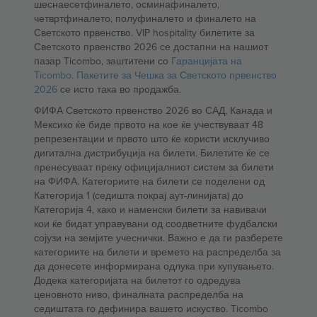
шеснаесетфиналето, осминафиналето,
четвртфиналето, полуфиналето и финалето на
Светското првенство. VIP hospitality билетите за
Светското првенство 2026 се достапни на нашиот
пазар Ticombo, заштитени со
Гаранцијата на
Ticombo
.
Пакетите за Чешка за Светското првенство
2026
се исто така во продажба.
ФИФА Светското првенство 2026 во САД, Канада и
Мексико ќе биде првото на кое ќе учествуваат 48
репрезентации и првото што ќе користи исклучиво
дигитална дистрибуција на билети. Билетите ќе се
пренесуваат преку официјалниот систем за билети
на ФИФА. Категориите на билети се поделени од
Категорија 1 (седишта покрај аут-линијата) до
Категорија 4, како и наменски билети за навивачи
кои ќе бидат управувани од соодветните фудбалски
сојузи на земјите учеснички. Важно е да ги разберете
категориите на билети и времето на распределба за
да донесете информирана одлука при купувањето.
Додека категоријата на билетот го одредува
ценовното ниво, финалната распределба на
седиштата го дефинира вашето искуство. Ticombo