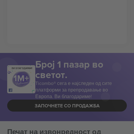
Број 1 пазар во
ВИ БЛАГОДАРАМ!
светот.
Ticombo® сега е најследен од сите
платформи за препродавање во
Европа. Ви благодариме!
ЗАПОЧНЕТЕ СО ПРОДАЖБА
Печат на извонредност од