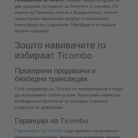
Побарувачка за билети:
Бидејќи Чешка се враќа по
две децении, интересот за билетите е огромен. Со
играчи од Премиер лигата и Бундеслигата, Чесите
гарантираат квалитетен фудбал и електрична
атмосфера на стадионите. Обезбедете ги вашите
билети навреме!
Зошто навивачите го
избираат Ticombo
Проверени продавачи и
безбедни трансакции
Сите продавачи на Ticombo се верификувани и мора
да исполнуваат строги услови. Користиме највисоки
безбедносни протоколи за плаќање, и вашите
податоци се доверливи.
Гаранција на Ticombo
Гаранцијата на Ticombo
нуди заштита на купувачот:
навремена испорака, заштита од неважечки билети