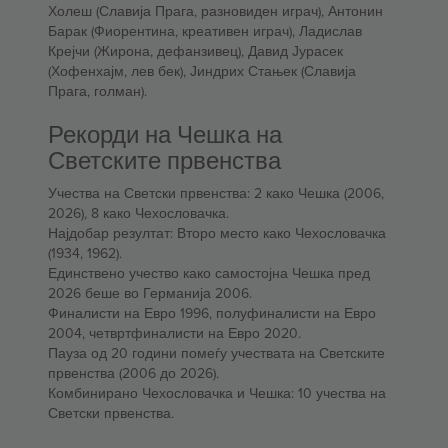
Холеш (Славија Прага, разновиден играч), Антонин
Барак (Фиорентина, креативен играч), Ладислав
Крејчи (Жирона, дефанзивец), Давид Јурасек
(Хофенхајм, лев бек), Јиндрих Стањек (Славија
Прага, голман).
Рекорди на Чешка на
Светските првенства
Учества на Светски првенства: 2 како Чешка (2006,
2026), 8 како Чехословачка.
Најдобар резултат: Второ место како Чехословачка
(1934, 1962).
Единствено учество како самостојна Чешка пред
2026 беше во Германија 2006.
Финалисти на Евро 1996, полуфиналисти на Евро
2004, четвртфиналисти на Евро 2020.
Пауза од 20 години помеѓу учествата на Светските
првенства (2006 до 2026).
Комбинирано Чехословачка и Чешка: 10 учества на
Светски првенства.