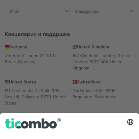
Канцеларии и поддршка
Germany
United Kingdom
Unter den Linden 24, 10117
167 City Road, London, Greater
Berlin, Germany
London, EC1V 1AW, United
Kingdom
United States
Switzerland
131 Continental Dr, Suite 305,
Dorfstrasse 52a, 6390
Newark, Delaware 19713, United
Engelberg, Switzerland
States
Bulgaria
United Arab Emirates
Regus Sofia City West, bul
UAE Dubai Silicon Oasis, DDP
Totleben 53-55, 1606 Sofia,
Building A1, Office 302, Dubai,
Bulgaria
United Arab Emirates