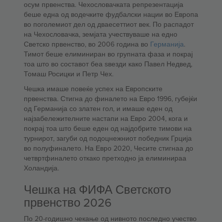
осум првенства. Чехословачката репрезентација
беше една од водечките фудбалски нации во Европа
во поголемиот дел од дваесеттиот век. По распадот
на Чехословачка, земјата учествуваше на едно
Светско првенство, во 2006 година во
Германија
.
Тимот беше елиминиран во групната фаза и покрај
тоа што во составот беа ѕвезди како Павел Недвед,
Томаш Росицки и Петр Чех.
Чешка имаше повеќе успех на Европските
првенства. Стигна до финалето на Евро 1996, губејќи
од Германија со златен гол, и имаше еден од
најзабележителните настапи на Евро 2004, кога и
покрај тоа што беше еден од најдобрите тимови на
турнирот, загуби од подоцнежниот победник Грција
во полуфиналето. На Евро 2020, Чесите стигнаа до
четвртфиналето откако претходно ја елиминираа
Холандија.
Чешка на ФИФА Светското
првенство 2026
По 20-годишно чекање од нивното последно учество