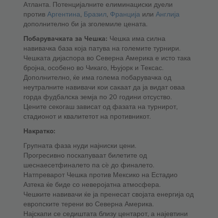
Атланта. Потенцијалните елиминациски дуели
против
Аргентина
,
Бразил
,
Франција
или
Англија
дополнително би ја зголемиле цената.
Побарувачката за Чешка:
Чешка има силна
навивачка база која патува на големите турнири.
Чешката дијаспора во Северна Америка е исто така
бројна, особено во Чикаго, Њујорк и Тексас.
Дополнително, ќе има голема побарувачка од
неутралните навивачи кои сакаат да ја видат оваа
горда фудбалска земја по 20 години отсуство.
Цените секогаш зависат од фазата на турнирот,
стадионот и квалитетот на противникот.
Накратко:
Групната фаза нуди најниски цени.
Прогресивно поскапуваат билетите од
шеснаесетфиналето па сè до финалето.
Натпреварот Чешка против Мексико на Естадио
Азтека ќе биде со неверојатна атмосфера.
Чешките навивачи ќе ја пренесат својата енергија од
европските терени во Северна Америка.
Најскапи се седиштата близу центарот, а најевтини