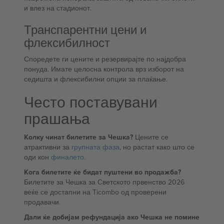
и влез на стадионот.
Транспарентни цени и
флексибилност
Споредете ги цените и резервирајте по најдобра
понуда. Имате целосна контрола врз изборот на
седишта и флексибилни опции за плаќање.
Често поставувани
прашања
Колку чинат билетите за Чешка?
Цените се
атрактивни за
групната фаза
, но растат како што се
оди кон
финалето
.
Кога билетите ќе бидат пуштени во продажба?
Билетите за Чешка за Светското првенство 2026
веќе се достапни на Ticombo од проверени
продавачи.
Дали ќе добијам рефундација ако Чешка не помине