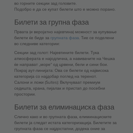
во горните секции зад головите.
Подобро е да се купат билети што е можно порано.
Билети за групна фаза
Првата (и веројатно најевтина) можност за купување
билети ќе биде за
групната фаза
. Тие се поделени
во следниве категории:
Секции зад голот: Најевтините билети. Тука
атмосферата е најодлична, а навивачите на Чешка
ќе направат „море“ од црвени, бели и сини бои.
Покрај аут-линијата: Ова се билети од највисока
категорија со најдобар поглед на теренот.
Салони и ложи (Suites): Вклучуваат премиум
седишта, храна, пијалак и пристап до посебни
простории.
Билети за елиминациска фаза
Слично како и во групната фаза, елиминациските
билети ја следат истата категоризација. Билетите за
групната фаза се најдостапни, додека оние за