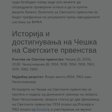
нуди безбеден пазар каде што можете да
споредувате проверени огласи и да ги купите
вашите билети. Билетите за Светското првенство ќе
бидат префрлени на купувачите преку официјалните
системи на ФИФА.
Историја и
достигнувања на Чешка
на Светските првенства
Учества на Светски првенства:
Чешка (2): 2006,
2026. Чехословачка (8): 1934, 1938, 1954, 1958, 1962,
1970, 1982, 1990.
Најдобар резултат:
Второ место (1934, 1962 како
Чехословачка).
Историјата на Чешка на Светските првенства се
протега и надвор од денешните граници на земјата.
Како Чехословачка, земјата стигна до две финалиња
на Светските првенства: 1934 (пораз од Италија) и
1962 (пораз од
Бразил
), и учествуваше на вкупно