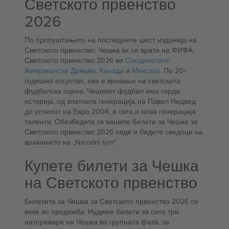
Светското првенство
2026
По пропуштањето на последните шест изданија на
Светското првенство, Чешка ќе се врати на ФИФА
Светското првенство 2026 во
Соединетите
Американски Држави
,
Канада
и
Мексико
. По 20-
годишно отсуство, ова е враќање на светската
фудбалска сцена. Чешкиот фудбал има горда
историја, од златната генерација на Павел Недвед
до успехот на Евро 2004, а сега и нова генерација
таленти. Обезбедете ги вашите билети за Чешка за
Светското првенство 2026 овде и бидете сведоци на
враќањето на „Narodni tym“.
Купете билети за Чешка
на Светското првенство
Билетите за Чешка за Светското првенство 2026 се
веќе во продажба. Нудиме билети за сите три
натпревари на Чешка во групната фаза, за