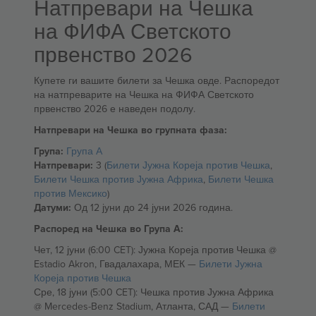
Натпревари на Чешка
на ФИФА Светското
првенство 2026
Купете ги вашите билети за Чешка овде. Распоредот
на натпреварите на Чешка на ФИФА Светското
првенство 2026 е наведен подолу.
Натпревари на Чешка во групната фаза:
Група:
Група А
Натпревари:
3 (
Билети Јужна Кореја против Чешка
,
Билети Чешка против Јужна Африка
,
Билети Чешка
против Мексико
)
Датуми:
Од 12 јуни до 24 јуни 2026 година.
Распоред на Чешка во Група А:
Чет, 12 јуни (6:00 CET): Јужна Кореја против Чешка @
Estadio Akron, Гвадалахара, МЕК —
Билети Јужна
Кореја против Чешка
Сре, 18 јуни (5:00 CET): Чешка против Јужна Африка
@ Mercedes-Benz Stadium, Атланта, САД —
Билети