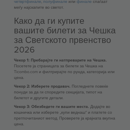
четвртфинале
,
полуфинале
или
финале
спаѓаат
меѓу најскапите во светот.
Како да ги купите
вашите билети за Чешка
за Светското првенство
2026
Чекор 1: Пребарајте ги натпреварите на Чешка.
Посетете ја страницата за билети за Чешка на
Ticombo.com и филтрирајте по рунда, категорија или
цена.
Чекор 2: Изберете продавач.
Погледнете повеќе
понуди за да ги споредите секцијата, типот на
билетот и другите детали.
Чекор 3: Обезбедете ги вашите места.
Додајте во
кошничка или изберете „купи веднаш“ и платете со
претпочитаниот метод. Проверете ја крајната вкупна
цена.