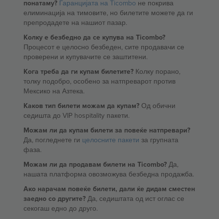
понатаму?
Гаранцијата на Ticombo
не покрива
елиминација на тимовите, но билетите можете да ги
препродадете на нашиот пазар.
Колку е безбедно да се купува на Ticombo?
Процесот е целосно безбеден, сите продавачи се
проверени и купувачите се заштитени.
Кога треба да ги купам билетите?
Колку порано,
толку подобро, особено за натпреварот против
Мексико на Азтека.
Каков тип билети можам да купам?
Од обични
седишта до VIP hospitality пакети.
Можам ли да купам билети за повеќе натпревари?
Да, погледнете ги
целосните пакети
за групната
фаза.
Можам ли да продавам билети на Ticombo?
Да,
нашата платформа овозможува безбедна продажба.
Ако нарачам повеќе билети, дали ќе дидам сместен
заедно со другите?
Да, седиштата од ист оглас се
секогаш едно до друго.