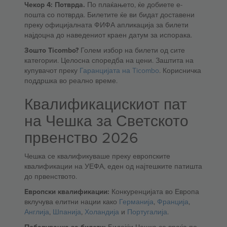
Чекор 4: Потврда.
По плаќањето, ќе добиете е-
пошта со потврда. Билетите ќе ви бидат доставени
преку официјалната ФИФА апликација за билети
најдоцна до наведениот краен датум за испорака.
Зошто Ticombo?
Голем избор на билети од сите
категории. Целосна споредба на цени. Заштита на
купувачот преку
Гаранцијата на Ticombo
. Корисничка
поддршка во реално време.
Квалификацискиот пат
на Чешка за Светското
првенство 2026
Чешка се квалификуваше преку европските
квалификации на УЕФА, еден од најтешките патишта
до првенството.
Европски квалификации:
Конкуренцијата во Европа
вклучува елитни нации како
Германија
,
Франција
,
Англија
,
Шпанија
,
Холандија
и
Португалија
.