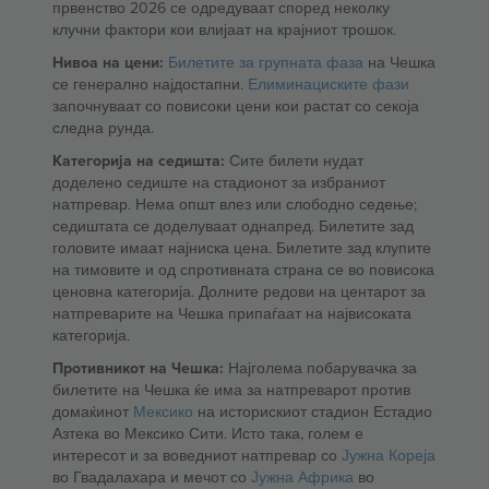
првенство 2026 се одредуваат според неколку
клучни фактори кои влијаат на крајниот трошок.
Нивоа на цени:
Билетите за групната фаза
на Чешка
се генерално најдостапни.
Елиминациските фази
започнуваат со повисоки цени кои растат со секоја
следна рунда.
Категорија на седишта:
Сите билети нудат
доделено седиште на стадионот за избраниот
натпревар. Нема општ влез или слободно седење;
седиштата се доделуваат однапред. Билетите зад
головите имаат најниска цена. Билетите зад клупите
на тимовите и од спротивната страна се во повисока
ценовна категорија. Долните редови на центарот за
натпреварите на Чешка припаѓаат на највисоката
категорија.
Противникот на Чешка:
Најголема побарувачка за
билетите на Чешка ќе има за натпреварот против
домаќинот
Мексико
на историскиот стадион Естадио
Азтека во Мексико Сити. Исто така, голем е
интересот и за воведниот натпревар со
Јужна Кореја
во Гвадалахара и мечот со
Јужна Африка
во