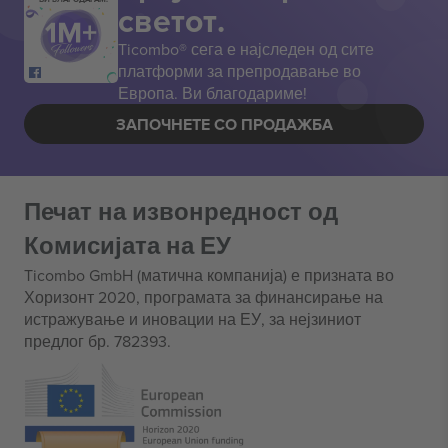
светот.
Ticombo® сега е најследен од сите
платформи за препродавање во
Европа. Ви благодариме!
ЗАПОЧНЕТЕ СО ПРОДАЖБА
Печат на извонредност од
Комисијата на ЕУ
Ticombo GmbH (матична компанија) е призната во
Хоризонт 2020, програмата за финансирање на
истражување и иновации на ЕУ, за нејзиниот
предлог бр. 782393.