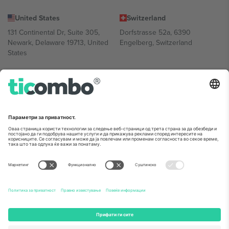
United States
Switzerland
131 Continental Dr, Suite 305,
Dorfstrasse 52a, 6390
Newark, Delaware 19713, United
Engelberg, Switzerland
States
Bulgaria
United Arab Emirates
Regus Sofia City West, bul
UAE Dubai Silicon Oasis, DDP
Totleben 53-55, 1606 Sofia,
Building A1, Office 302, Dubai,
Bulgaria
United Arab Emirates
Mexico
Av Chapultepec 360, Roma
Norte, Cuauhtémoc, 06700
Ciudad de México, CDMX,
Mexico
Правното лице на давателот на платформата може да се
разликува во зависност од локацијата, настанот и/или доменот.
За детали, проверете ја конкретната страница на настанот.,
Отпечаток
и
Услови.
© 2026 Ticombo. Сите права се задржани.