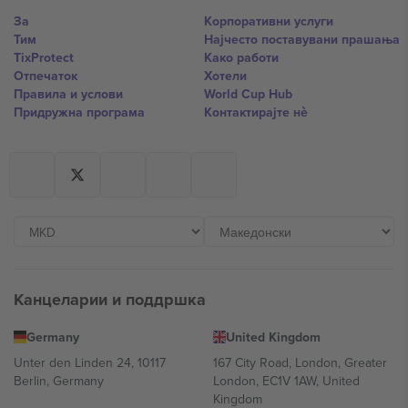
За
Корпоративни услуги
Тим
Најчесто поставувани прашања
TixProtect
Како работи
Отпечаток
Хотели
Правила и услови
World Cup Hub
Придружна програма
Контактирајте нѐ
Канцеларии и поддршка
Germany
United Kingdom
Unter den Linden 24, 10117
167 City Road, London, Greater
Berlin, Germany
London, EC1V 1AW, United
Kingdom