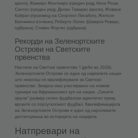
крило), Жамиро Монтеиро (среден ред), Кени Роша
Сантос (среден ред), Дилан Таварес (крило), Жоване
Кабрал (производ на Спортинг Лисабон), Жилсон
Бенчимол (голман), Роберто Лопес (Шамрок Роверс,
одбрана), Стивен Фортес (одбрана)
Рекорди на Зеленортските
Острови на Светските
првенства
Настапи на Светски првенства: 1 (деби во 2026).
Зеленортските Острови се една од најмалите нации
што некогаш се квалификувале за Светско
првенство. Земјата има учествувано на повеќе
турнири на Африканскиот куп на нации. „Сините
ајкули“ развија силен фудбалски идентитет преку
врските со португалскиот фудбал. Квалификацијата
на Зеленортските Острови е едно од најголемите
достигнувања во историјата на нацијата.
Натпревари на