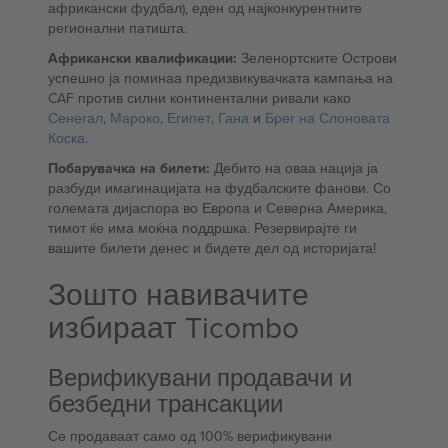
африкански фудбал), еден од најконкурентните
регионални патишта.
Африкански квалификации:
Зеленортските Острови
успешно ја поминаа предизвикувачката кампања на
CAF против силни континентални ривали како
Сенегал
,
Мароко
,
Египет
,
Гана
и
Брег на Слоновата
Коска
.
Побарувачка на билети:
Дебито на оваа нација ја
разбуди имагинацијата на фудбалските фанови. Со
големата дијаспора во Европа и Северна Америка,
тимот ќе има моќна поддршка. Резервирајте ги
вашите билети денес и бидете дел од историјата!
Зошто навивачите
избираат Ticombo
Верификувани продавачи и
безбедни трансакции
Се продаваат само од 100% верификувани