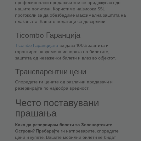
професионални продавачи кои се придржуваат до
нашите политики. Користиме највисоки SSL
протоколи за да обезбедиме максимална заштита на
плаќањата. Вашите податоци се доверливи.
Ticombo Гаранција
Ticombo Гаранцијата
ви дава 100% заштита и
гарантира: навремена испорака на билетите,
заштита од неважечки билети и влез во објектот.
Транспарентни цени
Споредете ги цените од различни продавачи и
резервирајте по најдобра вредност.
Често поставувани
прашања
Како да резервирам билети за Зеленортските
Острови?
Пребарајте ги натпреварите, споредете
цени и купете. Вашите мобилни билети ќе бидат