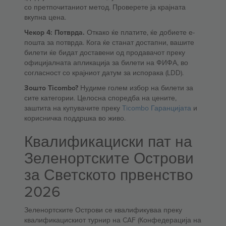
со претпочитаниот метод. Проверете ја крајната
вкупна цена.
Чекор 4: Потврда.
Откако ќе платите, ќе добиете е-
пошта за потврда. Кога ќе станат достапни, вашите
билети ќе бидат доставени од продавачот преку
официјалната апликација за билети на ФИФА, во
согласност со крајниот датум за испорака (LDD).
Зошто Ticombo?
Нудиме голем избор на билети за
сите категории. Целосна споредба на цените,
заштита на купувачите преку
Ticombo Гаранцијата
и
корисничка поддршка во живо.
Квалификациски пат на
Зеленортските Острови
за Светското првенство
2026
Зеленортските Острови се квалификуваа преку
квалификацискиот турнир на CAF (Конфедерација на