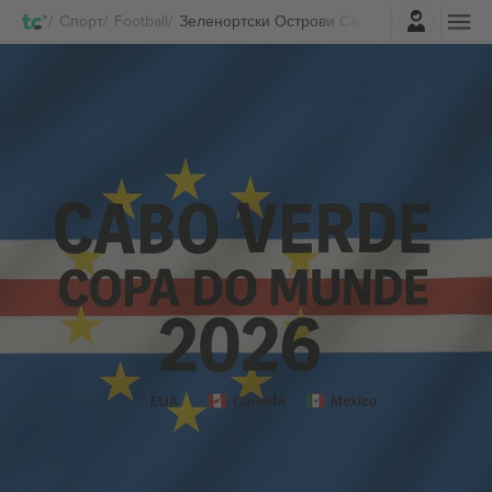
Најави се
Спорт
Football
Зеленортски Острови Светско првенство 2