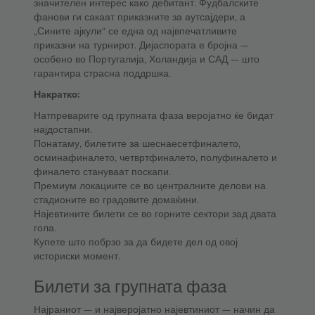
значителен интерес како дебитант. Фудбалските
фанови ги сакаат приказните за аутсајдери, а
„Сините ајкули“ се една од највпечатливите
приказни на турнирот. Дијаспората е бројна —
особено во Португалија, Холандија и САД — што
гарантира страсна поддршка.
Накратко:
Натпреварите од групната фаза веројатно ќе бидат
најдостапни.
Понатаму, билетите за шеснаесетфиналето,
осминафиналето, четвртфиналето, полуфиналето и
финалето стануваат поскапи.
Премиум локациите се во централните делови на
стадионите во градовите домаќини.
Најевтините билети се во горните сектори зад двата
гола.
Купете што побрзо за да бидете дел од овој
историски момент.
Билети за групната фаза
Најраниот — и најверојатно најевтиниот — начин да