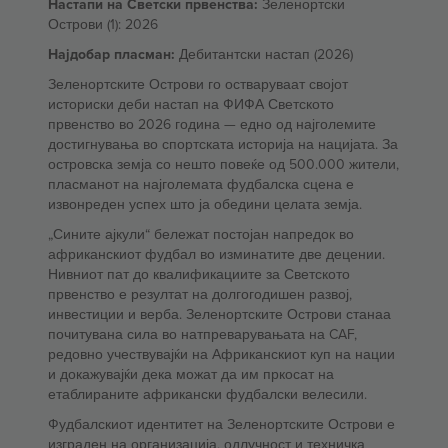
Настапи на Светски првенства:
Зеленортски
Острови (1): 2026
Најдобар пласман:
Дебитантски настап (2026)
Зеленортските Острови го остваруваат својот
историски деби настап на ФИФА Светското
првенство во 2026 година — едно од најголемите
достигнувања во спортската историја на нацијата. За
островска земја со нешто повеќе од 500.000 жители,
пласманот на најголемата фудбалска сцена е
извонреден успех што ја обедини целата земја.
„Сините ајкули“ бележат постојан напредок во
африканскиот фудбал во изминатите две децении.
Нивниот пат до квалификациите за Светското
првенство е резултат на долгогодишен развој,
инвестиции и верба. Зеленортските Острови станаа
почитувана сила во натпреварувањата на CAF,
редовно учествувајќи на Африканскиот куп на нации
и докажувајќи дека можат да им пркосат на
етаблираните африкански фудбалски велесили.
Фудбалскиот идентитет на Зеленортските Острови е
изграден на организација, одлучност и техничка