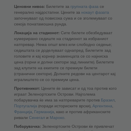
Ценовни нивоа:
Билетите за
групната фаза
се
генерално најдостапни. Цените за
нокаут фазата
започнуваат од повисока сума и се зголемуваат со
секоја понатамошна рунда.
Локација на стадионот:
Сите билети обезбедуваат
нумерирано седиште на стадионот за избраниот
натпревар. Нема општ влез или слободно седење;
седиштата се доделуваат однапред. Билетите зад
головите и кај корнер знаменцата се со најниска
цена (горни и долни сектори зад линиите). Билетите
зад клупите на екипите се премиум билети
(странични сектори). Долните редови на центарот кај
игралиштето се со премиум цена.
Противникот:
Цените ќе зависат и од тоа против кого
играат Зеленортските Острови. Најголема
побарувачка ќе има за натпреварите против
Бразил
,
Португалија
(поради историските врски),
Аргентина
,
Франција
,
Германија
, како и против африканските
ривали
Сенегал
и
Мароко
.
Побарувачка:
Зеленортските Острови ќе привлечат