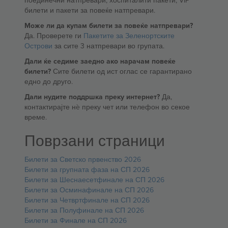
поединечни натпревари, хоспиталити пакети, VIP
билети и пакети за повеќе натпревари.
Може ли да купам билети за повеќе натпревари?
Да. Проверете ги
Пакетите за Зеленортските
Острови
за сите 3 натпревари во групата.
Дали ќе седиме заедно ако нарачам повеќе
билети?
Сите билети од ист оглас се гарантирано
едно до друго.
Дали нудите поддршка преку интернет?
Да,
контактирајте нè преку чет или телефон во секое
време.
Поврзани страници
Билети за Светско првенство 2026
Билети за групната фаза на СП 2026
Билети за Шеснаесетфинале на СП 2026
Билети за Осминафинале на СП 2026
Билети за Четвртфинале на СП 2026
Билети за Полуфинале на СП 2026
Билети за Финале на СП 2026