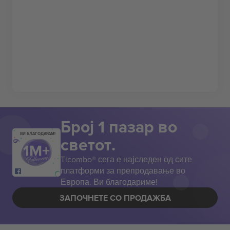
Број 1 пазар во
ВИ БЛАГОДАРАМ!
светот.
Ticombo® сега е најследен од сите
платформи за препродавање во
Европа. Ви благодариме!
ЗАПОЧНЕТЕ СО ПРОДАЖБА