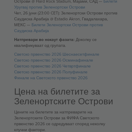
Острови @ Hard Rock Stadium, Мајами, САД —
Билети
Уругвај против Зеленортски Острови
Чет, 26 јуни (23:00 CET): Зеленортски Острови против
Саудиска Арабија @ Estadio Akron, Гвадалахара,
МЕКС —
Билети Зеленортски Острови против
Саудиска Арабија
Натпревари во нокаут фазата:
Доколку се
квалификуваат од групата.
Светско првенство 2026 Шеснаесетфинале
Светско првенство 2026 Осминафинале
Светско првенство 2026 Четвртфинале
Светско првенство 2026 Полуфинале
Финале на Светското првенство 2026
Цена на билетите за
Зеленортските Острови
Цените на билетите за натпреварите на
Зеленортските Острови за ФИФА Светското
првенство 2026 се одредуваат според неколку
клучни фактори.