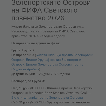
Зеленортските Острови
на ФИФА Светското
првенство 2026
Купете билети за Зеленортските Острови тука.
Распоредот на натпревари за ФИФА Светското
првенство 2026 е наведен подолу.
Натпревари во групната фаза:
Група:
Група Х
Натпревари:
3 (
Билети Шпанија против Зеленортски
Острови
,
Билети Уругвај против Зеленортски
Острови
,
Билети Зеленортски Острови против
Саудиска Арабија
)
Датуми:
15 јуни – 26 јуни 2026 година
Распоред во Група Х:
Нед, 15 јуни (8:00 CET): Шпанија против Зеленортски
Острови @ Mercedes-Benz Stadium, Атланта, САД —
Билети Шпанија против Зеленортски Острови
Саб, 21 јуни (5:00 CET): Уругвај против Зеленортски