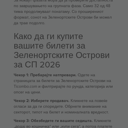
За нокаут фазата мора да ја проверите достапноста
по завршувањето на групната фаза. Само 32 од 48
тима продолжуваат понатаму. Со проширениот
формат, сонот на Зеленортските Острови би можел
да трае подолго.
Како да ги купите
вашите билети за
Зеленортските Острови
за СП 2026
Чекор 1: Пребарајте натпревари.
Одете на
страницата за билети за Зеленортските Острови на
Ticombo.com и филтрирајте по рунда, категорија или
опсег на цени.
Чекор 2: Изберете продавач.
Кликнете на повеќе
огласи за да ги споредите. Обрнете внимание на
секторот, типот на билет и номиналната вредност.
Чекор 3: Обезбедете ги вашите седишта.
Кликнете
„додај во кошничка“ или „купи сега“, а потоа платете