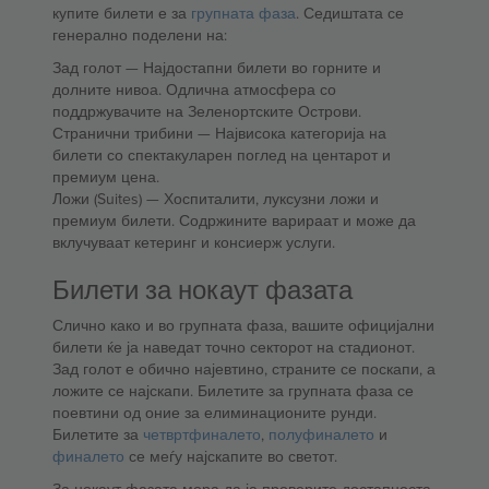
купите билети е за
групната фаза
. Седиштата се
генерално поделени на:
Зад голот — Најдостапни билети во горните и
долните нивоа. Одлична атмосфера со
поддржувачите на Зеленортските Острови.
Странични трибини — Највисока категорија на
билети со спектакуларен поглед на центарот и
премиум цена.
Ложи (Suites) — Хоспиталити, луксузни ложи и
премиум билети. Содржините варираат и може да
вклучуваат кетеринг и консиерж услуги.
Билети за нокаут фазата
Слично како и во групната фаза, вашите официјални
билети ќе ја наведат точно секторот на стадионот.
Зад голот е обично најевтино, страните се поскапи, а
ложите се најскапи. Билетите за групната фаза се
поевтини од оние за елиминационите рунди.
Билетите за
четвртфиналето
,
полуфиналето
и
финалето
се меѓу најскапите во светот.