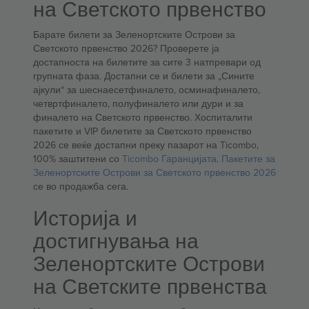
на Светското првенство
Барате билети за Зеленортските Острови за
Светското првенство 2026? Проверете ја
достапноста на билетите за сите 3 натпревари од
групната фаза. Достапни се и билети за „Сините
ајкули“ за шеснаесетфиналето, осминафиналето,
четвртфиналето, полуфиналето или дури и за
финалето на Светското првенство. Хоспиталити
пакетите и VIP билетите за Светското првенство
2026 се веќе достапни преку пазарот на Ticombo,
100% заштитени со
Ticombo Гаранцијата
.
Пакетите за
Зеленортските Острови за Светското првенство 2026
се во продажба сега.
Историја и
достигнувања на
Зеленортските Острови
на Светските првенства