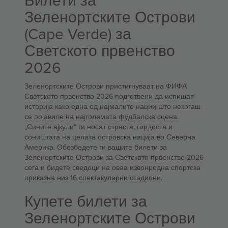
Билети за
Зеленортските Острови
(Cape Verde) за
Светското првенство
2026
Зеленортските Острови пристигнуваат на ФИФА
Светското првенство 2026 подготвени да испишат
историја како една од најмалите нации што некогаш
се појавиле на најголемата фудбалска сцена.
„Сините ајкули“ ги носат страста, гордоста и
соништата на целата островска нација во Северна
Америка. Обезбедете ги вашите билети за
Зеленортските Острови за Светското првенство 2026
сега и бидете сведоци на оваа извонредна спортска
приказна низ 16 спектакуларни стадиони.
Купете билети за
Зеленортските Острови