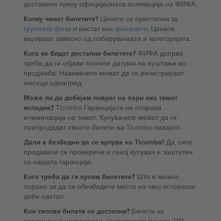
доставени преку официјалната апликација на ФИФА.
Колку чинат билетите?
Цените се пристапни за
групната фаза
и растат кон
финалето
. Цените
варираат зависно од побарувачката и категоријата.
Кога ќе бидат достапни билетите?
ФИФА допрва
треба да ги објави точните датуми на пуштање во
продажба. Навивачите можат да се регистрираат
месеци однапред.
Може ли да добијам поврат на пари ако тимот
испадне?
Ticombo Гаранцијата не покрива
елиминација на тимот. Купувачите можат да ги
препродадат своите билети на Ticombo пазарот.
Дали е безбедно да се купува на Ticombo?
Да, сите
продавачи се проверени и секој купувач е заштитен
со нашата гаранција.
Кога треба да ги купам билетите?
Што е можно
порано за да си обезбедите место на овој историски
деби настап.
Кои типови билети се достапни?
Билети за