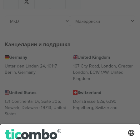
Канцеларии и поддршка
Germany
United Kingdom
Unter den Linden 24, 10117
167 City Road, London, Greater
Berlin, Germany
London, EC1V 1AW, United
Kingdom
United States
Switzerland
131 Continental Dr, Suite 305,
Dorfstrasse 52a, 6390
Newark, Delaware 19713, United
Engelberg, Switzerland
States
Bulgaria
United Arab Emirates
Regus Sofia City West, bul
UAE Dubai Silicon Oasis, DDP