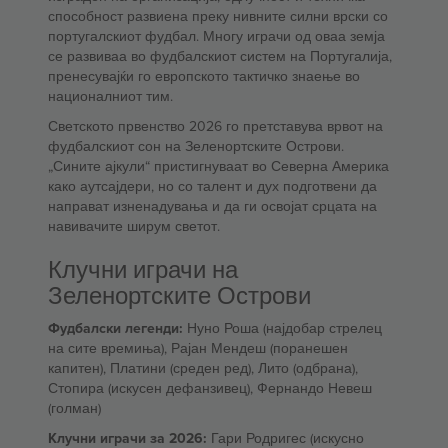
способност развиена преку нивните силни врски со
португалскиот фудбал. Многу играчи од оваа земја
се развиваа во фудбалскиот систем на Португалија,
пренесувајќи го европското тактичко знаење во
националниот тим.
Светското првенство 2026 го претставува врвот на
фудбалскиот сон на Зеленортските Острови.
„Сините ајкули“ пристигнуваат во Северна Америка
како аутсајдери, но со талент и дух подготвени да
направат изненадувања и да ги освојат срцата на
навивачите ширум светот.
Клучни играчи на
Зеленортските Острови
Фудбалски легенди:
Нуно Роша (најдобар стрелец
на сите времиња), Рајан Мендеш (поранешен
капитен), Платини (среден ред), Лито (одбрана),
Стопира (искусен дефанзивец), Фернандо Невеш
(голман)
Клучни играчи за 2026:
Гари Родригес (искусно