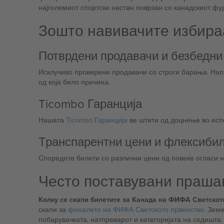
најголемиот спортски настан поврзан со канадскиот фуд
Зошто навивачите избира
Потврдени продавачи и безбедни
Исклучиво проверени продавачи со строги барања. Напр
од која било причина.
Ticombo Гаранција
Нашата
Ticombo Гаранција
ве штити од доцнење во испо
Транспарентни цени и флексиби
Споредете билети со различни цени од повеќе огласи н
Често поставувани праш
Колку се скапи билетите за Канада на ФИФА Светскот
скапи за
финалето на ФИФА Светското првенство
. Зем
побарувачката, натпреварот и категоријата на седишта.