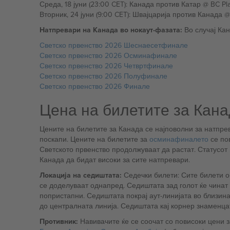
Натпревари на Канада во нокаут-фазата:
Во случај Кан
Светско првенство 2026 Шеснаесетфинале
Светско првенство 2026 Осминафинале
Светско првенство 2026 Четвртфинале
Светско првенство 2026 Полуфинале
Светско првенство 2026 Финале
Цена на билетите за Кана
Цените на билетите за Канада се најповолни за натпре
поскапи. Цените на билетите за
осминафиналето
се по
Светското првенство продолжуваат да растат. Статусот
Канада да бидат високи за сите натпревари.
Локација на седиштата:
Седечки билети: Сите билети о
се доделуваат однапред. Седиштата зад голот ќе чинат 
попристапни. Седиштата покрај аут-линијата во близина
до централната линија. Седиштата кај корнер знаменцата
Противник:
Навивачите ќе се соочат со повисоки цени 