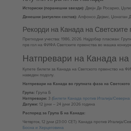
Историски (поранешни ѕвезди):
Двејн Де Росарио, Џули
Денешни (актуелен состав):
Алфонсо Дејвис, Џонатан Де
Рекорди на Канада на Светските
Претходни учества: 1986, 2026. Најдобар пласман: Груп
прв гол на ФИФА Светските првенства во машка конкуре
Натпревари на Канада на
Купете билети за Канада на Светското првенство на ФИ
наведен подолу.
Натпревари на Канада во групната фаза на Светското
Група:
Група Б
Натпревари:
3 (
Билети Канада против Италија/Северна
Датуми:
12 јуни – 24 јуни 2026 година
Распоред за Група Б на Канада:
Босна и Херцеговина