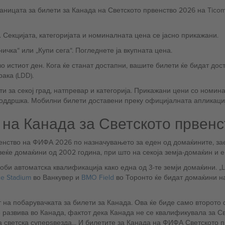
ницата за билети за Канада на Светското првенство 2026 на Ticomb
 Секцијата, категоријата и номиналната цена се јасно прикажани.
ичка“ или „Купи сега“. Погледнете ја вкупната цена.
о истиот ден. Кога ќе станат достапни, вашите билети ќе бидат до
ака (LDD).
и за секој град, натпревар и категорија. Прикажани цени со номина
поддршка. Мобилни билети доставени преку официјалната апликаци
на Канада за Светското првен
енство на ФИФА 2026 по назначувањето за еден од домаќините, за
веќе домаќини од 2002 година, при што на секоја земја-домаќин и 
би автоматска квалификација како една од 3-те земји домаќини. „L
ce Stadium
во Ванкувер и
BMO Field
во Торонто ќе бидат домаќини на
на побарувачката за билети за Канада. Ова ќе биде само второто 
развива во Канада, фактот дека Канада не се квалификувала за Све
 светска суперѕвезда... И билетите за Канада на ФИФА Светското п