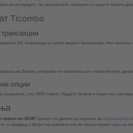
бал во историјата. Не пропуштајте: набавете ги вашите билети ден
ат Ticombo
 трансакции
едната SSL енкрипција ја штити вашата трансакција. Ние никогаш
раката на билети, употреба на неважечки или лажни билети, двојна
лни опции
а продавачи, плус ВИП пакети. Најдете билети и опции кои одговар
ања
о првенство 2026?
Цените се движат од најниски за
натпреварите п
ете го предвид и бројот на навивачи кои ќе присуствуваат како на з