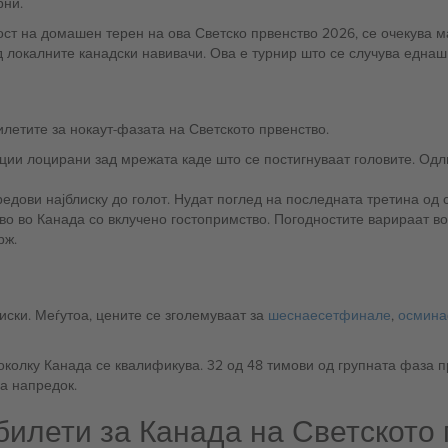
рни.
ст на домашен терен на ова Светско првенство 2026, се очекува м
 локалните канадски навивачи. Ова е турнир што се случува еднаш
летите за нокаут-фазата на Светското првенство.
ите неколку редови најблиску до голот. Нудат поглед на последната третина 
рж.
иски. Меѓутоа, цените се зголемуваат за
шеснаесетфинале
,
осмина
околку Канада се квалификува. 32 од 48 тимови од групната фаза п
а напредок.
 билети за Канада на Светското