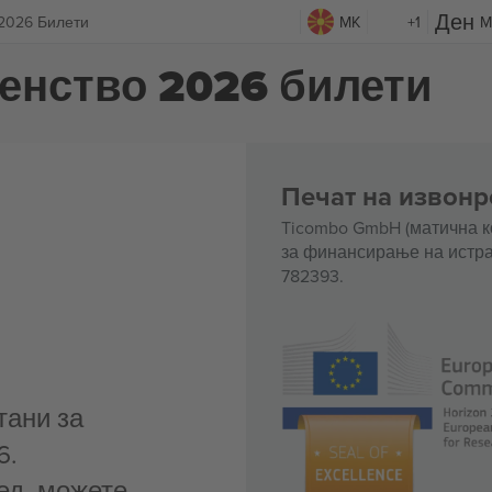
 2026 Билети
MK
+1
M
венство 2026 билети
Печат на извонр
Ticombo GmbH (матична к
за финансирање на истра
782393.
тани за
6.
ед, можете