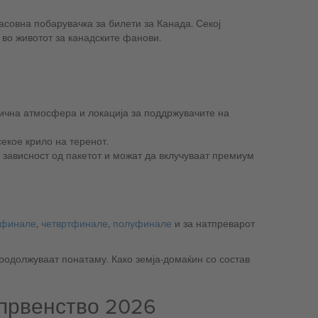
асовна побарувачка за билети за Канада. Секој
 во животот за канадските фанови.
од секое крило на теренот.
финале
,
четвртфинале
,
полуфинале
и за натпреварот
родолжуваат понатаму. Како земја-домаќин со состав
 првенство 2026