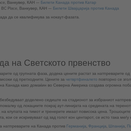
Среда, 18 јуни (23:00 CET): Канада против Катар @ BC Place, Ванкувер, КАН —
Билети Канада против Катар
Вторник, 24 јуни (9:00 CET): Швајцарија против Канада @ BC Place, Ванкувер, КАН —
Билети Швајцарија против Канада
ада да се квалификува за нокаут-фазата.
да на Светското првенство
варите од групната фаза, додека цените растат за натпреварите од
високи од претходните. Цените за
четвртфиналето
повторно се зго
 на Канада како домаќин во Северна Америка создава огромна побар
безбедуваат доделено седиште на стадионот за избраниот натпре
помалку од локациите покрај аут-линијата на средината на теренот.
 на клупата на тимот и тренерите имаат повисока цена. Трошоците 
, кои се искривуваат од зад голот кон центарот, се исто така меѓу 
за натпреварите на Канада против
Германија
,
Франција
,
Шпанија
,
По