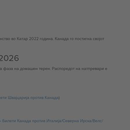
ство во Катар 2022 година. Канада го постигна својот
 2026
ата фаза на домашен терен. Распоредот на натпревари е
ети Швајцарија против Канада
)
ска/Велс/Босна и Херцеговина @ BMO Field, Торонто, КАН —
Билети Канада против Италија/Северна Ирска/Велс/