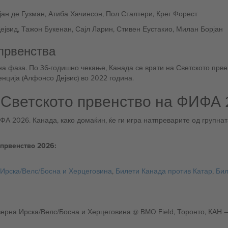
јан де Гузман, Атиба Хачинсон, Пол Сталтери, Крег Форест
јвид, Тажон Букенан, Сајл Ларин, Стивен Еустакио, Милан Борјан
 првенства
на фаза. По 36-годишно чекање, Канада се врати на Светското првен
нција (Алфонсо Дејвис) во 2022 година.
 Светското првенство на ФИФА
ФА 2026. Канада, како домаќин, ќе ги игра натпреварите од групн
 првенство 2026:
 Ирска/Велс/Босна и Херцеговина
,
Билети Канада против Катар
,
Бил
Четврток, 12 јуни (23:00 CET): Канада против Италија/Северна Ир