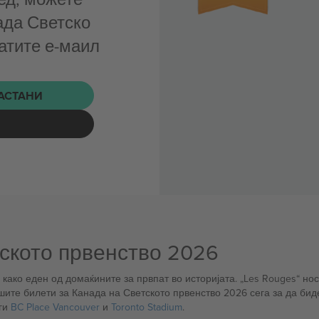
ада Светско
атите е-маил
НАСТАНИ
ското првенство 2026
како еден од домаќините за првпат во историјата. „Les Rouges“ но
шите билети за Канада на Светското првенство 2026 сега за да би
 ги
BC Place Vancouver
и
Toronto Stadium
.