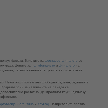
 нокаут-фазата. Билетите за
шеснаесетфиналето
се
лемуваат. Цените за
полуфиналето
и
финалето
на
увачка, па затоа очекувајте цените на билетите за
вар. Нема општ прием или слободно седење; седиштата
 Крајните зони за навивачите на Канада се
дополнително растат за „централниот круг“ најблиску
најскапите.
ртугалија
,
Аргентина
и
Уругвај
. Натпреварите против