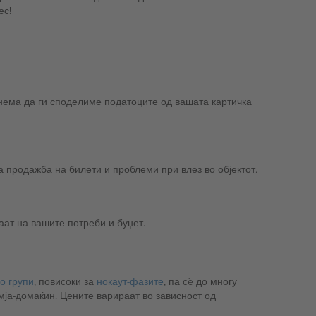
ес!
 нема да ги споделиме податоците од вашата картичка
 продажба на билети и проблеми при влез во објектот.
аат на вашите потреби и буџет.
о групи
, повисоки за
нокаут-фазите
, па сè до многу
емја-домаќин. Цените варираат во зависност од