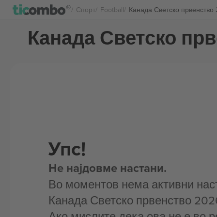
Спорт
Football
Канада Светско првенство
Канада Светско пр
Упс!
Не најдовме настани.
Во моментов нема активни нас
Канада Светско првенство 202
Ако мислите дека ова не е во р