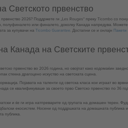
на Светското првенство
првенство 2026? Поддржете ги „Les Rouges“ преку Ticombo со понуд
 полуфиналето или финалето, доколку Канада напредува. Можете 
ата за купувачи на
Ticombo Guarantee
. Достапни се и онлајн
Пакети 
на Канада на Светските првенс
ветско првенство во 2026 година, но овојпат како кодомаќин заедн
епак стекна драгоцено искуство на светската сцена.
ација. Појавата на таленти од светска класа кои играат во врвнит
нада се квалификуваше за своето прво Светско првенство по 36 год
атски и ќе ги игра натпреварите од групата на домашен терен. Фуд
балски екосистем. Носени од поддршката на домашната публика и 
та публика.