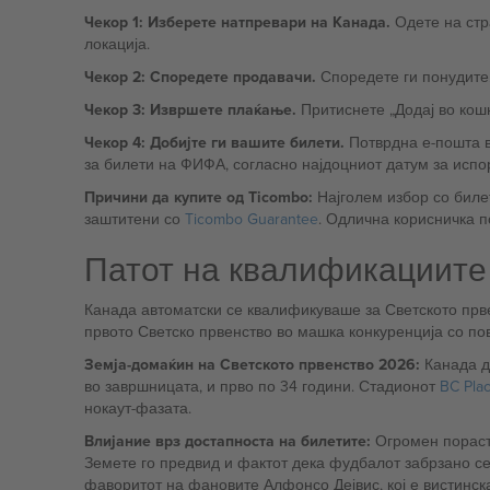
Чекор 1: Изберете натпревари на Канада.
Одете на стра
локација.
Чекор 2: Споредете продавачи.
Споредете ги понудите.
Чекор 3: Извршете плаќање.
Притиснете „Додај во кошн
Чекор 4: Добијте ги вашите билети.
Потврдна е-пошта в
за билети на ФИФА, согласно најдоцниот датум за испор
Причини да купите од Ticombo:
Најголем избор со билет
заштитени со
Ticombo Guarantee
. Одлична корисничка 
Патот на квалификациите 
Канада автоматски се квалификуваше за Светското прв
првото Светско првенство во машка конкуренција со по
Земја-домаќин на Светското првенство 2026:
Канада до
во завршницата, и прво по 34 години. Стадионот
BC Pla
нокаут-фазата.
Влијание врз достапноста на билетите:
Огромен пораст 
Земете го предвид и фактот дека фудбалот забрзано се 
фаворитот на фановите Алфонсо Дејвис, кој е вистинска