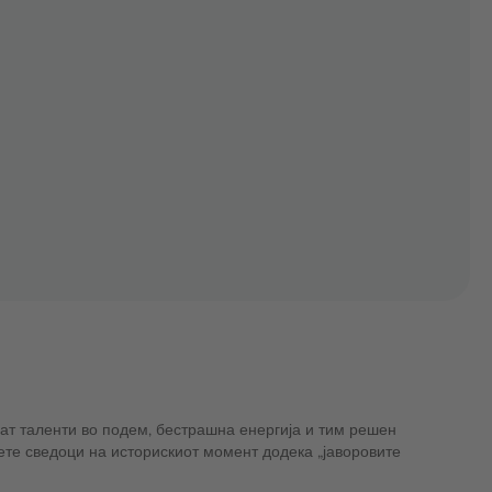
сат таленти во подем, бестрашна енергија и тим решен
дете сведоци на историскиот момент додека „јаворовите