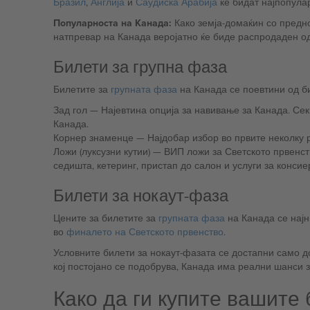
Бразил
,
Англија
и
Саудиска Арабија
ќе бидат најпопула
Популарноста на Канада:
Како земја-домаќин со предно
натпревар на Канада веројатно ќе биде распродаден од
Билети за групна фаза
Билетите за
групната фаза
на Канада се поевтини од би
Зад гол — Најевтина опција за навивање за Канада. Секции лоцирани зад мрежата каде што се постигнуваат головите. Одлична атмосфера и локација за поддржувачите на
Канада.
Корнер знаменце — Најдобар избор во прв
Ложи (луксузни кутии) — ВИП ложи за Светското првенство во Канада со вклучено гостопримство. Погодностите варираат во зависност од пакетот и можат да вклучуваат премиум
седишта, кетеринг, пристап до салон и услуги за консие
Билети за нокаут-фаза
Цените за билетите за
групната фаза
на Канада се најн
во
финалето на Светското првенство
.
Условните билети за нокаут-фазата се достапни само д
кој постојано се подобрува, Канада има реални шанси з
Како да ги купите вашите