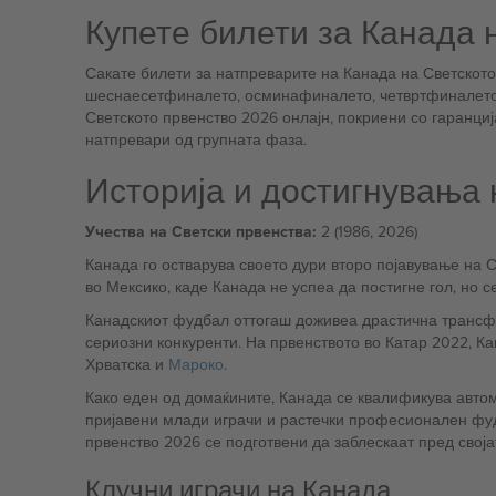
Купете билети за Канада 
Сакате билети за натпреварите на Канада на Светското 
шеснаесетфиналето, осминафиналето, четвртфиналето,
Светското првенство 2026 онлајн, покриени со гаранциј
натпревари од групната фаза.
Историја и достигнувања 
Учества на Светски првенства:
2 (1986, 2026)
Канада го остварува своето дури второ појавување на С
во Мексико, каде Канада не успеа да постигне гол, но с
Канадскиот фудбал оттогаш доживеа драстична трансформ
сериозни конкуренти. На првенството во Катар 2022, Ка
Хрватска и
Мароко
.
Како еден од домаќините, Канада се квалификува автом
пријавени млади играчи и растечки професионален фуд
првенство 2026 се подготвени да заблескаат пред своја
Клучни играчи на Канада