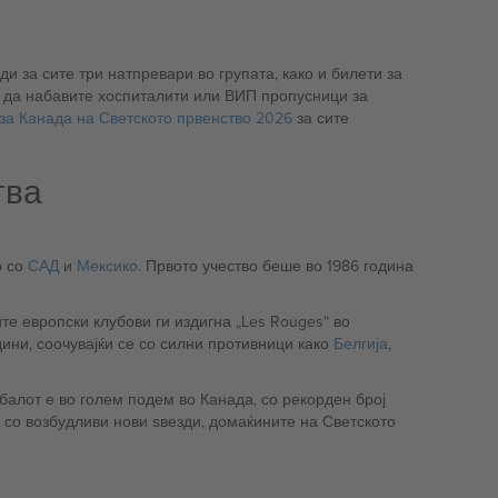
и за сите три натпревари во групата, како и билети за
да набавите хоспиталити или ВИП пропусници за
за Канада на Светското првенство 2026
за сите
тва
о со
САД
и
Мексико
. Првото учество беше во 1986 година
е европски клубови ги издигна „Les Rouges“ во
ини, соочувајќи се со силни противници како
Белгија
,
балот е во голем подем во Канада, со рекорден број
со возбудливи нови ѕвезди, домаќините на Светското