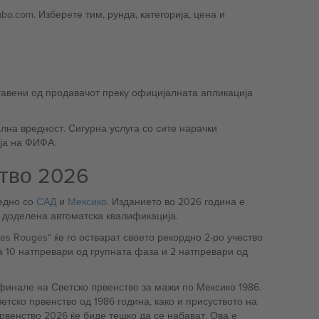
o.com. Изберете тим, рунда, категорија, цена и
ставени од продавачот преку официјалната апликација
лна вредност. Сигурна услуга со сите нарачки
ја на ФИФА.
ство 2026
едно со
САД
и
Мексико
. Изданието во 2026 година е
е доделена автоматска квалификација.
es Rouges“ ќе го остварат своето рекордно 2-ро учество
 10 натпревари од групната фаза и 2 натпревари од
финале на Светско првенство за мажи по Мексико 1986.
тско првенство од 1986 година, како и присуството на
рвенство 2026 ќе биде тешко да се набават. Ова е