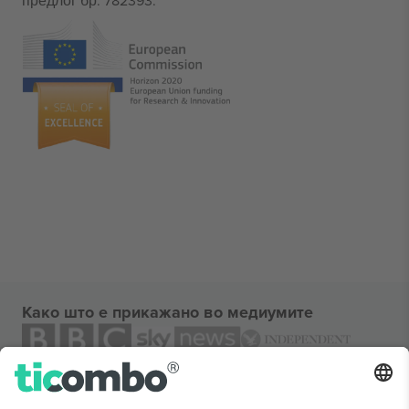
предлог бр. 782393.
Како што е прикажано во медиумите