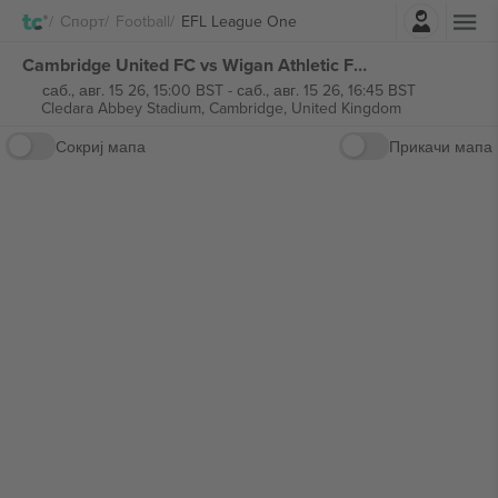
Најави се
Спорт
Football
EFL League One
Cambridge United FC vs Wigan Athletic FC EFL League One билети
саб., авг. 15 26, 15:00 BST
-
саб., авг. 15 26, 16:45 BST
Cledara Abbey Stadium,
Cambridge, United Kingdom
Сокриј мапа
Прикачи мапа