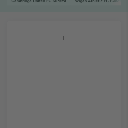
Cambridge United FC
Билети
Wigan Athletic FC
Билети