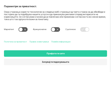
За
Корпоративни услуги
Тим
Најчесто поставувани прашања
TixProtect
Како работи
Отпечаток
Хотели
Правила и услови
World Cup Hub
Придружна програма
Контактирајте нѐ
Канцеларии и поддршка