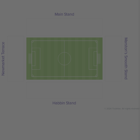
Main Stand
Marston’s Smooth Stand
Newmarket Terrace
Habbin Stand
© 2024 Ticombo. All rights reserved