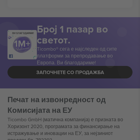
Број 1 пазар во
ВИ БЛАГОДАРАМ!
светот.
Ticombo® сега е најследен од сите
платформи за препродавање во
Европа. Ви благодариме!
ЗАПОЧНЕТЕ СО ПРОДАЖБА
Печат на извонредност од
Комисијата на ЕУ
Ticombo GmbH (матична компанија) е призната во
Хоризонт 2020, програмата за финансирање на
истражување и иновации на ЕУ, за нејзиниот