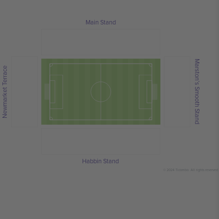
Main Stand
Marston’s Smooth Stand
Newmarket Terrace
Habbin Stand
© 2024 Ticombo. All rights reserved