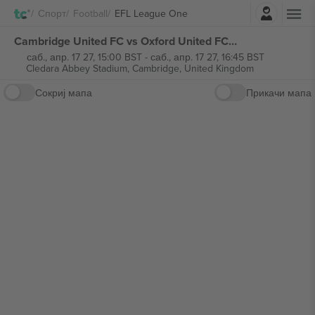
Најави се
Спорт
Football
EFL League One
Cambridge United FC vs Oxford United FC EFL League One билети
саб., апр. 17 27, 15:00 BST
-
саб., апр. 17 27, 16:45 BST
Cledara Abbey Stadium,
Cambridge, United Kingdom
Сокриј мапа
Прикачи мапа