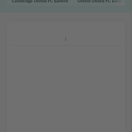
Cambridge United FC
Билети
Oxford United FC
Билети