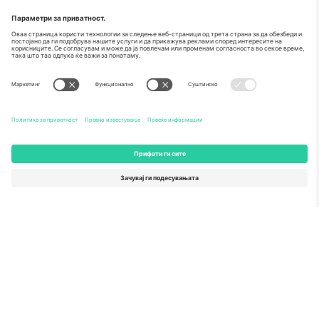
За
Корпоративни услуги
Тим
Најчесто поставувани прашања
TixProtect
Како работи
Отпечаток
Хотели
Правила и услови
World Cup Hub
Придружна програма
Контактирајте нѐ
Канцеларии и поддршка