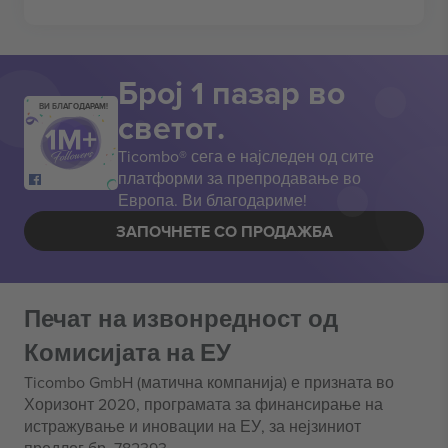
Број 1 пазар во
ВИ БЛАГОДАРАМ!
светот.
Ticombo® сега е најследен од сите
платформи за препродавање во
Европа. Ви благодариме!
ЗАПОЧНЕТЕ СО ПРОДАЖБА
Печат на извонредност од
Комисијата на ЕУ
Ticombo GmbH (матична компанија) е призната во
Хоризонт 2020, програмата за финансирање на
истражување и иновации на ЕУ, за нејзиниот