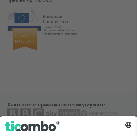
предлог бр. 782393.
Како што е прикажано во медиумите