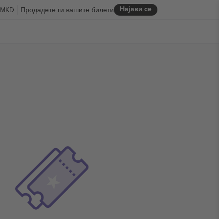
Најави се
MKD
Продадете ги вашите билети