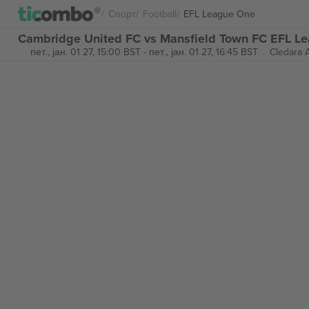
Спорт
Football
EFL League One
Cambridge United FC vs Mansfield Town FC EFL L
пет., јан. 01 27, 15:00 BST
-
пет., јан. 01 27, 16:45 BST
Cledara 