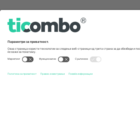
Брзи врски
Cambridge United FC
Билети
Mansfield Town FC
Бил