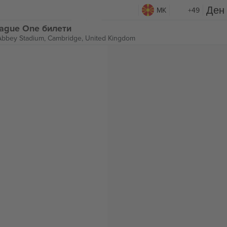
MK
+49
eague One билети
Abbey Stadium,
Cambridge, United Kingdom