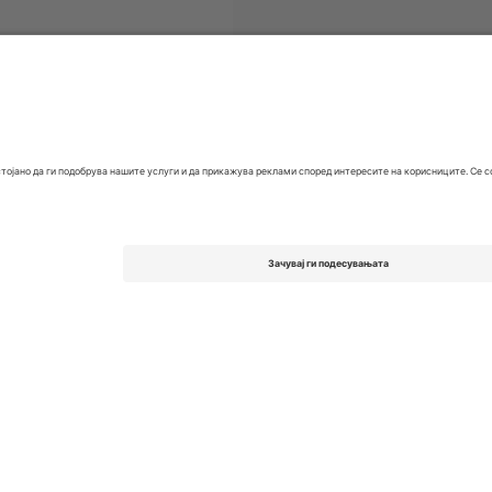
ети
EFL League One
Билети