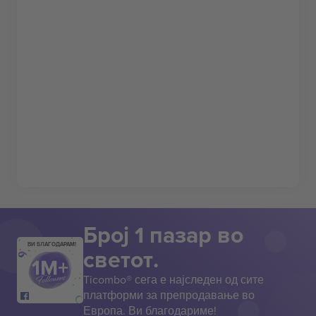
Број 1 пазар во
ВИ БЛАГОДАРАМ!
светот.
Ticombo® сега е најследен од сите
платформи за препродавање во
Европа. Ви благодариме!