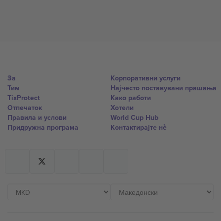
За
Корпоративни услуги
Тим
Најчесто поставувани прашања
TixProtect
Како работи
Отпечаток
Хотели
Правила и услови
World Cup Hub
Придружна програма
Контактирајте нѐ