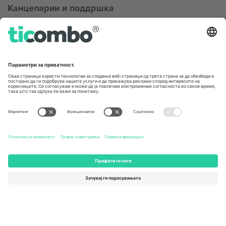
Канцеларии и поддршка
Germany
United Kingdom
Unter den Linden 24, 10117
167 City Road, London, Greater
Berlin, Germany
London, EC1V 1AW, United
Kingdom
United States
Switzerland
131 Continental Dr, Suite 305,
Dorfstrasse 52a, 6390
Newark, Delaware 19713, United
Engelberg, Switzerland
States
Bulgaria
United Arab Emirates
Regus Sofia City West, bul
UAE Dubai Silicon Oasis, DDP
Totleben 53-55, 1606 Sofia,
Building A1, Office 302, Dubai,
Bulgaria
United Arab Emirates
Mexico
Av Chapultepec 360, Roma
Norte, Cuauhtémoc, 06700