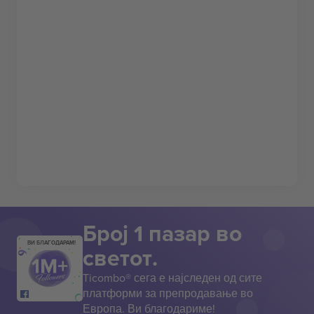
Број 1 пазар во
ВИ БЛАГОДАРАМ!
светот.
Ticombo® сега е најследен од сите
платформи за препродавање во
Европа. Ви благодариме!