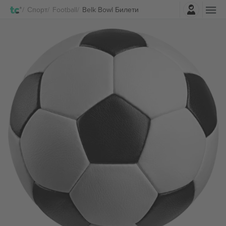
Најави се
Спорт
Football
Belk Bowl Билети