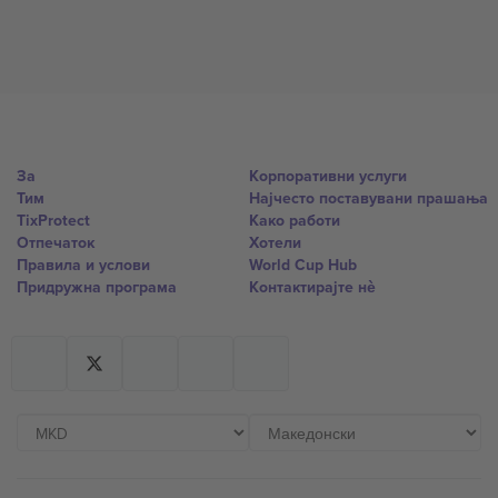
За
Корпоративни услуги
Тим
Најчесто поставувани прашања
TixProtect
Како работи
Отпечаток
Хотели
Правила и услови
World Cup Hub
Придружна програма
Контактирајте нѐ