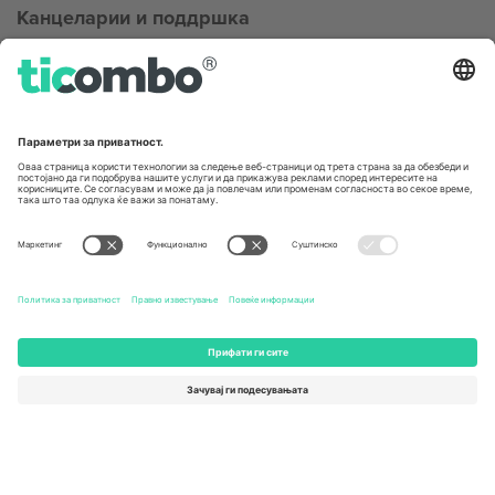
Канцеларии и поддршка
Germany
United Kingdom
Unter den Linden 24, 10117
167 City Road, London, Greater
Berlin, Germany
London, EC1V 1AW, United
Kingdom
United States
Switzerland
131 Continental Dr, Suite 305,
Dorfstrasse 52a, 6390
Newark, Delaware 19713, United
Engelberg, Switzerland
States
Bulgaria
United Arab Emirates
Regus Sofia City West, bul
UAE Dubai Silicon Oasis, DDP
Totleben 53-55, 1606 Sofia,
Building A1, Office 302, Dubai,
Bulgaria
United Arab Emirates
Mexico
Av Chapultepec 360, Roma
Norte, Cuauhtémoc, 06700