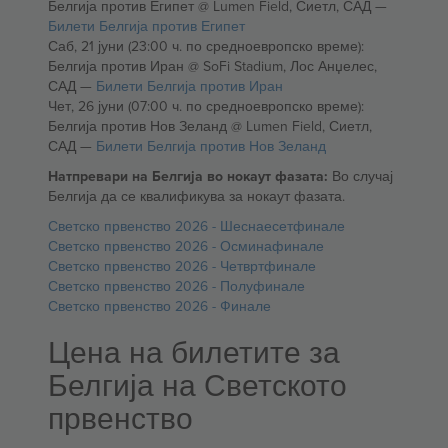
Белгија против Египет @ Lumen Field, Сиетл, САД —
Билети Белгија против Египет
Саб, 21 јуни (23:00 ч. по средноевропско време):
Белгија против Иран @ SoFi Stadium, Лос Анџелес,
САД —
Билети Белгија против Иран
Чет, 26 јуни (07:00 ч. по средноевропско време):
Белгија против Нов Зеланд @ Lumen Field, Сиетл,
САД —
Билети Белгија против Нов Зеланд
Натпревари на Белгија во нокаут фазата:
Во случај
Белгија да се квалификува за нокаут фазата.
Светско првенство 2026 - Шеснаесетфинале
Светско првенство 2026 - Осминафинале
Светско првенство 2026 - Четвртфинале
Светско првенство 2026 - Полуфинале
Светско првенство 2026 - Финале
Цена на билетите за
Белгија на Светското
првенство