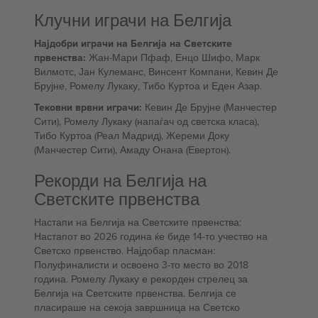
Клучни играчи на Белгија
Најдобри играчи на Белгија на Светските
првенства:
Жан-Мари Пфаф, Енцо Шифо, Марк
Вилмотс, Јан Кулеманс, Винсент Компани, Кевин Де
Брујне, Ромелу Лукаку, Тибо Куртоа и Еден Азар.
Тековни врвни играчи:
Кевин Де Брујне (Манчестер
Сити), Ромелу Лукаку (напаѓач од светска класа),
Тибо Куртоа (Реал Мадрид), Жереми Доку
(Манчестер Сити), Амаду Онана (Евертон).
Рекорди на Белгија на
Светските првенства
Настапи на Белгија на Светските првенства:
Настапот во 2026 година ќе биде 14-то учество на
Светско првенство. Најдобар пласман:
Полуфиналисти и освоено 3-то место во 2018
година. Ромелу Лукаку е рекорден стрелец за
Белгија на Светските првенства. Белгија се
пласираше на секоја завршница на Светско