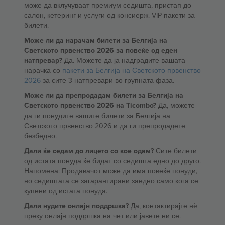
може да вклучуваат премиум седишта, пристап до
салон, кетеринг и услуги од консиерж. VIP пакети за
билети.
Може ли да нарачам билети за Белгија на
Светското првенство 2026 за повеќе од еден
натпревар?
Да. Можете да ја надградите вашата
нарачка со
пакети за Белгија на Светското првенство
2026
за сите 3 натпревари во групната фаза.
Може ли да препродадам билети за Белгија на
Светското првенство 2026 на Ticombo?
Да, можете
да ги понудите вашите билети за Белгија на
Светското првенство 2026 и да ги препродадете
безбедно.
Дали ќе седам до лицето со кое одам?
Сите билети
од истата понуда ќе бидат со седишта едно до друго.
Напомена: Продавачот може да има повеќе понуди,
но седиштата се загарантирани заедно само кога се
купени од истата понуда.
Дали нудите онлајн поддршка?
Да, контактирајте нè
преку онлајн поддршка на чет или јавете ни се.