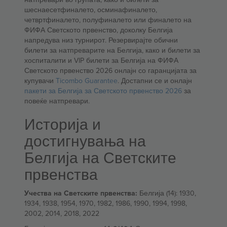
шеснаесетфиналето, осминафиналето,
четвртфиналето, полуфиналето или финалето на
ФИФА Светското првенство, доколку Белгија
напредува низ турнирот. Резервирајте обични
билети за натпреварите на Белгија, како и билети за
хоспиталити и VIP билети за Белгија на ФИФА
Светското првенство 2026 онлајн со гаранцијата за
купувачи
Ticombo Guarantee
. Достапни се и онлајн
пакети за Белгија за Светското првенство 2026
за
повеќе натпревари.
Историја и
достигнувања на
Белгија на Светските
првенства
Учества на Светските првенства:
Белгија (14): 1930,
1934, 1938, 1954, 1970, 1982, 1986, 1990, 1994, 1998,
2002, 2014, 2018, 2022