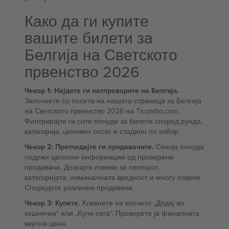
Како да ги купите
вашите билети за
Белгија на Светското
првенство 2026
Чекор 1: Најдете ги натпреварите на Белгија.
Започнете со посета на нашата страница за Белгија
на Светското првенство 2026 на Ticombo.com.
Филтрирајте ги сите понуди за билети според рунда,
категорија, ценовен опсег и стадион по избор.
Чекор 2: Прегледајте ги продавачите.
Секоја понуда
содржи целосни информации од проверени
продавачи. Дознајте повеќе за секторот,
категоријата, номиналната вредност и многу повеќе.
Споредете различни продавачи.
Чекор 3: Купете.
Кликнете на копчето „Додај во
кошничка“ или „Купи сега“. Проверете ја финалната
вкупна цена.