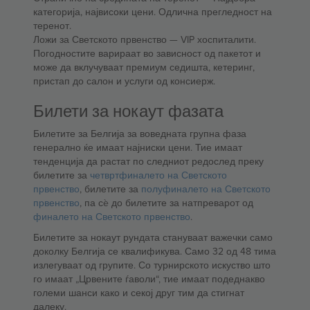
категорија, највисоки цени. Одлична прегледност на
теренот.
Ложи за Светското првенство — VIP хоспиталити.
Погодностите варираат во зависност од пакетот и
може да вклучуваат премиум седишта, кетеринг,
пристап до салон и услуги од консиерж.
Билети за нокаут фазата
Билетите за Белгија за воведната групна фаза
генерално ќе имаат најниски цени. Тие имаат
тенденција да растат по следниот редослед преку
билетите за
четвртфиналето на Светското
првенство
, билетите за
полуфиналето на Светското
првенство
, па сè до билетите за натпреварот од
финалето на Светското првенство
.
Билетите за нокаут рундата стануваат важечки само
доколку Белгија се квалификува. Само 32 од 48 тима
излегуваат од групите. Со турнирското искуство што
го имаат „Црвените ѓаволи“, тие имаат подеднакво
големи шанси како и секој друг тим да стигнат
далеку.