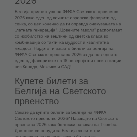
2026
Белгија пристигнува на ФИФА Светското првенство
2026 како еден од вечните европски фаворити од
сенка, со цел конечно да ги оправда очекувањата на
„латната генерација“. „Црвените ѓаволи“ располагаат
со изобилство на вештини од светска класа во
комбинација со тактичка мудрост и квалитетна
младост. Најдете ги вашите билети за Белгија на
ФИФА Светското првенство 2026 за да погледнете
еден од фаворитите на 16 неверојатни нови локации
низ Канада, Мексико и САД!
Купете билети за
Белгија на Светското
првенство
Сакате да купите билети за Белгија на ФИФА
Светското првенство 2026? Навивајте на Светското
првенство 2026 како белгиски навивач на Ticombo.
Достапни се понуди за Белгија за сите три
натпревари во групата, како и билети за