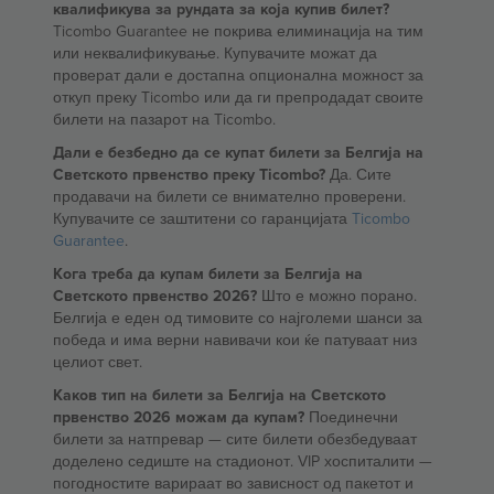
квалификува за рундата за која купив билет?
Ticombo Guarantee не покрива елиминација на тим
или неквалификување. Купувачите можат да
проверат дали е достапна опционална можност за
откуп преку Ticombo или да ги препродадат своите
билети на пазарот на Ticombo.
Дали е безбедно да се купат билети за Белгија на
Светското првенство преку Ticombo?
Да. Сите
продавачи на билети се внимателно проверени.
Купувачите се заштитени со гаранцијата
Ticombo
Guarantee
.
Кога треба да купам билети за Белгија на
Светското првенство 2026?
Што е можно порано.
Белгија е еден од тимовите со најголеми шанси за
победа и има верни навивачи кои ќе патуваат низ
целиот свет.
Каков тип на билети за Белгија на Светското
првенство 2026 можам да купам?
Поединечни
билети за натпревар — сите билети обезбедуваат
доделено седиште на стадионот. VIP хоспиталити —
погодностите варираат во зависност од пакетот и