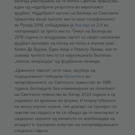
Белгија учествувала на 14 ФИФА Светски првенства -
еден од најдобрите резултати во европскиот
фудбал. Најдобриот настап на Белгија на Светските
првенства беше третото место како полуфиналист
во Русија 2018, победувајќи ја
Англија
со 2-0 во
натпреварот за трето место. Тимот на Белгија во
2018 година го воодушеви светот со својот напаѓачки
фудбал заснован на посед на топка и играчи како
Кевин Де Брујне, Еден Азар и Ромелу Лукаку, кои го
освоија третото место со најуспешната белгиска
„златна генерација“ од фудбалски легенди.
„Црвените ѓаволи“, исто така, загубија од
подоцнежниот победник
Аргентина
во
четвртфиналето на Светското првенство во 1986
година. Белгијците беа елиминирани на почетокот
на Светското првенство во Катар 2022 година и се
надеваат на враќање во форма. И покрај губењето
на многу клучни играчи, тие доаѓаат на турнирот со
чувство на гордост и ќе се обидат да ги имитираат и
надминат хероите од минатото со комбинација на
младост и турнирско искуство на натпреварувањето
следната година.