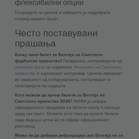
флексибилни опции
Споредете ги цените и изберете ја најдобрата
според вашиот буџет.
Често поставувани
прашања
Колку чини билет за Белгија на Светското
фудбалско првенство?
Генерално, натпреварите од
групната фаза
се најевтини.
Финалето на Светското
првенство
е најскапиот натпревар. Цените варираат
во зависност од побарувачката, натпреварот и
категоријата на седишта.
Кога можам да купам билети за Белгија на
Светското првенство 2026?
ФИФА ја отвора
официјалната продажба на билети околу 6 месеци
пред настанот. Можете исто така да купите билети
овде веднаш штом ќе се објави официјалниот
распоред.
Може ли да добијам рефундација ако Белгија не се