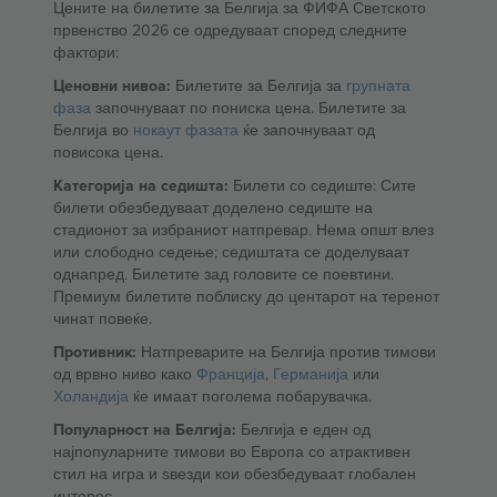
Цените на билетите за Белгија за ФИФА Светското
првенство 2026 се одредуваат според следните
фактори:
Ценовни нивоа:
Билетите за Белгија за
групната
фаза
започнуваат по пониска цена. Билетите за
Белгија во
нокаут фазата
ќе започнуваат од
повисока цена.
Категорија на седишта:
Билети со седиште: Сите
билети обезбедуваат доделено седиште на
стадионот за избраниот натпревар. Нема општ влез
или слободно седење; седиштата се доделуваат
однапред. Билетите зад головите се поевтини.
Премиум билетите поблиску до центарот на теренот
чинат повеќе.
Противник:
Натпреварите на Белгија против тимови
од врвно ниво како
Франција
,
Германија
или
Холандија
ќе имаат поголема побарувачка.
Популарност на Белгија:
Белгија е еден од
најпопуларните тимови во Европа со атрактивен
стил на игра и ѕвезди кои обезбедуваат глобален
интерес.