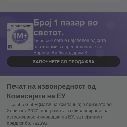
Број 1 пазар во
ВИ БЛАГОДАРАМ!
светот.
Ticombo® сега е најследен од сите
платформи за препродавање во
Европа. Ви благодариме!
ЗАПОЧНЕТЕ СО ПРОДАЖБА
Печат на извонредност од
Комисијата на ЕУ
Ticombo GmbH (матична компанија) е призната во
Хоризонт 2020, програмата за финансирање на
истражување и иновации на ЕУ, за нејзиниот
предлог бр. 782393.