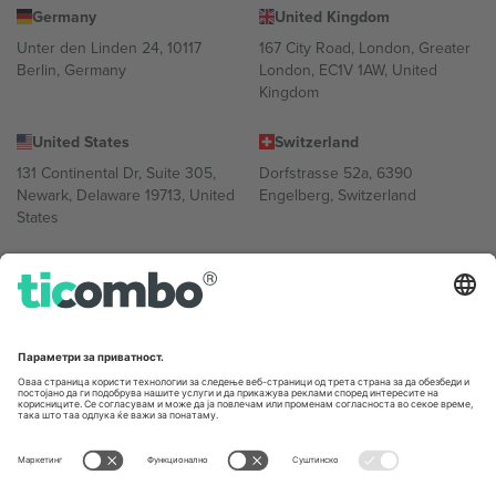
Germany
United Kingdom
Unter den Linden 24, 10117
167 City Road, London, Greater
Berlin, Germany
London, EC1V 1AW, United
Kingdom
United States
Switzerland
131 Continental Dr, Suite 305,
Dorfstrasse 52a, 6390
Newark, Delaware 19713, United
Engelberg, Switzerland
States
Bulgaria
United Arab Emirates
Regus Sofia City West, bul
UAE Dubai Silicon Oasis, DDP
Totleben 53-55, 1606 Sofia,
Building A1, Office 302, Dubai,
Bulgaria
United Arab Emirates
Mexico
Av Chapultepec 360, Roma
Norte, Cuauhtémoc, 06700
Ciudad de México, CDMX,
Mexico