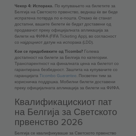
Чекор 4: Испорака.
По купувањето на билетите за
Белгија на Светското првенство, веднаш ќе ви биде
испратена потврда по е-пошта. Откако ќе станат
достапни, вашите билети ќе бидат доставени од
продавачот преку официјалната апликација за
билети на ФИФА (FIFA Ticketing App), во согласност
со најдоцниот датум на испорака (LDD).
Кои се придобивките од Ticombo?
Голема
достапност на билети за Белгија по категории.
Транспарентност на финалната цена на билетот со
гарантирана безбедност. Заштита на купувачите со
гаранцијата
Ticombo Guarantee
. Посветен тим за
корисничка поддршка. Мобилни билети доставени
преку официјалната апликација за билети на ФИФА.
Квалификацискиот пат
на Белгија за Светското
првенство 2026
Белгија се квалификуваше за Светското првенство