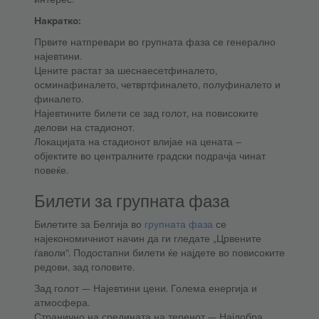
Накратко:
Првите натпревари во групната фаза се генерално
најевтини.
Цените растат за шеснаесетфиналето,
осминафиналето, четвртфиналето, полуфиналето и
финалето.
Најевтините билети се зад голот, на повисоките
делови на стадионот.
Локацијата на стадионот влијае на цената –
објектите во централните градски подрачја чинат
повеќе.
Билети за групната фаза
Билетите за Белгија во
групната фаза
се
најекономичниот начин да ги гледате „Црвените
ѓаволи“. Подостапни билети ќе најдете во повисоките
редови, зад головите.
Зад голот — Најевтини цени. Голема енергија и
атмосфера.
Странично на средината на теренот — Најдобра