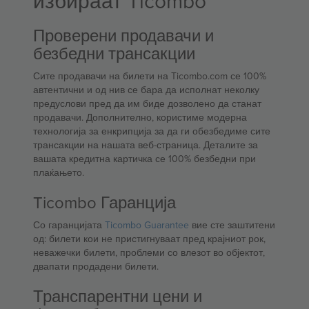
избираат Ticombo
Проверени продавачи и
безбедни трансакции
Сите продавачи на билети на Ticombo.com се 100%
автентични и од нив се бара да исполнат неколку
предуслови пред да им биде дозволено да станат
продавачи. Дополнително, користиме модерна
технологија за енкрипција за да ги обезбедиме сите
трансакции на нашата веб-страница. Деталите за
вашата кредитна картичка се 100% безбедни при
плаќањето.
Ticombo Гаранција
Со гаранцијата
Ticombo Guarantee
вие сте заштитени
од: билети кои не пристигнуваат пред крајниот рок,
неважечки билети, проблеми со влезот во објектот,
двапати продадени билети.
Транспарентни цени и