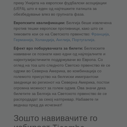
преку Унијата на европски фудбалски асоцијации
(UEFA), што е еден од најтешките патишта за
обезбедување влез во групната фаза.
Европските квалификации:
Белгија беше извлечена
против тешки европски противници, како што се
тимовите кои се на Светското првенство:
Франција
,
Германија
,
Холандија
,
Англија
,
Португалија
.
Ефект врз побарувачката за билети:
Белгиските
навивачи се познати како едни од најлојалните и
најентузијастичките поддржувачи во Европа. Со
оглед на тоа што следното Светско првенство ќе се
одржи во Северна Америка, во комбинација со
големото присуство на белгиски имигрантски
заедници во регионот на Северна Америка, постои
огромна можност за голем одзив. Ова значи дека
билетите за Белгија на Светското првенство ќе се
распродадат за секој натпревар. Набавете ги
веднаш пред да исчезнат!
Зошто навивачите го