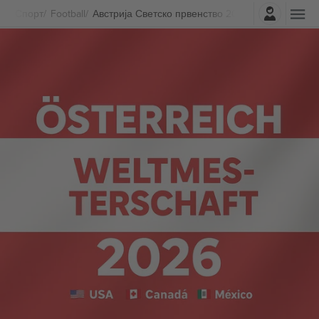
Најави се
Спорт
Football
Австрија Светско првенство 2026 Билети