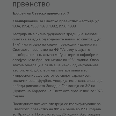
првенство
Трофеи на Светско првенство:
0
Квалификации за Светско првенство:
Австрија (7):
1934, 1954, 1958, 1978, 1982, 1990, 1998
Австрија има силна фудбалска традиција, некогаш
сметана за една од водечките нации во светот. „Дас
Тим“ има играно на седум претходни изданија на
Светското првенство на ФИФА, вклучувајќи го
незаборавниот пласман меѓу четирите најдобри и
освојувањето бронзен медал во 1954 година. Оваа
златна генерација ги имаше некои од најголемите
австриски фудбалери на сите времиња и го
импресионираше светот со својот атрактивен,
технички вешт фудбал. Австрија, исто така, славно ја
победи ривалската Западна Германија со 3:2 на
„Чудото на Кордоба на Светското првенство“ во 1978
година.
Последниот пат кога Австрија се квалификуваше за
Светското првенство на ФИФА беше во 1998 година
во Франција. По отсуство од 26 години, Австријците