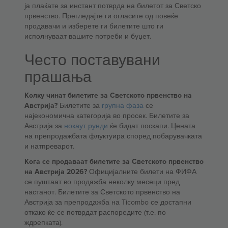
ја плаќате за инстант потврда на билетот за Светско
првенство. Прегледајте ги огласите од повеќе
продавачи и изберете ги билетите што ги
исполнуваат вашите потреби и буџет.
Често поставувани
прашања
Колку чинат билетите за Светското првенство на
Австрија?
Билетите за
групна фаза
се
најекономична категорија во просек. Билетите за
Австрија за
нокаут рунди
ќе бидат поскапи. Цената
на препродажбата флуктуира според побарувачката
и натпреварот.
Кога се продаваат билетите за Светското првенство
на Австрија 2026?
Официјалните билети на ФИФА
се пуштаат во продажба неколку месеци пред
настанот. Билетите за Светското првенство на
Австрија за препродажба на Ticombo се достапни
откако ќе се потврдат распоредите (т.е. по
ждрепката).