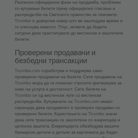
Различни официјални фази на продажба, проблеми
со купување билети преку официјално гласање и
распределби на Светското првенство за тимовите.
Ticombo е доверлив извор што ви заштедува време и
го олеснува животот. Плус, можете да бидете
сигурни дека пристапувате до вистински и заштитени
билети.
Проверени продавачи и
безбедни трансакции
Ticombo.com соработува и поддржува само
проверени продавачи на билети. Сите продавачи на
Ticombo мора да ги поминат строгите критериуми за
ниво на услуга и достапност. Сите билети на
Ticombo се од вистински луѓе со вистински
распределби. Купувачите на Ticombo.com имаат
гаранција дека продавачот е проверен продавач со
проверени билети. Користењето на Ticombo значи
дека сите трансакции се заштитени со енкрипција и
целосна заштита. Енкрипцијата обезбедува вашите
банкарски детали и детали за картичката да бидат