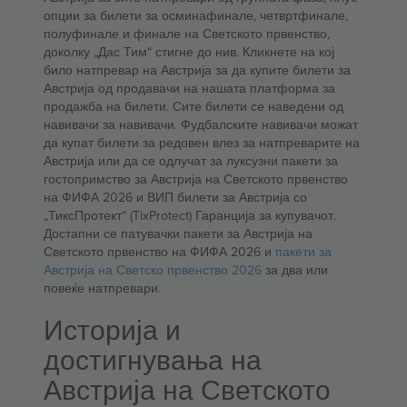
опции за билети за осминафинале, четвртфинале,
полуфинале и финале на Светското првенство,
доколку „Дас Тим“ стигне до нив. Кликнете на кој
било натпревар на Австрија за да купите билети за
Австрија од продавачи на нашата платформа за
продажба на билети. Сите билети се наведени од
навивачи за навивачи. Фудбалските навивачи можат
да купат билети за редовен влез за натпреварите на
Австрија или да се одлучат за луксузни пакети за
гостопримство за Австрија на Светското првенство
на ФИФА 2026 и ВИП билети за Австрија со
„ТиксПротект“ (TixProtect) Гаранција за купувачот.
Достапни се патувачки пакети за Австрија на
Светското првенство на ФИФА 2026 и
пакети за
Австрија на Светско првенство 2026
за два или
повеќе натпревари.
Историја и
достигнувања на
Австрија на Светското