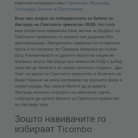
европски кандидати како
Германија
,
Франција
,
Холандија
,
Белгија
и
Португалија
.
Како ова влијае на побарувачката за билети за
Австрија на Светското првенство 2026:
Австрија
има посветена навивачка база желна за фудбал на
Светското првенство по речиси три децении без
квалификација. Австриските навивачи се посветена
група и ќе патуваат во Северна Америка во голем
број. Комбинирајте ги другите европски нации во
близина, многу Австријци кои живеат во САД и добар
пристап до билети и ќе имате преполн стадион. „Дас
Тим“ се врати на Светското првенство и билетите ќе
бидат барани за секој натпревар од групната фаза и
нокаут рунда. Ако сакате билети да ја видите
Австрија конечно повторно на светската сцена,
побрзајте да купите билети за Светското првенство
на Австрија тука.
Зошто навивачите го
избираат Ticombo