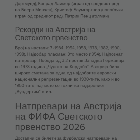
Дортмунд), Конрад Лаимер (играч од средниот ред
на Баерн Минхен), Кристоф Баумгартнер (напаѓачки
играч од средниот ред), Патрик Пенц (голман)
Рекорди на Австрија на
Светското првенство
Број на настапи: 7 (1934, 1954, 1958, 1978, 1982, 1990,
1998). Најдобар пласман: 3то место (1954). Најпознат
натпревар: Победа од 3:2 против Западна Германија
во 1978 година „Чудото на Кордоба“. Австрија била
широко сметана за една од најдобрите европски
национални репрезентации во 1930-тите, како и во
1950-тите, најчесто со технички надарениот
„Вундертим“ стил.
Натпревари на Австрија
на ФИФА Светското
првенство 2026
Достапни се билети за фудбалски натпревари на