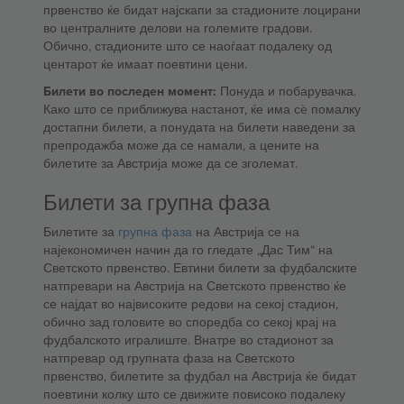
првенство ќе бидат најскапи за стадионите лоцирани
во централните делови на големите градови.
Обично, стадионите што се наоѓаат подалеку од
центарот ќе имаат поевтини цени.
Билети во последен момент:
Понуда и побарувачка.
Како што се приближува настанот, ќе има сè помалку
достапни билети, а понудата на билети наведени за
препродажба може да се намали, а цените на
билетите за Австрија може да се зголемат.
Билети за групна фаза
Билетите за
групна фаза
на Австрија се на
најекономичен начин да го гледате „Дас Тим“ на
Светското првенство. Евтини билети за фудбалските
натпревари на Австрија на Светското првенство ќе
се најдат во највисоките редови на секој стадион,
обично зад головите во споредба со секој крај на
фудбалското игралиште. Внатре во стадионот за
натпревар од групната фаза на Светското
првенство, билетите за фудбал на Австрија ќе бидат
поевтини колку што се движите повисоко подалеку