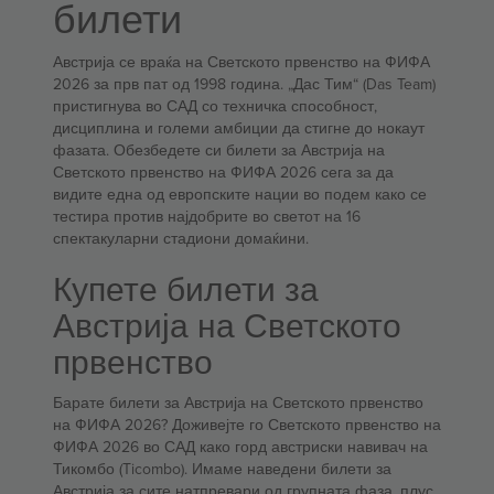
билети
Австрија се враќа на Светското првенство на ФИФА
2026 за прв пат од 1998 година. „Дас Тим“ (Das Team)
пристигнува во САД со техничка способност,
дисциплина и големи амбиции да стигне до нокаут
фазата. Обезбедете си билети за Австрија на
Светското првенство на ФИФА 2026 сега за да
видите една од европските нации во подем како се
тестира против најдобрите во светот на 16
спектакуларни стадиони домаќини.
Купете билети за
Австрија на Светското
првенство
Барате билети за Австрија на Светското првенство
на ФИФА 2026? Доживејте го Светското првенство на
ФИФА 2026 во САД како горд австриски навивач на
Тикомбо (Ticombo). Имаме наведени билети за
Австрија за сите натпревари од групната фаза, плус