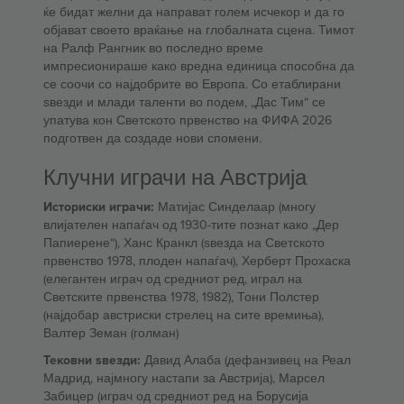
ќе бидат желни да направат голем исчекор и да го
објават своето враќање на глобалната сцена. Тимот
на Ралф Рангник во последно време
импресионираше како вредна единица способна да
се соочи со најдобрите во Европа. Со етаблирани
ѕвезди и млади таленти во подем, „Дас Тим“ се
упатува кон Светското првенство на ФИФА 2026
подготвен да создаде нови спомени.
Клучни играчи на Австрија
Историски играчи:
Матијас Синделаар (многу
влијателен напаѓач од 1930-тите познат како „Дер
Папиерене“), Ханс Кранкл (ѕвезда на Светското
првенство 1978, плоден напаѓач), Херберт Прохаска
(елегантен играч од средниот ред, играл на
Светските првенства 1978, 1982), Тони Полстер
(најдобар австриски стрелец на сите времиња),
Валтер Земан (голман)
Тековни ѕвезди:
Давид Алаба (дефанзивец на Реал
Мадрид, најмногу настапи за Австрија), Марсел
Забицер (играч од средниот ред на Борусија