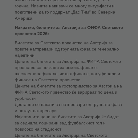
година. Нивните навивачи се многу ентузијасти и
подготвени да го поддржат „Дас Тим“ во Северна
Америка.
Накратко, билетите за Австрија за ФИФА Светското
првенство 2026:
Билетите за Светското првенство на Австрија за
првите натпревари од групната фаза се генерално
најевтини
Цените на билетите за Австрија на ФИФА Светското
првенство се поскапи за осминафинале,
шеснаестинафинале, четвртфинале, полуфинале и
финале на Светското првенство
Цените на билетите за гостопримство за Австрија на
ФИФА Светското првенство ќе варираат по цена и
удобности
Достапни се пакети за натпревари од групната фаза
и нокаут натпревари
Најевтините цени на билетите за Австрија ќе бидат
за седишта лоцирани зад фудбалскиот гол и
повисоко на стадионот
Цените на билетите за Австрија на Светското