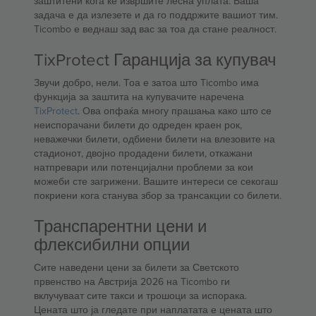
заштитени кога ќе извршите лесна уплата. Ваша
задача е да излезете и да го поддржите вашиот тим.
Ticombo е веднаш зад вас за тоа да стане реалност.
TixProtect Гаранција за купувач
Звучи добро, нели. Тоа е затоа што Ticombo има
функција за заштита на купувачите наречена
TixProtect
. Ова опфаќа многу прашања како што се
неиспорачани билети до одреден краен рок,
неважечки билети, одбиени билети на влезовите на
стадионот, двојно продадени билети, откажани
натпревари или потенцијални проблеми за кои
можеби сте загрижени. Вашите интереси се секогаш
покриени кога станува збор за трансакции со билети.
Транспарентни цени и
флексибилни опции
Сите наведени цени за билети за Светското
првенство на Австрија 2026 на Ticombo ги
вклучуваат сите такси и трошоци за испорака.
Цената што ја гледате при наплатата е цената што