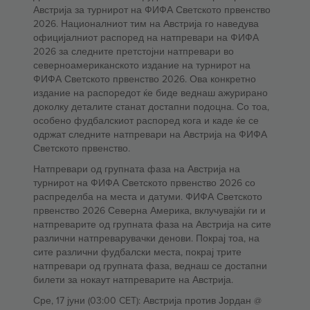
Австрија за турнирот на ФИФА Светското првенство
2026. Националниот тим на Австрија го наведува
официјалниот распоред на натпревари на ФИФА
2026 за следните претстојни натпревари во
северноамериканското издание на турнирот на
ФИФА Светското првенство 2026. Ова конкретно
издание на распоредот ќе биде веднаш ажурирано
доколку деталите станат достапни подоцна. Со тоа,
особено фудбалскиот распоред кога и каде ќе се
одржат следните натпревари на Австрија на ФИФА
Светското првенство.
Натпревари од групната фаза на Австрија на
турнирот на ФИФА Светското првенство 2026 со
распределба на места и датуми. ФИФА Светското
првенство 2026 Северна Америка, вклучувајќи ги и
натпреварите од групната фаза на Австрија на сите
различни натпреварувачки денови. Покрај тоа, на
сите различни фудбалски места, покрај трите
натпревари од групната фаза, веднаш се достапни
билети за нокаут натпреварите на Австрија.
Сре, 17 јуни (03:00 CET): Австрија против Јордан @