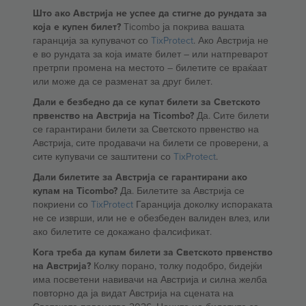
Што ако Австрија не успее да стигне до рундата за
која е купен билет?
Ticombo ја покрива вашата
гаранција за купувачот со
TixProtect
. Ако Австрија не
е во рундата за која имате билет – или натпреварот
претрпи промена на местото – билетите се враќаат
или може да се разменат за друг билет.
Дали е безбедно да се купат билети за Светското
првенство на Австрија на Ticombo?
Да. Сите билети
се гарантирани билети за Светското првенство на
Австрија, сите продавачи на билети се проверени, а
сите купувачи се заштитени со
TixProtect
.
Дали билетите за Австрија се гарантирани ако
купам на Ticombo?
Да. Билетите за Австрија се
покриени со
TixProtect
Гаранција доколку испораката
не се изврши, или не е обезбеден валиден влез, или
ако билетите се докажано фалсификат.
Кога треба да купам билети за Светското првенство
на Австрија?
Колку порано, толку подобро, бидејќи
има посветени навивачи на Австрија и силна желба
повторно да ја видат Австрија на сцената на