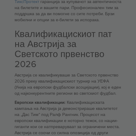
ТиксПротект
гаранција за купувачот за автентичноста
на билетите и вашите пари. Професионален тим за
поддршка за да ви помогне со сите потреби. Брзи
мобилни и опции за е-билети за испорака.
Квалификацискиот пат
на Австрија за
Светското првенство
2026
Австрија се квалификуваше за Светското првенство
2026 преку квалификацискиот турнир на УЕФА
(Унија на европски фудбалски асоцијации), кој е еден
од најконкурентните региони во светскиот фудбал.
Европски квалификации:
Квалификациската
кампања на Австрија ја демонстрираше квалитетот
на „Дас Тим“ под Ралф Рангник. Процесот на
европски квалификации е ноторно тежок, со нации-
гиганти кои се натпреваруваат за ограничени места.
Австрија се соочи со силна опозиција од други