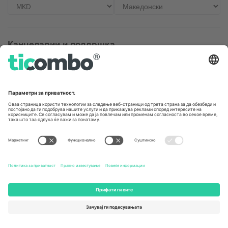
Канцеларии и поддршка
Germany
United Kingdom
Unter den Linden 24, 10117
167 City Road, London, Greater
Berlin, Germany
London, EC1V 1AW, United
Kingdom
United States
Switzerland
131 Continental Dr, Suite 305,
Dorfstrasse 52a, 6390
Newark, Delaware 19713, United
Engelberg, Switzerland
States
Bulgaria
United Arab Emirates
Regus Sofia City West, bul
UAE Dubai Silicon Oasis, DDP
Totleben 53-55, 1606 Sofia,
Building A1, Office 302, Dubai,
Bulgaria
United Arab Emirates