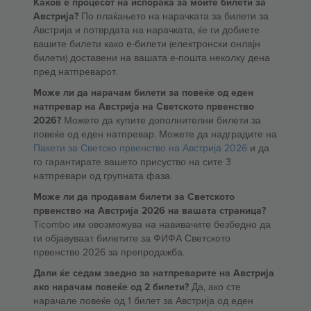
Каков е процесот на испорака за моите билети за
Австрија?
По плаќањето на нарачката за билети за
Австрија и потврдата на нарачката, ќе ги добиете
вашите билети како е-билети (електронски онлајн
билети) доставени на вашата е-пошта неколку дена
пред натпреварот.
Може ли да нарачам билети за повеќе од еден
натпревар на Австрија на Светското првенство
2026?
Можете да купите дополнителни билети за
повеќе од еден натпревар. Можете да надградите на
Пакети за Светско првенство на Австрија 2026
и да
го гарантирате вашето присуство на сите 3
натпревари од групната фаза.
Може ли да продавам билети за Светското
првенство на Австрија 2026 на вашата страница?
Ticombo им овозможува на навивачите безбедно да
ги објавуваат билетите за ФИФА Светското
првенство 2026 за препродажба.
Дали ќе седам заедно за натпреварите на Австрија
ако нарачам повеќе од 2 билети?
Да, ако сте
нарачале повеќе од 1 билет за Австрија од еден