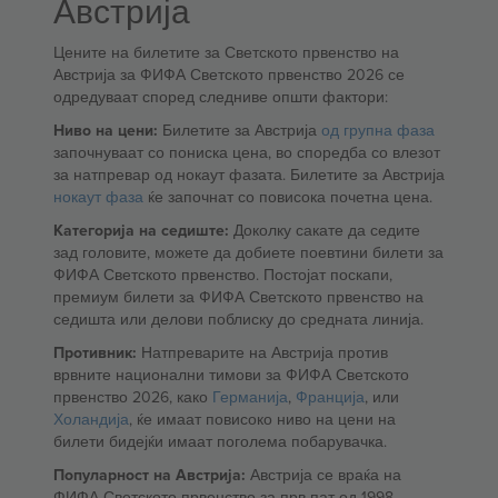
Австрија
Цените на билетите за Светското првенство на
Австрија за ФИФА Светското првенство 2026 се
одредуваат според следниве општи фактори:
Ниво на цени:
Билетите за Австрија
од групна фаза
започнуваат со пониска цена, во споредба со влезот
за натпревар од нокаут фазата. Билетите за Австрија
нокаут фаза
ќе започнат со повисока почетна цена.
Категорија на седиште:
Доколку сакате да седите
зад головите, можете да добиете поевтини билети за
ФИФА Светското првенство. Постојат поскапи,
премиум билети за ФИФА Светското првенство на
седишта или делови поблиску до средната линија.
Противник:
Натпреварите на Австрија против
врвните национални тимови за ФИФА Светското
првенство 2026, како
Германија
,
Франција
, или
Холандија
, ќе имаат повисоко ниво на цени на
билети бидејќи имаат поголема побарувачка.
Популарност на Австрија:
Австрија се враќа на
ФИФА Светското првенство за прв пат од 1998