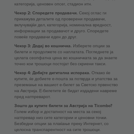
категорија, ценовен опсег, стадион итн.
Чекор 2: Споредете продавачи.
Секој оглас ги
прикажува деталите од проверени продавачи,
вклучувајќи дел, категорија, номинална вредност,
информации за продавачот и друго. Споредете
повеќе продавачи еден до друг.
Чекор 3: Додај во кошничка.
Изберете опции за
билети и продолжете со наплатата. Погледнете ја
целата сеопфатна цена во кошничката за да знаете
точно кои трошоци постојат без скриени такси.
Чекор 4: Добијте дигитална испорака.
Откако ќе
купите, ќе добиете е-пошта за потврда и упатства за
преземање на вашиот е-билет за Светско првенство
на Австрија. Е-билетите ќе бидат издадени навреме
пред натпреварот.
Зошто да купите билети за Австрија на Ticombo?
Голем избор и достапност на места за секој
натпревар низ сите категории и ценовни точки.
Безбедни опции за плаќање преку Интернет, со
целосна транспарентност на сите трошоци.