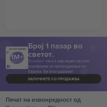
Број 1 пазар во
ВИ БЛАГОДАРАМ!
светот.
Ticombo® сега е најследен од сите
платформи за препродавање во
Европа. Ви благодариме!
ЗАПОЧНЕТЕ СО ПРОДАЖБА
Печат на извонредност од