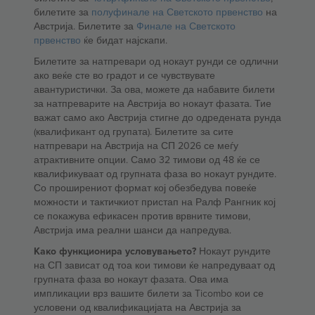
билетите за
полуфинале на Светското првенство
на
Австрија. Билетите за
Финале на Светското
првенство
ќе бидат најскапи.
Билетите за натпревари од нокаут рунди се одлични
ако веќе сте во градот и се чувствувате
авантуристички. За ова, можете да набавите билети
за натпреварите на Австрија во нокаут фазата. Тие
важат само ако Австрија стигне до одредената рунда
(квалификант од групата). Билетите за сите
натпревари на Австрија на СП 2026 се меѓу
атрактивните опции. Само 32 тимови од 48 ќе се
квалификуваат од групната фаза во нокаут рундите.
Со проширениот формат кој обезбедува повеќе
можности и тактичкиот пристап на Ралф Рангник кој
се покажува ефикасен против врвните тимови,
Австрија има реални шанси да напредува.
Како функционира условувањето?
Нокаут рундите
на СП зависат од тоа кои тимови ќе напредуваат од
групната фаза во нокаут фазата. Ова има
импликации врз вашите билети за Ticombo кои се
условени од квалификацијата на Австрија за