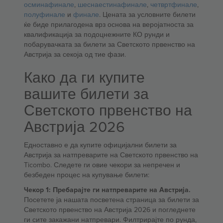
осминафинале
,
шеснаестинафинале
,
четвртфинале
,
полуфинале
и
финале
. Цената за условните билети
ќе биде прилагодена врз основа на веројатноста за
квалификација за подоцнежните КО рунди и
побарувачката за билети за Светското првенство на
Австрија за секоја од тие фази.
Како да ги купите
вашите билети за
Светското првенство на
Австрија 2026
Едноставно е да купите официјални билети за
Австрија за натпреварите на Светското првенство на
Ticombo. Следете ги овие чекори за непречен и
безбеден процес на купување билети:
Чекор 1: Пребарајте ги натпреварите на Австрија.
Посетете ја нашата посветена страница за билети за
Светското првенство на Австрија 2026 и погледнете
ги сите закажани натпревари. Филтрирајте по рунда,