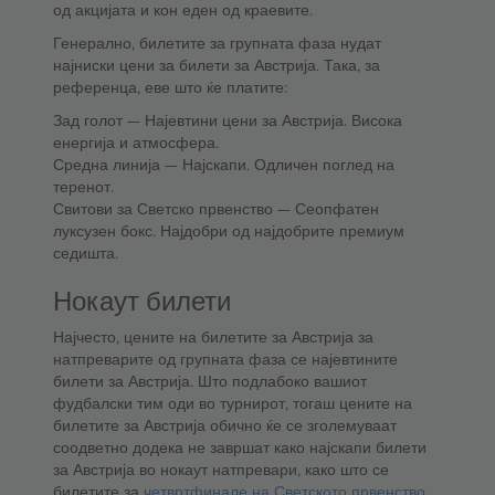
од акцијата и кон еден од краевите.
Генерално, билетите за групната фаза нудат
најниски цени за билети за Австрија. Така, за
референца, еве што ќе платите:
Зад голот — Најевтини цени за Австрија. Висока
енергија и атмосфера.
Средна линија — Најскапи. Одличен поглед на
теренот.
Свитови за Светско првенство — Сеопфатен
луксузен бокс. Најдобри од најдобрите премиум
седишта.
Нокаут билети
Најчесто, цените на билетите за Австрија за
натпреварите од групната фаза се најевтините
билети за Австрија. Што подлабоко вашиот
фудбалски тим оди во турнирот, тогаш цените на
билетите за Австрија обично ќе се зголемуваат
соодветно додека не завршат како најскапи билети
за Австрија во нокаут натпревари, како што се
билетите за
четвртфинале на Светското првенство
,