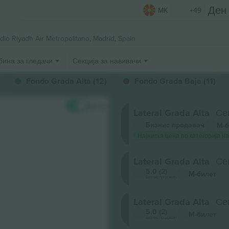
MK
+49
dio Riyadh Air Metropolitano,
Madrid, Spain
бина за гледачи
Секција за навивачи
Fondo Grada Alta (12)
Fondo Grada Baja (11)
Цени
Lateral Grada Alta
Се
Бизнис продавач
М-б
Најниска цена по категорија на
Lateral Grada Alta
Се
5.0 (2)
М-билет
Бизнис продавач
Lateral Grada Alta
Се
5.0 (2)
М-билет
Бизнис продавач