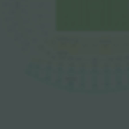
32-99
417
114
216
316
113
416
215
315
112
415
214
111
314
414
19.600 ден.
110
213
19.170 ден.
26.789 ден.
109
108
313
102
107
103
106
105
104
212
413
211
31.889 ден.
210
209
20
208
204
207
205
206
311
312
310
309
3
AFORD VIP
308
304
305
307
412
306
411
410
4
409
404
410B
408
407
406
405
409B
512
403B
408B
407B
404B
406B
405B
511
510
14.808 ден.
509
510B
504
508
505
507
509B
506
508B
503B
507B
504B
506B
505B