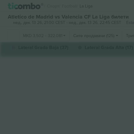
Спорт
Football
La Liga
Atletico de Madrid vs Valencia CF La Liga билети
нед., дек. 13 26, 21:00 CEST
-
нед., дек. 13 26, 22:45 CEST
Esta
MKD
3.502
-
322.081
Сите продавачи (125)
Три
Lateral Grada Baja (37)
Lateral Grada Alta (17)