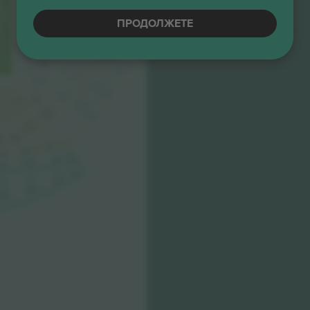
5.0 (13)
32-99
Е-билет
435
130
Бизнис продавач
ПРОДОЛЖЕТЕ
236
336
131
436
237
337
132
437
238
133
338
438
100
239
101
339
200
439
201
202
3
300
301
302
03
400
401
402
03
401B
402B
500
501
502
501B
503
502B