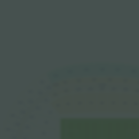
426
425
427
428
424
423
326
325
327
324
422
323
322B
32-99
322
226
225
227
228
224
22
223
421
321
222
221
320
420
121
122
123
124
120
125
119
118
220
319
117
419
219
116
318
218
418
115
317
217