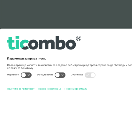
Легенда
Брзи врски