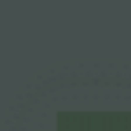
426
425
427
428
424
423
326
325
327
324
422
323
322B
32-99
322
226
225
227
228
224
22
223
421
321
222
221
320
420
121
122
123
124
120
125
119
118
220
319
117
419
219
116
318
218
418
115
317
217