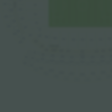
32-99
417
114
216
316
113
416
215
315
112
415
214
111
314
414
110
213
109
108
313
102
107
103
106
105
104
212
413
211
31.864 ден.
210
209
20
208
204
207
205
206
311
312
310
309
3
AFORD VIP
308
304
305
307
412
306
411
410
4
409
404
410B
408
407
406
405
409B
512
403B
408B
407B
404B
406B
405B
511
510
509
510B
504
508
505
507
509B
506
508B
503B
507B
504B
506B
505B