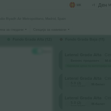
MK
+1
M
dio Riyadh Air Metropolitano,
Madrid, Spain
ина за гледачи
Секција за навивачи
Fondo Grada Alta (12)
Fondo Grada Baja (11)
Цени
Lateral Grada Alta
Се
Бизнис продавач
М-б
Најниска цена по категорија на
Lateral Grada Alta
Се
5.0 (2)
М-билет
Бизнис продавач
Lateral Grada Alta
Се
5.0 (2)
М-билет
Бизнис продавач