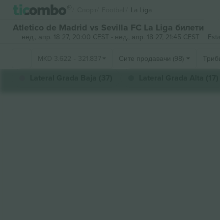
Спорт
Football
La Liga
Atletico de Madrid vs Sevilla FC La Liga билети
нед., апр. 18 27, 20:00 CEST
-
нед., апр. 18 27, 21:45 CEST
Esta
MKD
3.622
-
321.837
Сите продавачи (98)
Триб
Lateral Grada Baja (37)
Lateral Grada Alta (17)