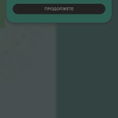
5.0 (2)
32-99
М-билет
435
130
Бизнис продавач
ПРОДОЛЖЕТЕ
236
336
131
436
237
337
132
437
238
133
338
438
100
239
101
339
200
439
201
202
3
300
301
302
03
400
401
402
03
401B
402B
500
501
502
501B
503
502B