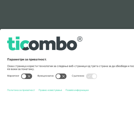
Легенда
Брзи врски