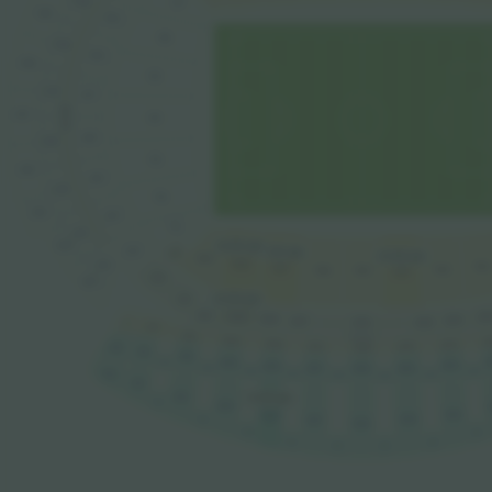
319
117
419
219
116
318
218
418
115
317
217
32-99
417
114
216
316
113
416
215
315
112
415
214
111
314
414
18.450 ден.
110
213
21.659 ден.
24.065 ден.
109
108
313
102
107
103
106
105
104
212
413
211
24.004 ден.
210
209
20
208
204
207
205
206
311
312
310
309
3
AFORD VIP
308
304
305
307
412
306
411
410
4
409
404
410B
408
407
406
405
409B
512
403B
408B
407B
404B
406B
405B
511
510
14.069 ден.
509
510B
504
508
505
507
509B
506
508B
503B
507B
504B
506B
505B