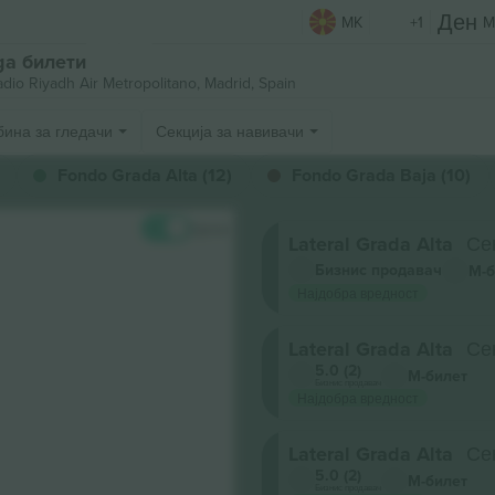
MK
+1
M
iga билети
adio Riyadh Air Metropolitano,
Madrid, Spain
бина за гледачи
Секција за навивачи
Fondo Grada Alta (12)
Fondo Grada Baja (10)
Цени
Lateral Grada Alta
Се
Бизнис продавач
М-б
Најдобра вредност
Lateral Grada Alta
Се
5.0 (2)
М-билет
Бизнис продавач
Најдобра вредност
Lateral Grada Alta
Се
5.0 (2)
М-билет
Бизнис продавач