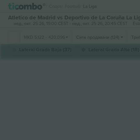
Спорт
Football
La Liga
Atletico de Madrid vs Deportivo de La Coruña La L
нед., окт. 25 26, 19:00 CEST
-
нед., окт. 25 26, 20:45 CEST
Est
MKD
5.122
-
420.096
Сите продавачи (124)
Три
Lateral Grada Baja (37)
Lateral Grada Alta (18)