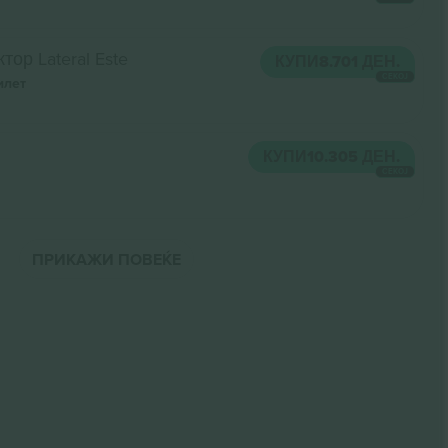
тор Lateral Este
КУПИ
8.701 ДЕН.
СЕКОЈ
илет
КУПИ
10.305 ДЕН.
СЕКОЈ
ПРИКАЖИ ПОВЕЌЕ