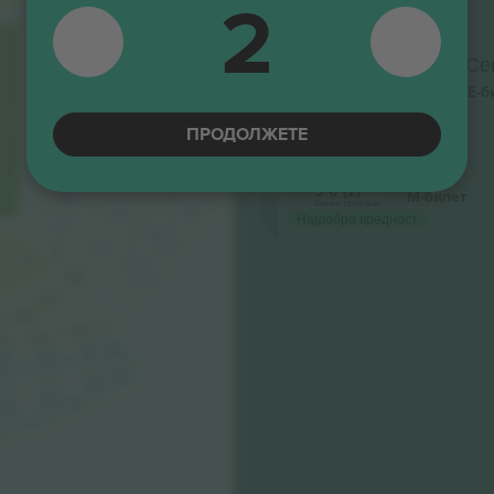
2
М-билет
333
127
Бизнис продавач
433
233
128
334
Lateral Grada Alta
Сек
234
434
129
Бизнис продавач
Е-б
335
235
Домашни навивачи
32-99
435
130
ПРОДОЛЖЕТЕ
236
336
131
Lateral Grada Baja
436
237
5.0 (2)
337
М-билет
132
Бизнис продавач
437
Најдобра вредност
238
133
338
438
100
239
101
339
200
439
201
202
3
300
301
302
03
400
401
402
03
401B
402B
500
501
502
501B
503
502B