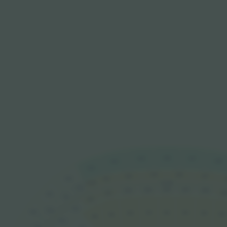
426
425
427
428
424
423
326
325
327
324
422
323
322B
32-99
322
226
225
227
228
224
22
223
421
321
222
221
320
420
121
122
123
124
120
125
119
118
220