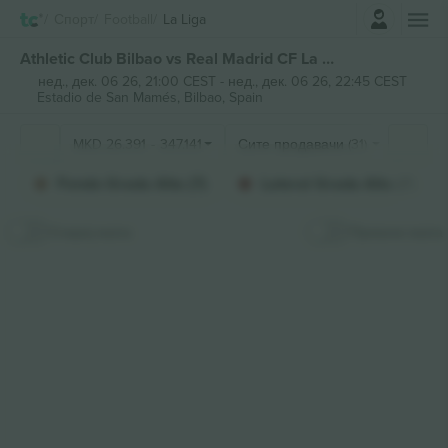
Најави се
Спорт
Football
La Liga
Athletic Club Bilbao vs Real Madrid CF La Liga билети
нед., дек. 06 26, 21:00 CEST
-
нед., дек. 06 26, 22:45 CEST
Estadio de San Mamés,
Bilbao, Spain
MKD
26.391
-
347.141
Сите продавачи (31)
Секци
Fondo Grada Alta (7)
Lateral Grada Alta (7)
Сокриј мапа
Прикачи мапа