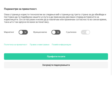
За
Корпоративни услуги
Тим
Најчесто поставувани прашања
TixProtect
Како работи
Отпечаток
Хотели
Правила и услови
World Cup Hub
Придружна програма
Контактирајте нѐ