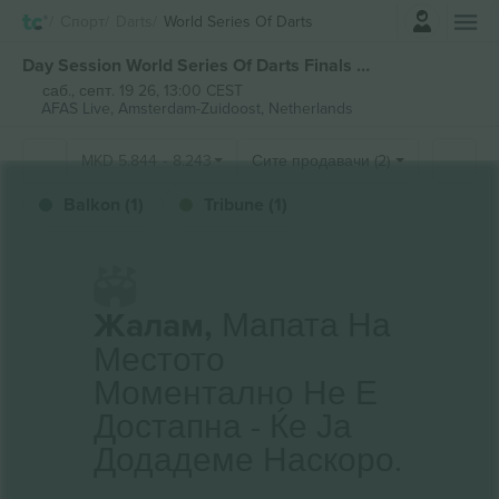
Најави се
Спорт
Darts
World Series Of Darts
Day Session World Series Of Darts Finals Netherlands билети
саб., септ. 19 26, 13:00 CEST
AFAS Live,
Amsterdam-Zuidoost, Netherlands
MKD
5.844
-
8.243
Сите продавачи (2)
Balkon (1)
Tribune (1)
Жалам,
Мапата На
Местото
Моментално Не Е
Достапна - Ќе Ја
Додадеме Наскоро.