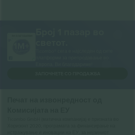
Број 1 пазар во
ВИ БЛАГОДАРАМ!
светот.
Ticombo® сега е најследен од сите
платформи за препродавање во
Европа. Ви благодариме!
ЗАПОЧНЕТЕ СО ПРОДАЖБА
Печат на извонредност од
Комисијата на ЕУ
Ticombo GmbH (матична компанија) е призната во
Хоризонт 2020, програмата за финансирање на
истражување и иновации на ЕУ, за нејзиниот