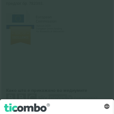
предлог бр. 782393.
Како што е прикажано во медиумите