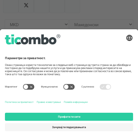
Канцеларии и поддршка
Germany
United Kingdom
Unter den Linden 24, 10117
167 City Road, London, Greater
Berlin, Germany
London, EC1V 1AW, United
Kingdom
United States
Switzerland
131 Continental Dr, Suite 305,
Dorfstrasse 52a, 6390
Newark, Delaware 19713, United
Engelberg, Switzerland
States
Bulgaria
United Arab Emirates