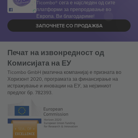
Ticombo® сега е најследен од сите
платформи за препродавање во
Европа. Ви благодариме!
ЗАПОЧНЕТЕ СО ПРОДАЖБА
Печат на извонредност од
Комисијата на ЕУ
Ticombo GmbH (матична компанија) е призната во
Хоризонт 2020, програмата за финансирање на
истражување и иновации на ЕУ, за нејзиниот
предлог бр. 782393.