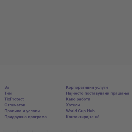
За
Корпоративни услуги
Тим
Најчесто поставувани прашања
TixProtect
Како работи
Отпечаток
Хотели
Правила и услови
World Cup Hub
Придружна програма
Контактирајте нѐ