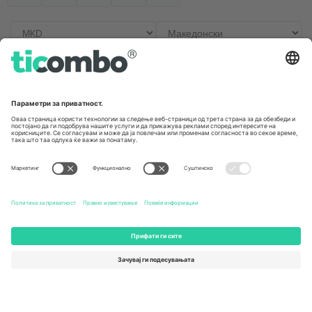
Канцеларии и поддршка
Germany
United Kingdom
Unter den Linden 24, 10117
167 City Road, London, Greater
Berlin, Germany
London, EC1V 1AW, United
Kingdom
United States
Switzerland
131 Continental Dr, Suite 305,
Dorfstrasse 52a, 6390
Newark, Delaware 19713, United
Engelberg, Switzerland
States
Bulgaria
United Arab Emirates
Regus Sofia City West, bul
UAE Dubai Silicon Oasis, DDP
Totleben 53-55, 1606 Sofia,
Building A1, Office 302, Dubai,