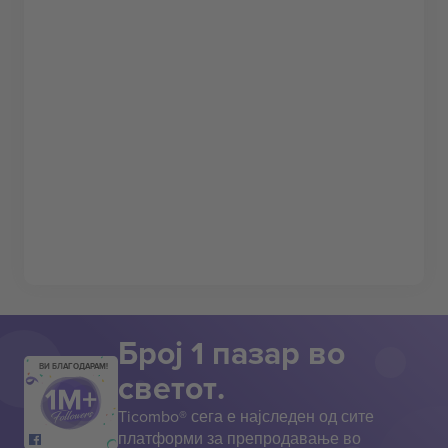
Број 1 пазар во
ВИ БЛАГОДАРАМ!
светот.
Ticombo® сега е најследен од сите
платформи за препродавање во