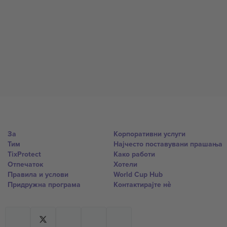
За
Корпоративни услуги
Тим
Најчесто поставувани прашања
TixProtect
Како работи
Отпечаток
Хотели
Правила и услови
World Cup Hub
Придружна програма
Контактирајте нѐ