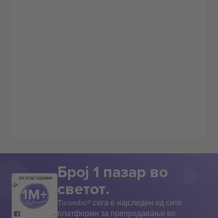
Број 1 пазар во
ВИ БЛАГОДАРАМ!
светот.
Ticombo® сега е најследен од сите
платформи за препродавање во