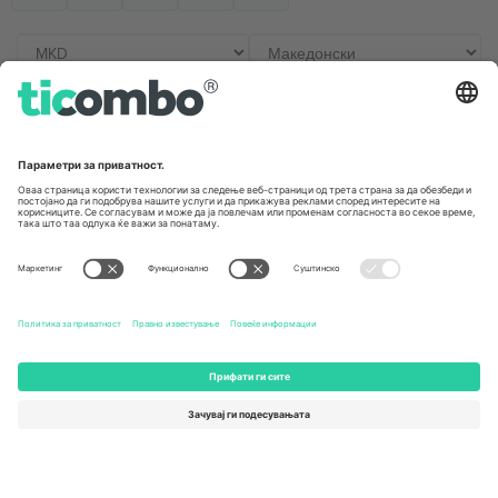
Канцеларии и поддршка
Germany
United Kingdom
Unter den Linden 24, 10117
167 City Road, London, Greater
Berlin, Germany
London, EC1V 1AW, United
Kingdom
United States
Switzerland
131 Continental Dr, Suite 305,
Dorfstrasse 52a, 6390
Newark, Delaware 19713, United
Engelberg, Switzerland
States
Bulgaria
United Arab Emirates
Regus Sofia City West, bul
UAE Dubai Silicon Oasis, DDP
Totleben 53-55, 1606 Sofia,
Building A1, Office 302, Dubai,