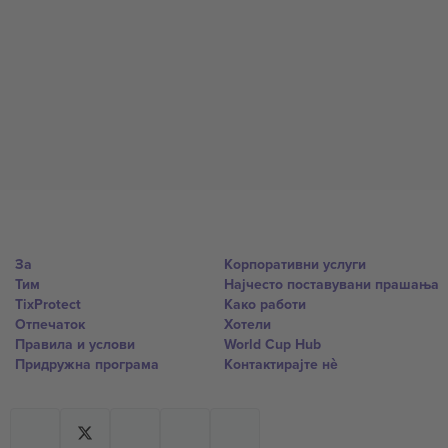
За
Корпоративни услуги
Тим
Најчесто поставувани прашања
TixProtect
Како работи
Отпечаток
Хотели
Правила и услови
World Cup Hub
Придружна програма
Контактирајте нѐ