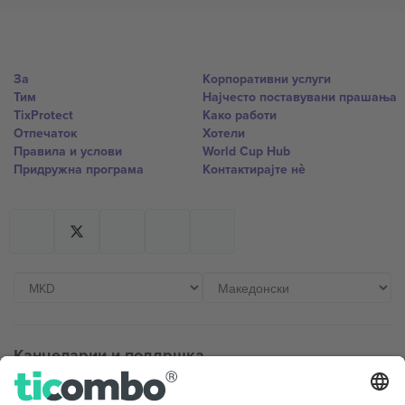
За
Корпоративни услуги
Тим
Најчесто поставувани прашања
TixProtect
Како работи
Отпечаток
Хотели
Правила и услови
World Cup Hub
Придружна програма
Контактирајте нѐ
Канцеларии и поддршка
Germany
United Kingdom