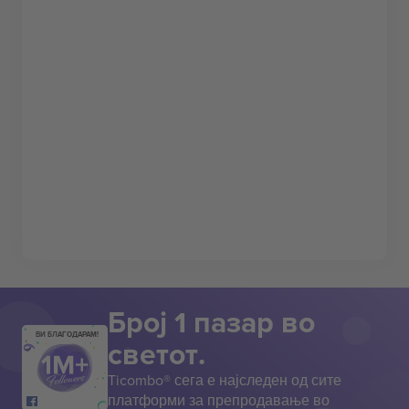
Број 1 пазар во
ВИ БЛАГОДАРАМ!
светот.
Ticombo® сега е најследен од сите
платформи за препродавање во