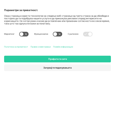
Unter den Linden 24, 10117
167 City Road, London, Greater
Berlin, Germany
London, EC1V 1AW, United
Kingdom
United States
Switzerland
131 Continental Dr, Suite 305,
Dorfstrasse 52a, 6390
Newark, Delaware 19713, United
Engelberg, Switzerland
States
Bulgaria
United Arab Emirates
Regus Sofia City West, bul
UAE Dubai Silicon Oasis, DDP
Totleben 53-55, 1606 Sofia,
Building A1, Office 302, Dubai,
Bulgaria
United Arab Emirates
Mexico
Av Chapultepec 360, Roma
Norte, Cuauhtémoc, 06700
Ciudad de México, CDMX,
Mexico