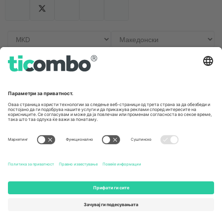
Канцеларии и поддршка
Germany
United Kingdom
Unter den Linden 24, 10117
167 City Road, London, Greater
Berlin, Germany
London, EC1V 1AW, United
Kingdom
United States
Switzerland
131 Continental Dr, Suite 305,
Dorfstrasse 52a, 6390
Newark, Delaware 19713, United
Engelberg, Switzerland
States
Bulgaria
United Arab Emirates