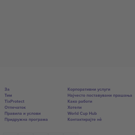
За
Корпоративни услуги
Тим
Најчесто поставувани прашања
TixProtect
Како работи
Отпечаток
Хотели
Правила и услови
World Cup Hub
Придружна програма
Контактирајте нѐ