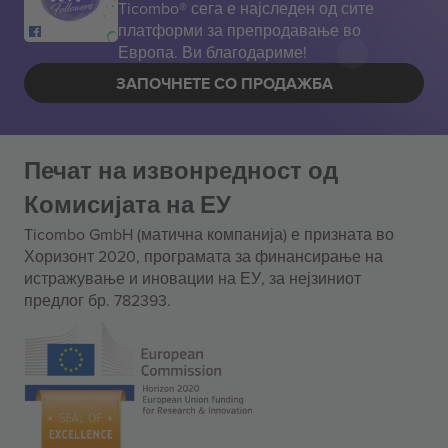
Ticombo® сега е најследен од сите
платформи за препродавање во
Европа. Ви благодариме!
ЗАПОЧНЕТЕ СО ПРОДАЖБА
Печат на извонредност од
Комисијата на ЕУ
Ticombo GmbH (матична компанија) е призната во
Хоризонт 2020, програмата за финансирање на
истражување и иновации на ЕУ, за нејзиниот
предлог бр. 782393.