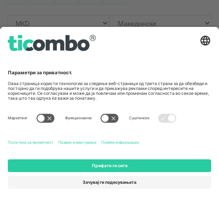
Канцеларии и поддршка
Germany
United Kingdom
Unter den Linden 24, 10117
167 City Road, London, Greater
Berlin, Germany
London, EC1V 1AW, United
Kingdom
United States
Switzerland
131 Continental Dr, Suite 305,
Dorfstrasse 52a, 6390
Newark, Delaware 19713, United
Engelberg, Switzerland
States
Bulgaria
United Arab Emirates
Regus Sofia City West, bul
UAE Dubai Silicon Oasis, DDP
Totleben 53-55, 1606 Sofia,
Building A1, Office 302, Dubai,