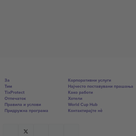
За
Корпоративни услуги
Тим
Најчесто поставувани прашања
TixProtect
Како работи
Отпечаток
Хотели
Правила и услови
World Cup Hub
Придружна програма
Контактирајте нѐ