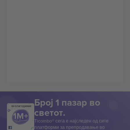
Број 1 пазар во
ВИ БЛАГОДАРАМ!
светот.
Ticombo® сега е најследен од сите
платформи за препродавање во