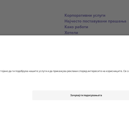
Корпоративни услуги
Најчесто поставувани прашања
Како работи
Хотели
World Cup Hub
Контактирајте нѐ
United Kingdom
167 City Road, London, Greater L
Switzerland
United States
Dorfstrasse 52a, 6390 Engelberg, 