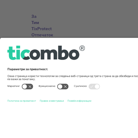
За
Тим
TixProtect
Отпечаток
Правила и услови
Придружна програма
Канцеларии и поддршка
Germany
Unter den Linden 24, 10117 Berlin, Germany
United States
131 Continental Dr, Suite 305, Newark, Delaware 19713, 