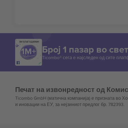
ВИ БЛАГОДАРАМ!
Број 1 пазар во свет
Ticombo® сега е најследен од сите пла
Печат на извонредност од Комис
Ticombo GmbH (матична компанија) е призната во Х
и иновации на ЕУ, за нејзиниот предлог бр. 782393.