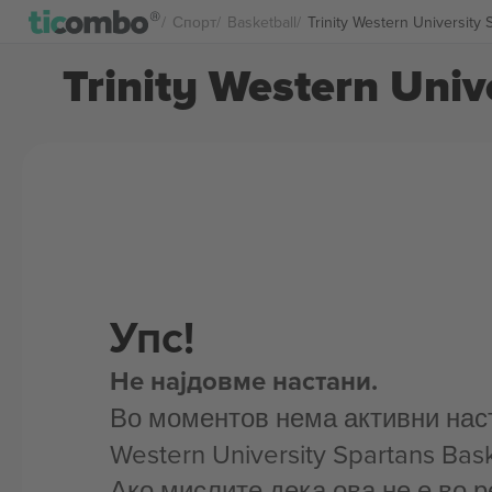
Спорт
Basketball
Trinity Western University
Trinity Western Uni
Упс!
Не најдовме настани.
Во моментов нема активни наста
Western University Spartans Bask
Ако мислите дека ова не е во р