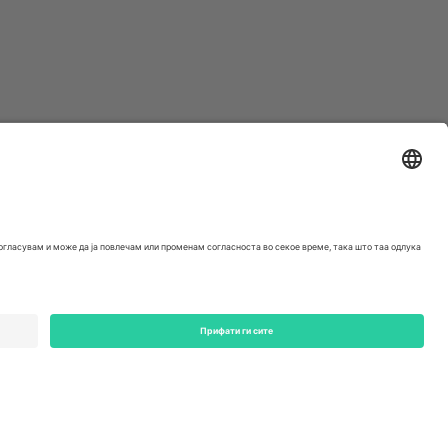
ondon, EC1V 1AW, United Kingdom
Switzerland