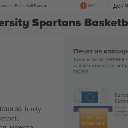
 Spartans Basketball Билети
MK
+1
M
versity Spartans Basket
Печат на извонр
Ticombo GmbH (матична к
за финансирање на истра
782393.
ни за Trinity
etball.
ед, можете