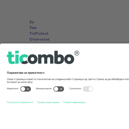
За
Тим
TixProtect
Отпечаток
Правила и услови
Придружна програма
Канцеларии и поддршка
Germany
Unter den Linden 24, 10117 Berlin, Germany
United States