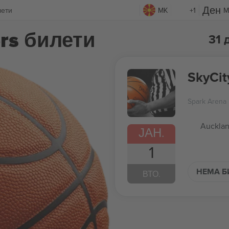
лети
MK
+1
M
ers билети
31 
SkyCit
Spark Arena
Aucklan
ЈАН.
1
НЕМА Б
ВТО.