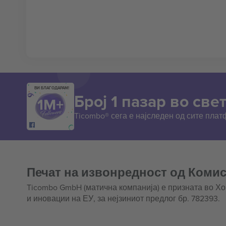
ВИ БЛАГОДАРАМ!
Број 1 пазар во свет
Ticombo® сега е најследен од сите пла
Печат на извонредност од Комис
Ticombo GmbH (матична компанија) е призната во Х
и иновации на ЕУ, за нејзиниот предлог бр. 782393.