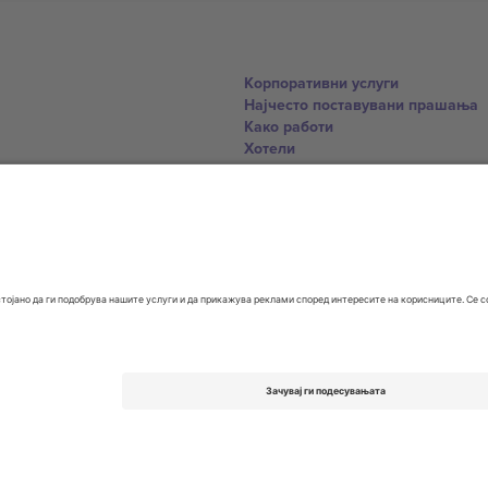
Корпоративни услуги
Најчесто поставувани прашања
Како работи
Хотели
World Cup Hub
Контактирајте нѐ
United Kingdom
167 City Road, London, Greater L
Switzerland