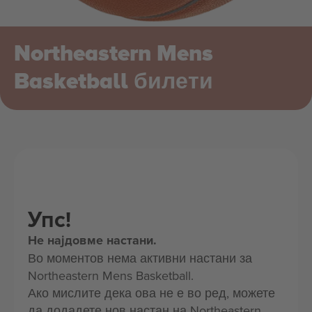
Northeastern Mens
Basketball билети
Упс!
Не најдовме настани.
Во моментов нема активни настани за
Northeastern Mens Basketball.
Ако мислите дека ова не е во ред, можете
да додадете нов настан на Northeastern