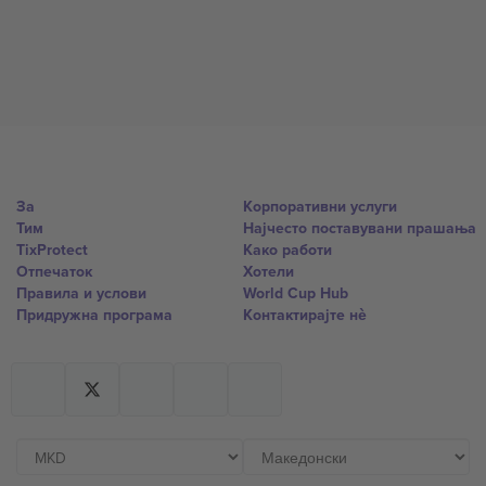
За
Корпоративни услуги
Тим
Најчесто поставувани прашања
TixProtect
Како работи
Отпечаток
Хотели
Правила и услови
World Cup Hub
Придружна програма
Контактирајте нѐ