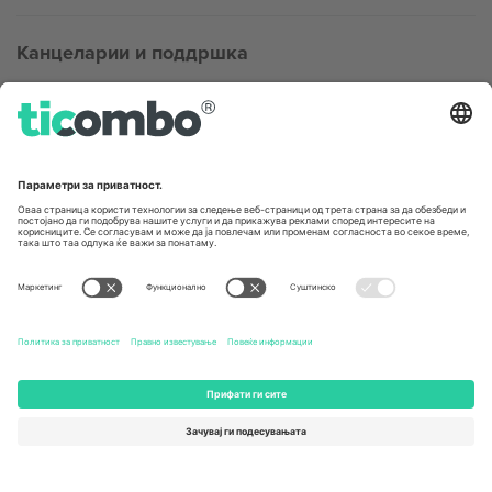
Канцеларии и поддршка
Germany
United Kingdom
Unter den Linden 24, 10117
167 City Road, London, Greater
Berlin, Germany
London, EC1V 1AW, United
Kingdom
United States
Switzerland
131 Continental Dr, Suite 305,
Dorfstrasse 52a, 6390
Newark, Delaware 19713, United
Engelberg, Switzerland
States
Bulgaria
United Arab Emirates
Regus Sofia City West, bul
UAE Dubai Silicon Oasis, DDP
Totleben 53-55, 1606 Sofia,
Building A1, Office 302, Dubai,
Bulgaria
United Arab Emirates
Mexico