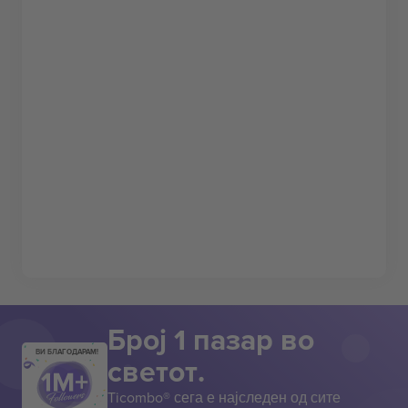
Број 1 пазар во
ВИ БЛАГОДАРАМ!
светот.
Ticombo® сега е најследен од сите