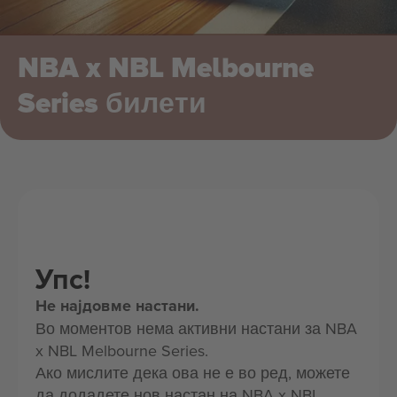
NBA x NBL Melbourne
Series билети
Упс!
Не најдовме настани.
Во моментов нема активни настани за NBA
x NBL Melbourne Series.
Ако мислите дека ова не е во ред, можете
да додадете нов настан на NBA x NBL