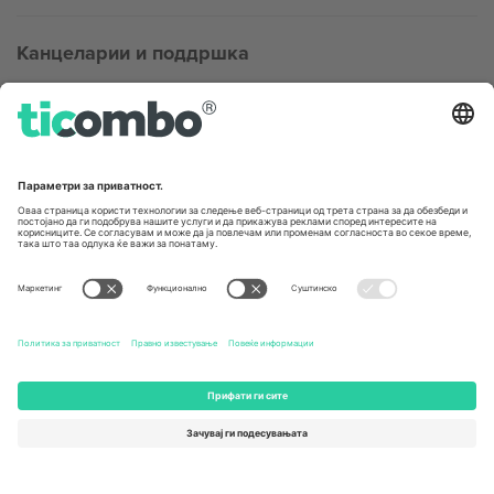
Канцеларии и поддршка
Germany
United Kingdom
Unter den Linden 24, 10117
167 City Road, London, Greater
Berlin, Germany
London, EC1V 1AW, United
Kingdom
United States
Switzerland
131 Continental Dr, Suite 305,
Dorfstrasse 52a, 6390
Newark, Delaware 19713, United
Engelberg, Switzerland
States
Bulgaria
United Arab Emirates
Regus Sofia City West, bul
UAE Dubai Silicon Oasis, DDP
Totleben 53-55, 1606 Sofia,
Building A1, Office 302, Dubai,
Bulgaria
United Arab Emirates
Mexico