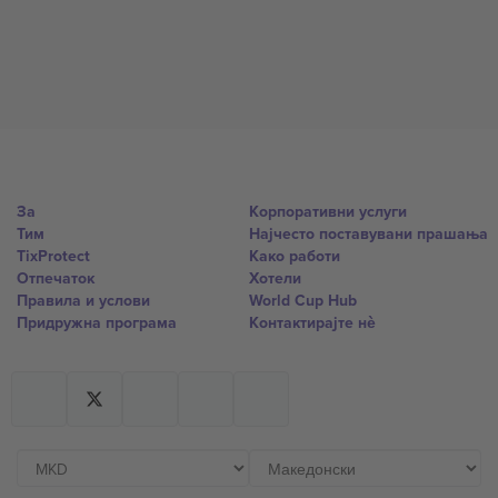
За
Корпоративни услуги
Тим
Најчесто поставувани прашања
TixProtect
Како работи
Отпечаток
Хотели
Правила и услови
World Cup Hub
Придружна програма
Контактирајте нѐ