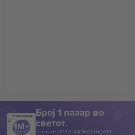
Број 1 пазар во
ВИ БЛАГОДАРАМ!
светот.
Ticombo® сега е најследен од сите