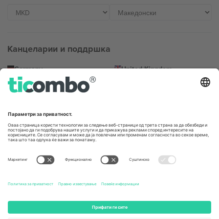
Канцеларии и поддршка
Germany
United Kingdom
Unter den Linden 24, 10117
167 City Road, London, Greater
Berlin, Germany
London, EC1V 1AW, United
Kingdom
United States
Switzerland
131 Continental Dr, Suite 305,
Dorfstrasse 52a, 6390
Newark, Delaware 19713, United
Engelberg, Switzerland
States
Bulgaria
United Arab Emirates
Regus Sofia City West, bul
UAE Dubai Silicon Oasis, DDP
Totleben 53-55, 1606 Sofia,
Building A1, Office 302, Dubai,
Bulgaria
United Arab Emirates