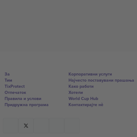
За
Корпоративни услуги
Тим
Најчесто поставувани прашања
TixProtect
Како работи
Отпечаток
Хотели
Правила и услови
World Cup Hub
Придружна програма
Контактирајте нѐ