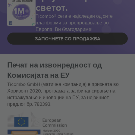
ВИ БЛАГОДАРАМ!
светот.
Ticombo® сега е најследен од сите
платформи за препродавање во
Европа. Ви благодариме!
ЗАПОЧНЕТЕ СО ПРОДАЖБА
Печат на извонредност од
Комисијата на ЕУ
Ticombo GmbH (матична компанија) е призната во
Хоризонт 2020, програмата за финансирање на
истражување и иновации на ЕУ, за нејзиниот
предлог бр. 782393.