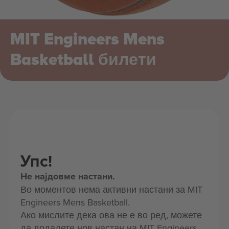
MIT Engineers Mens
Basketball билети
Упс!
Не најдовме настани.
Во моментов нема активни настани за MIT
Engineers Mens Basketball.
Ако мислите дека ова не е во ред, можете
да додадете нов настан на MIT Engineers