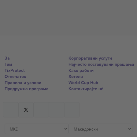
За
Корпоративни услуги
Тим
Најчесто поставувани прашања
TixProtect
Како работи
Отпечаток
Хотели
Правила и услови
World Cup Hub
Придружна програма
Контактирајте нѐ