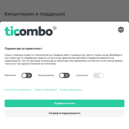
Канцеларии и поддршка
Germany
United Kingdom
Unter den Linden 24, 10117
167 City Road, London, Greater
Berlin, Germany
London, EC1V 1AW, United
Kingdom
United States
Switzerland
131 Continental Dr, Suite 305,
Dorfstrasse 52a, 6390
Newark, Delaware 19713, United
Engelberg, Switzerland
States
Bulgaria
United Arab Emirates
Regus Sofia City West, bul
UAE Dubai Silicon Oasis, DDP
Totleben 53-55, 1606 Sofia,
Building A1, Office 302, Dubai,
Bulgaria
United Arab Emirates
Mexico