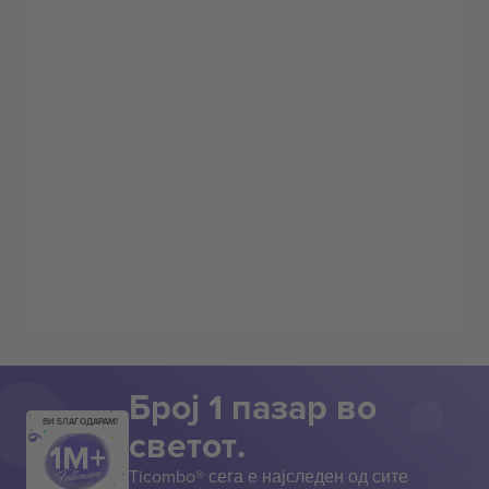
Број 1 пазар во
ВИ БЛАГОДАРАМ!
светот.
Ticombo® сега е најследен од сите