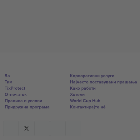
За
Корпоративни услуги
Тим
Најчесто поставувани прашања
TixProtect
Како работи
Отпечаток
Хотели
Правила и услови
World Cup Hub
Придружна програма
Контактирајте нѐ