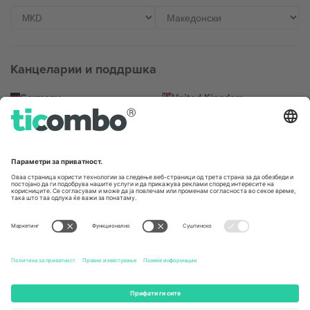
Канцеларии и поддршка
Germany
United Kingdom
Unter den Linden 24, 10117
167 City Road, London, Greater
Berlin, Germany
London, EC1V 1AW, United
Kingdom
United States
Switzerland
131 Continental Dr, Suite 305,
Dorfstrasse 52a, 6390
Newark, Delaware 19713, United
Engelberg, Switzerland
States
Bulgaria
United Arab Emirates
Regus Sofia City West, bul
UAE Dubai Silicon Oasis, DDP
Totleben 53-55, 1606 Sofia,
Building A1, Office 302, Dubai,
Bulgaria
United Arab Emirates