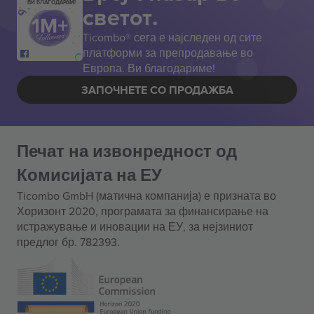
ВИ БЛАГОДАРАМ!
светот.
Ticombo® сега е најследен од сите
платформи за препродавање во
Европа. Ви благодариме!
ЗАПОЧНЕТЕ СО ПРОДАЖБА
Печат на извонредност од
Комисијата на ЕУ
Ticombo GmbH (матична компанија) е призната во
Хоризонт 2020, програмата за финансирање на
истражување и иновации на ЕУ, за нејзиниот
предлог бр. 782393.