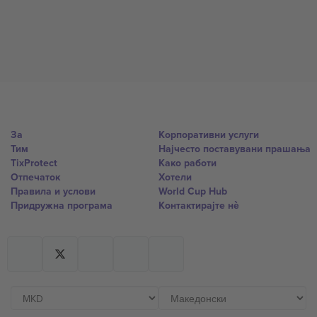
За
Корпоративни услуги
Тим
Најчесто поставувани прашања
TixProtect
Како работи
Отпечаток
Хотели
Правила и услови
World Cup Hub
Придружна програма
Контактирајте нѐ