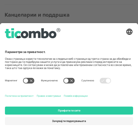
Канцеларии и поддршка
Germany
United Kingdom
Unter den Linden 24, 10117
167 City Road, London, Greater
Berlin, Germany
London, EC1V 1AW, United
Kingdom
United States
Switzerland
131 Continental Dr, Suite 305,
Dorfstrasse 52a, 6390
Newark, Delaware 19713, United
Engelberg, Switzerland
States
Bulgaria
United Arab Emirates
Regus Sofia City West, bul
UAE Dubai Silicon Oasis, DDP
Totleben 53-55, 1606 Sofia,
Building A1, Office 302, Dubai,
Bulgaria
United Arab Emirates
Mexico