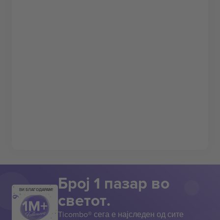
Број 1 пазар во
ВИ БЛАГОДАРАМ!
светот.
Ticombo® сега е најследен од сите