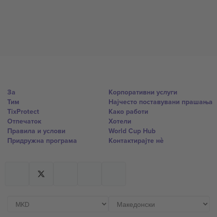
За
Корпоративни услуги
Тим
Најчесто поставувани прашања
TixProtect
Како работи
Отпечаток
Хотели
Правила и услови
World Cup Hub
Придружна програма
Контактирајте нѐ