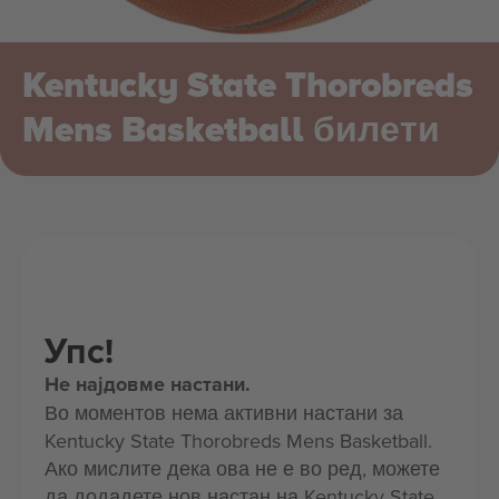
Kentucky State Thorobreds
Mens Basketball билети
Упс!
Не најдовме настани.
Во моментов нема активни настани за
Kentucky State Thorobreds Mens Basketball.
Ако мислите дека ова не е во ред, можете
да додадете нов настан на Kentucky State