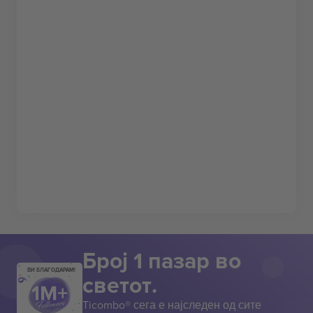
Број 1 пазар во
ВИ БЛАГОДАРАМ!
светот.
Ticombo® сега е најследен од сите