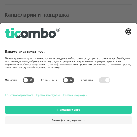
Канцеларии и поддршка
Germany
United Kingdom
Unter den Linden 24, 10117
167 City Road, London, Greater
Berlin, Germany
London, EC1V 1AW, United
Kingdom
United States
Switzerland
131 Continental Dr, Suite 305,
Dorfstrasse 52a, 6390
Newark, Delaware 19713, United
Engelberg, Switzerland
States
Bulgaria
United Arab Emirates
Regus Sofia City West, bul
UAE Dubai Silicon Oasis, DDP
Totleben 53-55, 1606 Sofia,
Building A1, Office 302, Dubai,
Bulgaria
United Arab Emirates
Mexico