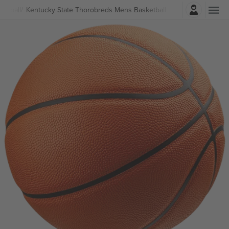
Најави се
ketball
Kentucky State Thorobreds Mens Basketball Билети