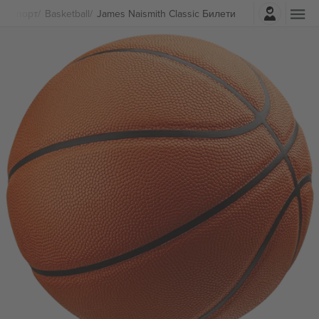
Најави се
Спорт
Basketball
James Naismith Classic Билети