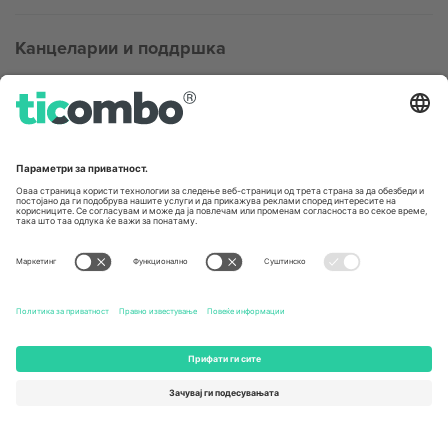
Канцеларии и поддршка
Germany
United Kingdom
Unter den Linden 24, 10117
167 City Road, London, Greater
Berlin, Germany
London, EC1V 1AW, United
Kingdom
United States
Switzerland
131 Continental Dr, Suite 305,
Dorfstrasse 52a, 6390
Newark, Delaware 19713, United
Engelberg, Switzerland
States
Bulgaria
United Arab Emirates
Regus Sofia City West, bul
UAE Dubai Silicon Oasis, DDP
Totleben 53-55, 1606 Sofia,
Building A1, Office 302, Dubai,
Bulgaria
United Arab Emirates
Mexico