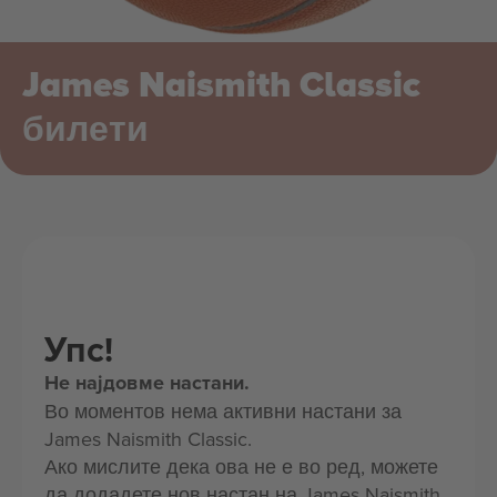
James Naismith Classic
билети
Упс!
Не најдовме настани.
Во моментов нема активни настани за
James Naismith Classic.
Ако мислите дека ова не е во ред, можете
да додадете нов настан на James Naismith