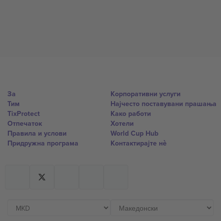
За
Корпоративни услуги
Тим
Најчесто поставувани прашања
TixProtect
Како работи
Отпечаток
Хотели
Правила и услови
World Cup Hub
Придружна програма
Контактирајте нѐ