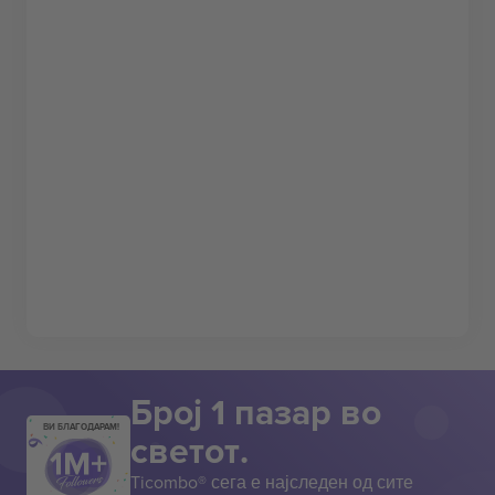
Број 1 пазар во
ВИ БЛАГОДАРАМ!
светот.
Ticombo® сега е најследен од сите