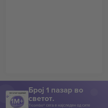
Број 1 пазар во
ВИ БЛАГОДАРАМ!
светот.
Ticombo® сега е најследен од сите