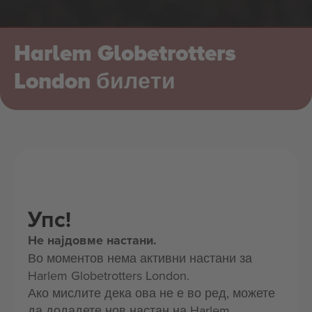
Harlem Globetrotters
London билети
Упс!
Не најдовме настани.
Во моментов нема активни настани за
Harlem Globetrotters London.
Ако мислите дека ова не е во ред, можете
да додадете нов настан на Harlem