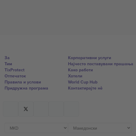
За
Корпоративни услуги
Тим
Најчесто поставувани прашања
TixProtect
Како работи
Отпечаток
Хотели
Правила и услови
World Cup Hub
Придружна програма
Контактирајте нѐ