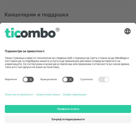
Канцеларии и поддршка
Germany
United Kingdom
Unter den Linden 24, 10117
167 City Road, London, Greater
Berlin, Germany
London, EC1V 1AW, United
Kingdom
United States
Switzerland
131 Continental Dr, Suite 305,
Dorfstrasse 52a, 6390
Newark, Delaware 19713, United
Engelberg, Switzerland
States
Bulgaria
United Arab Emirates
Regus Sofia City West, bul
UAE Dubai Silicon Oasis, DDP
Totleben 53-55, 1606 Sofia,
Building A1, Office 302, Dubai,
Bulgaria
United Arab Emirates
Mexico