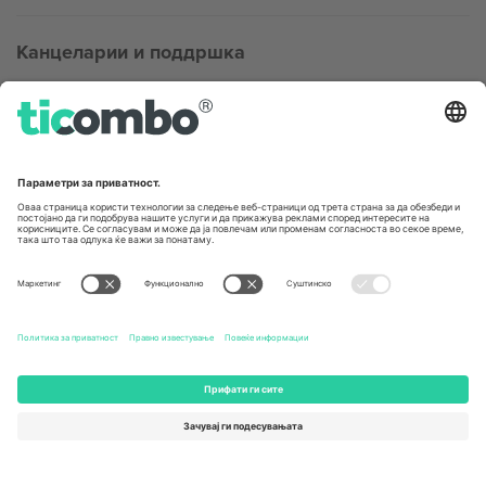
Канцеларии и поддршка
Germany
United Kingdom
Unter den Linden 24, 10117
167 City Road, London, Greater
Berlin, Germany
London, EC1V 1AW, United
Kingdom
United States
Switzerland
131 Continental Dr, Suite 305,
Dorfstrasse 52a, 6390
Newark, Delaware 19713, United
Engelberg, Switzerland
States
Bulgaria
United Arab Emirates
Regus Sofia City West, bul
UAE Dubai Silicon Oasis, DDP
Totleben 53-55, 1606 Sofia,
Building A1, Office 302, Dubai,
Bulgaria
United Arab Emirates
Mexico