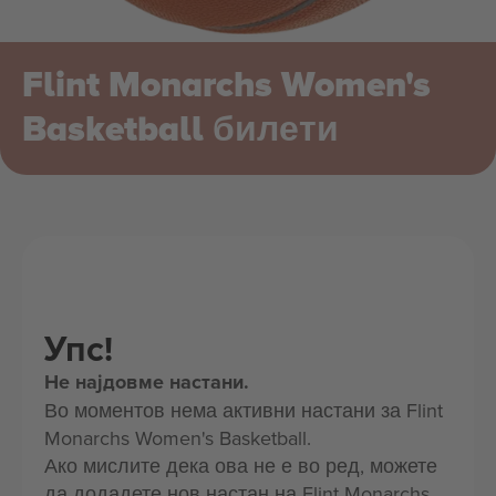
Flint Monarchs Women's
Basketball билети
Упс!
Не најдовме настани.
Во моментов нема активни настани за Flint
Monarchs Women's Basketball.
Ако мислите дека ова не е во ред, можете
да додадете нов настан на Flint Monarchs