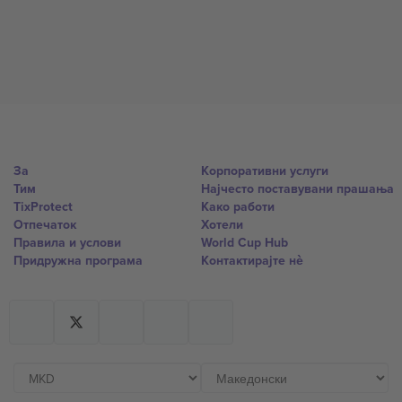
За
Корпоративни услуги
Тим
Најчесто поставувани прашања
TixProtect
Како работи
Отпечаток
Хотели
Правила и услови
World Cup Hub
Придружна програма
Контактирајте нѐ