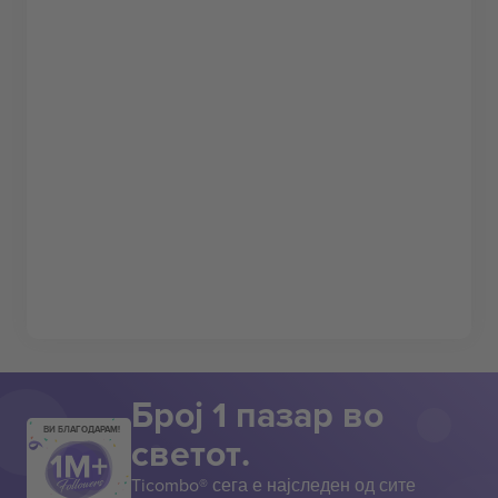
Број 1 пазар во
ВИ БЛАГОДАРАМ!
светот.
Ticombo® сега е најследен од сите