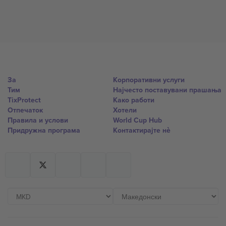
За
Корпоративни услуги
Тим
Најчесто поставувани прашања
TixProtect
Како работи
Отпечаток
Хотели
Правила и услови
World Cup Hub
Придружна програма
Контактирајте нѐ