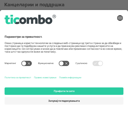
Канцеларии и поддршка
Germany
United Kingdom
Unter den Linden 24, 10117
167 City Road, London, Greater
Berlin, Germany
London, EC1V 1AW, United
Kingdom
United States
Switzerland
131 Continental Dr, Suite 305,
Dorfstrasse 52a, 6390
Newark, Delaware 19713, United
Engelberg, Switzerland
States
Bulgaria
United Arab Emirates
Regus Sofia City West, bul
UAE Dubai Silicon Oasis, DDP
Totleben 53-55, 1606 Sofia,
Building A1, Office 302, Dubai,
Bulgaria
United Arab Emirates
Mexico
Av Chapultepec 360, Roma
Norte, Cuauhtémoc, 06700