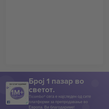
Број 1 пазар во
ВИ БЛАГОДАРАМ!
светот.
Ticombo® сега е најследен од сите
платформи за препродавање во
Европа. Ви благодариме!