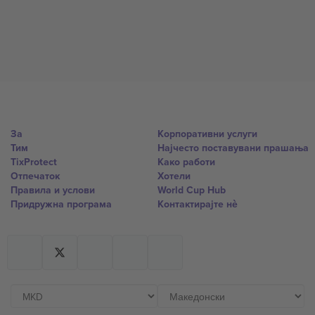
За
Корпоративни услуги
Тим
Најчесто поставувани прашања
TixProtect
Како работи
Отпечаток
Хотели
Правила и услови
World Cup Hub
Придружна програма
Контактирајте нѐ