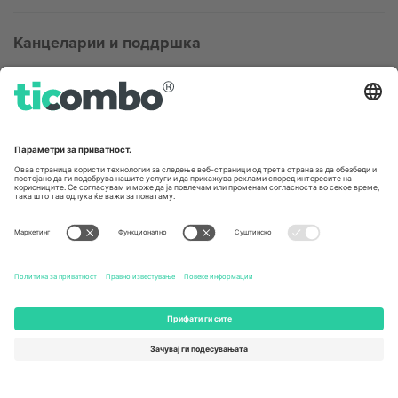
Канцеларии и поддршка
Germany
United Kingdom
Unter den Linden 24, 10117
167 City Road, London, Greater
Berlin, Germany
London, EC1V 1AW, United
Kingdom
United States
Switzerland
131 Continental Dr, Suite 305,
Dorfstrasse 52a, 6390
Newark, Delaware 19713, United
Engelberg, Switzerland
States
Bulgaria
United Arab Emirates
Regus Sofia City West, bul
UAE Dubai Silicon Oasis, DDP
Totleben 53-55, 1606 Sofia,
Building A1, Office 302, Dubai,
Bulgaria
United Arab Emirates
Mexico