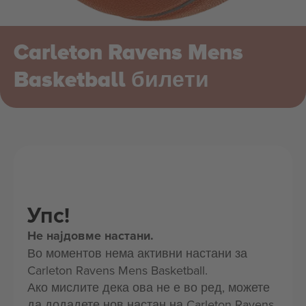
Carleton Ravens Mens
Basketball билети
Упс!
Не најдовме настани.
Во моментов нема активни настани за
Carleton Ravens Mens Basketball.
Ако мислите дека ова не е во ред, можете
да додадете нов настан на Carleton Ravens