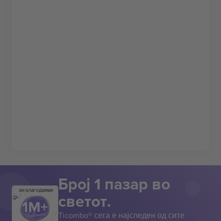
Број 1 пазар во
ВИ БЛАГОДАРАМ!
светот.
Ticombo® сега е најследен од сите