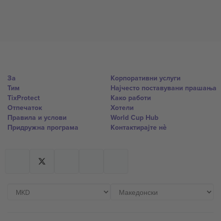
За
Корпоративни услуги
Тим
Најчесто поставувани прашања
TixProtect
Како работи
Отпечаток
Хотели
Правила и услови
World Cup Hub
Придружна програма
Контактирајте нѐ