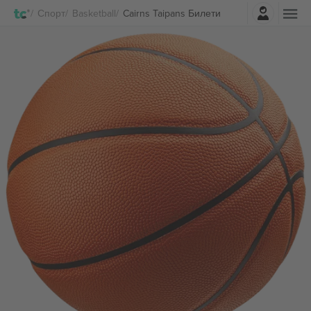
Најави се
Спорт
Basketball
Cairns Taipans Билети