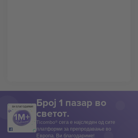
Број 1 пазар во
ВИ БЛАГОДАРАМ!
светот.
Ticombo® сега е најследен од сите
платформи за препродавање во
Европа. Ви благодариме!