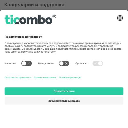
Канцеларии и поддршка
Germany
United Kingdom
Unter den Linden 24, 10117
167 City Road, London, Greater
Berlin, Germany
London, EC1V 1AW, United
Kingdom
United States
Switzerland
131 Continental Dr, Suite 305,
Dorfstrasse 52a, 6390
Newark, Delaware 19713, United
Engelberg, Switzerland
States
Bulgaria
United Arab Emirates
Regus Sofia City West, bul
UAE Dubai Silicon Oasis, DDP
Totleben 53-55, 1606 Sofia,
Building A1, Office 302, Dubai,
Bulgaria
United Arab Emirates
Mexico
Av Chapultepec 360, Roma
Norte, Cuauhtémoc, 06700