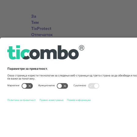
За
Тим
TixProtect
Отпечаток
Правила и услови
Придружна програма
Канцеларии и поддршка
Germany
Unter den Linden 24, 10117 Berlin, Germany
United States
131 Continental Dr, Suite 305, Newark, Delaware 19713, 