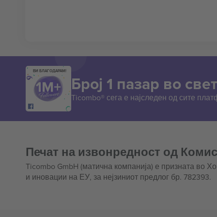
ВИ БЛАГОДАРАМ!
Број 1 пазар во свет
Ticombo® сега е најследен од сите пла
Печат на извонредност од Комис
Ticombo GmbH (матична компанија) е призната во Х
и иновации на ЕУ, за нејзиниот предлог бр. 782393.