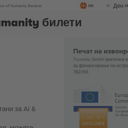
ture of Humanity Билети
MK
+1
M
Humanity билети
Печат на извонр
Ticombo GmbH (матична к
за финансирање на истра
782393.
ани за AI &
ед, можете