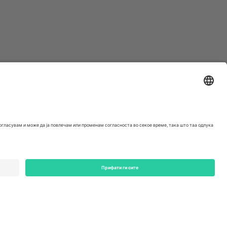
ondon, EC1V 1AW, United Kingdom
Switzerland