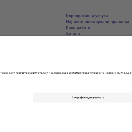
Корпоративни услуги
Најчесто поставувани прашања
Како работи
Хотели
World Cup Hub
Контактирајте нѐ
United Kingdom
167 City Road, London, Greater L
Switzerland
United States
Dorfstrasse 52a, 6390 Engelberg, 