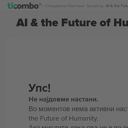
Специјални Настани
Speaking
AI & the Fu
AI & the Future of 
Упс!
Не најдовме настани.
Во моментов нема активни наст
the Future of Humanity.
Ако мислите дека ова не е во р