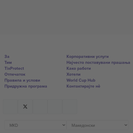
За
Корпоративни услуги
Тим
Најчесто поставувани прашања
TixProtect
Како работи
Отпечаток
Хотели
Правила и услови
World Cup Hub
Придружна програма
Контактирајте нѐ