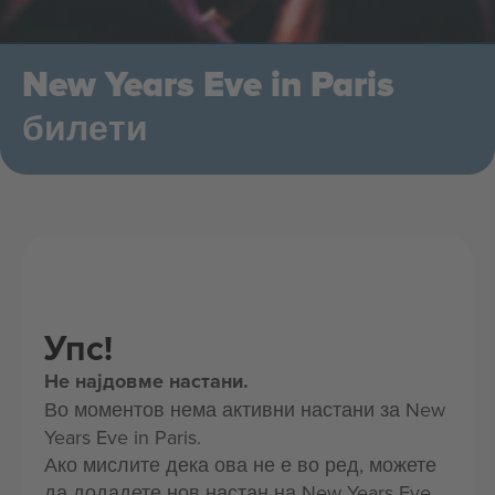
New Years Eve in Paris
билети
Упс!
Не најдовме настани.
Во моментов нема активни настани за New
Years Eve in Paris.
Ако мислите дека ова не е во ред, можете
да додадете нов настан на New Years Eve