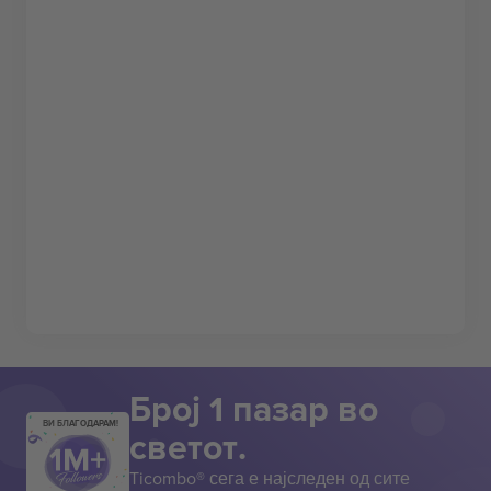
Број 1 пазар во
ВИ БЛАГОДАРАМ!
светот.
Ticombo® сега е најследен од сите