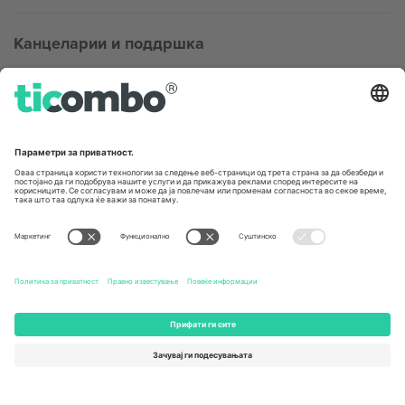
Канцеларии и поддршка
Germany
United Kingdom
Unter den Linden 24, 10117
167 City Road, London, Greater
Berlin, Germany
London, EC1V 1AW, United
Kingdom
United States
Switzerland
131 Continental Dr, Suite 305,
Dorfstrasse 52a, 6390
Newark, Delaware 19713, United
Engelberg, Switzerland
States
Bulgaria
United Arab Emirates
Regus Sofia City West, bul
UAE Dubai Silicon Oasis, DDP
Totleben 53-55, 1606 Sofia,
Building A1, Office 302, Dubai,
Bulgaria
United Arab Emirates
Mexico