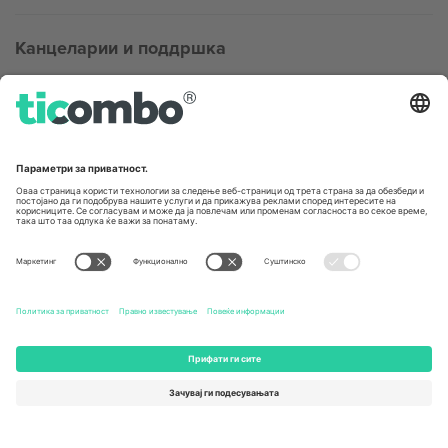
Канцеларии и поддршка
Germany
United Kingdom
Unter den Linden 24, 10117
167 City Road, London, Greater
Berlin, Germany
London, EC1V 1AW, United
Kingdom
United States
Switzerland
131 Continental Dr, Suite 305,
Dorfstrasse 52a, 6390
Newark, Delaware 19713, United
Engelberg, Switzerland
States
Bulgaria
United Arab Emirates
Regus Sofia City West, bul
UAE Dubai Silicon Oasis, DDP
Totleben 53-55, 1606 Sofia,
Building A1, Office 302, Dubai,
Bulgaria
United Arab Emirates
Mexico