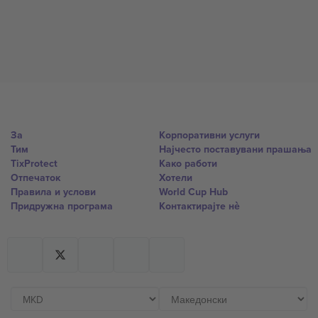
За
Корпоративни услуги
Тим
Најчесто поставувани прашања
TixProtect
Како работи
Отпечаток
Хотели
Правила и услови
World Cup Hub
Придружна програма
Контактирајте нѐ