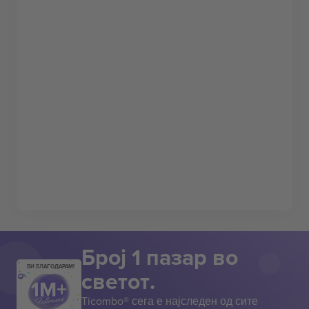
Број 1 пазар во
ВИ БЛАГОДАРАМ!
светот.
Ticombo® сега е најследен од сите