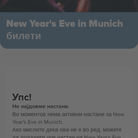
New Year's Eve in Munich
билети
Упс!
Не најдовме настани.
Во моментов нема активни настани за New
Year's Eve in Munich.
Ако мислите дека ова не е во ред, можете
да додадете нов настан на New Year's Eve