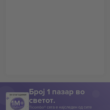
Број 1 пазар во
ВИ БЛАГОДАРАМ!
светот.
Ticombo® сега е најследен од сите