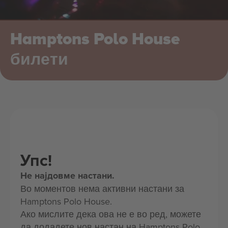
Hamptons Polo House
билети
Упс!
Не најдовме настани.
Во моментов нема активни настани за
Hamptons Polo House.
Ако мислите дека ова не е во ред, можете
да додадете нов настан на Hamptons Polo