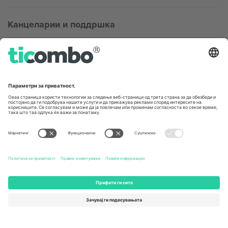
Канцеларии и поддршка
Germany
United Kingdom
Unter den Linden 24, 10117
167 City Road, London, Greater
Berlin, Germany
London, EC1V 1AW, United
Kingdom
United States
Switzerland
131 Continental Dr, Suite 305,
Dorfstrasse 52a, 6390
Newark, Delaware 19713, United
Engelberg, Switzerland
States
Bulgaria
United Arab Emirates
Regus Sofia City West, bul
UAE Dubai Silicon Oasis, DDP
Totleben 53-55, 1606 Sofia,
Building A1, Office 302, Dubai,
Bulgaria
United Arab Emirates
Mexico