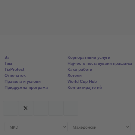
За
Корпоративни услуги
Тим
Најчесто поставувани прашања
TixProtect
Како работи
Отпечаток
Хотели
Правила и услови
World Cup Hub
Придружна програма
Контактирајте нѐ