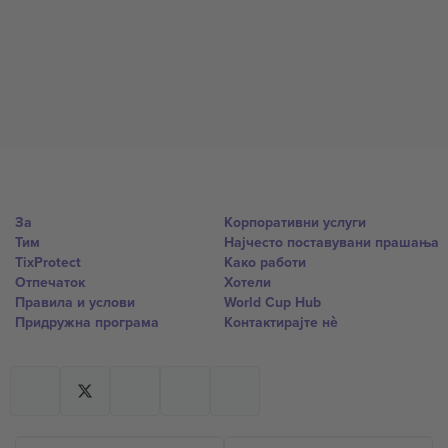
За
Корпоративни услуги
Тим
Најчесто поставувани прашања
TixProtect
Како работи
Отпечаток
Хотели
Правила и услови
World Cup Hub
Придружна програма
Контактирајте нѐ