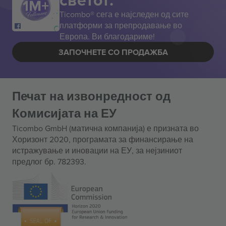
Ticombo® сега е најследен од сите
платформи за препродавање во
Европа. Ви благодариме!
ЗАПОЧНЕТЕ СО ПРОДАЖБА
Печат на извонредност од
Комисијата на ЕУ
Ticombo GmbH (матична компанија) е призната во
Хоризонт 2020, програмата за финансирање на
истражување и иновации на ЕУ, за нејзиниот
предлог бр. 782393.