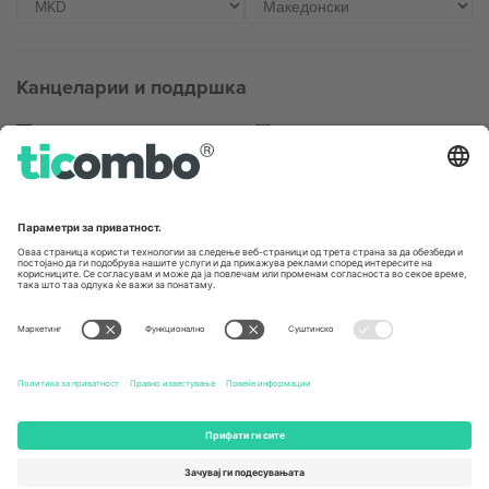
Канцеларии и поддршка
Germany
United Kingdom
Unter den Linden 24, 10117
167 City Road, London, Greater
Berlin, Germany
London, EC1V 1AW, United
Kingdom
United States
Switzerland
131 Continental Dr, Suite 305,
Dorfstrasse 52a, 6390
Newark, Delaware 19713, United
Engelberg, Switzerland
States
Bulgaria
United Arab Emirates
Regus Sofia City West, bul
UAE Dubai Silicon Oasis, DDP
Totleben 53-55, 1606 Sofia,
Building A1, Office 302, Dubai,
Bulgaria
United Arab Emirates