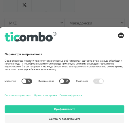
Канцеларии и поддршка
Germany
United Kingdom
Unter den Linden 24, 10117
167 City Road, London, Greater
Berlin, Germany
London, EC1V 1AW, United
Kingdom
United States
Switzerland
131 Continental Dr, Suite 305,
Dorfstrasse 52a, 6390
Newark, Delaware 19713, United
Engelberg, Switzerland
States
Bulgaria
United Arab Emirates