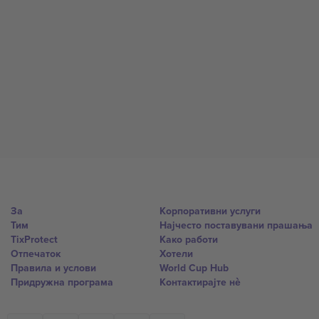
За
Корпоративни услуги
Тим
Најчесто поставувани прашања
TixProtect
Како работи
Отпечаток
Хотели
Правила и услови
World Cup Hub
Придружна програма
Контактирајте нѐ