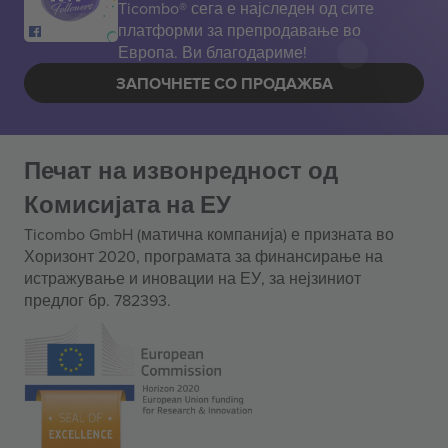
Ticombo® сега е најследен од сите
платформи за препродавање во
Европа. Ви благодариме!
ЗАПОЧНЕТЕ СО ПРОДАЖБА
Печат на извонредност од
Комисијата на ЕУ
Ticombo GmbH (матична компанија) е призната во
Хоризонт 2020, програмата за финансирање на
истражување и иновации на ЕУ, за нејзиниот
предлог бр. 782393.