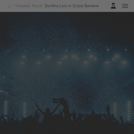
Најави се
Музика
Rock
Zemfira Live in Dubai Билети