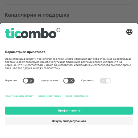
Канцеларии и поддршка
Germany
United Kingdom
Unter den Linden 24, 10117
167 City Road, London, Greater
Berlin, Germany
London, EC1V 1AW, United
Kingdom
United States
Switzerland
131 Continental Dr, Suite 305,
Dorfstrasse 52a, 6390
Newark, Delaware 19713, United
Engelberg, Switzerland
States
Bulgaria
United Arab Emirates
Regus Sofia City West, bul
UAE Dubai Silicon Oasis, DDP
Totleben 53-55, 1606 Sofia,
Building A1, Office 302, Dubai,
Bulgaria
United Arab Emirates
Mexico