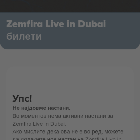
Zemfira Live in Dubai
билети
Упс!
Не најдовме настани.
Во моментов нема активни настани за
Zemfira Live in Dubai.
Ако мислите дека ова не е во ред, можете
да додадете нов настан на Zemfira Live in