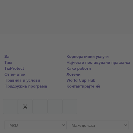
За
Корпоративни услуги
Тим
Најчесто поставувани прашања
TixProtect
Како работи
Отпечаток
Хотели
Правила и услови
World Cup Hub
Придружна програма
Контактирајте нѐ