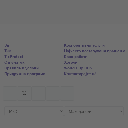
За
Корпоративни услуги
Тим
Најчесто поставувани прашања
TixProtect
Како работи
Отпечаток
Хотели
Правила и услови
World Cup Hub
Придружна програма
Контактирајте нѐ