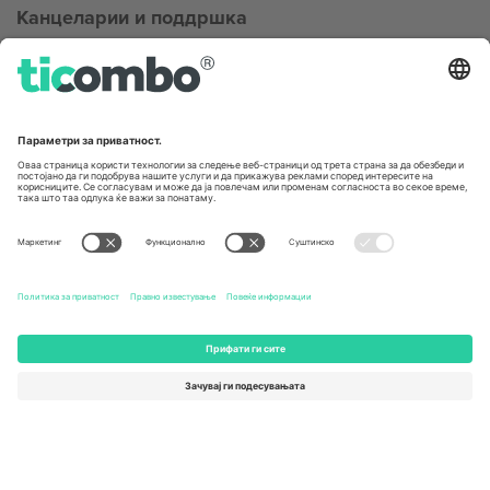
Канцеларии и поддршка
Germany
United Kingdom
Unter den Linden 24, 10117
167 City Road, London, Greater
Berlin, Germany
London, EC1V 1AW, United
Kingdom
United States
Switzerland
131 Continental Dr, Suite 305,
Dorfstrasse 52a, 6390
Newark, Delaware 19713, United
Engelberg, Switzerland
States
Bulgaria
United Arab Emirates
Regus Sofia City West, bul
UAE Dubai Silicon Oasis, DDP
Totleben 53-55, 1606 Sofia,
Building A1, Office 302, Dubai,
Bulgaria
United Arab Emirates
Mexico
Av Chapultepec 360, Roma
Norte, Cuauhtémoc, 06700