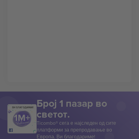
Број 1 пазар во
ВИ БЛАГОДАРАМ!
светот.
Ticombo® сега е најследен од сите
платформи за препродавање во
Европа. Ви благодариме!