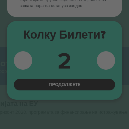
вашата нарачка останува заедно.
Колку Билети?
2
от.
тформи за препродавање во Европа. Ви благодариме!
ПРОДОЛЖЕТЕ
ијата на ЕУ
оризонт 2020, програмата за финансирање на истражување