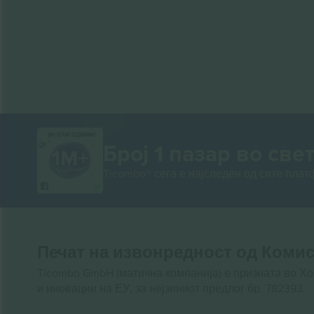
ВИ БЛАГОДАРАМ!
Број 1 пазар во свет
Ticombo® сега е најследен од сите пла
Печат на извонредност од Комис
Ticombo GmbH (матична компанија) е призната во Х
и иновации на ЕУ, за нејзиниот предлог бр. 782393.