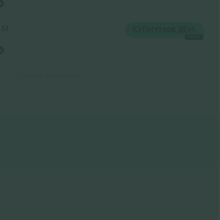
 M
КУПИ
17.106 ДЕН.
СЕКОЈ
Крај на резултати