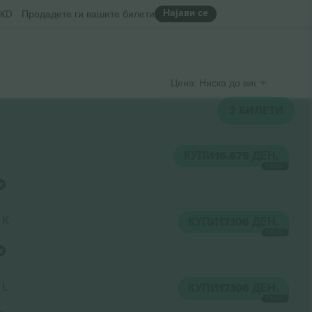
Најави се
KD
Продадете ги вашите билети
Цена: Ниска до висока
2
БИЛЕТИ
КУПИ
16.675 ДЕН.
СЕКОЈ
 K
КУПИ
17.106 ДЕН.
СЕКОЈ
 L
КУПИ
17.106 ДЕН.
СЕКОЈ