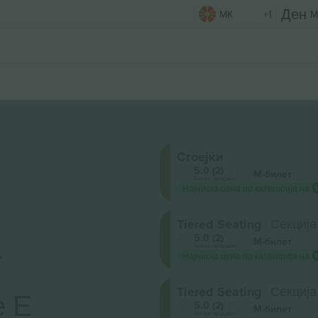
MK
+1
M
Стоејќи
5.0 (2)
М-билет
Бизнис продавач
Најниска цена по категорија на
Tiered Seating
Секција
а
5.0 (2)
М-билет
Бизнис продавач
Најниска цена по категорија на
Tiered Seating
Секција
е Е
5.0 (2)
М-билет
Бизнис продавач