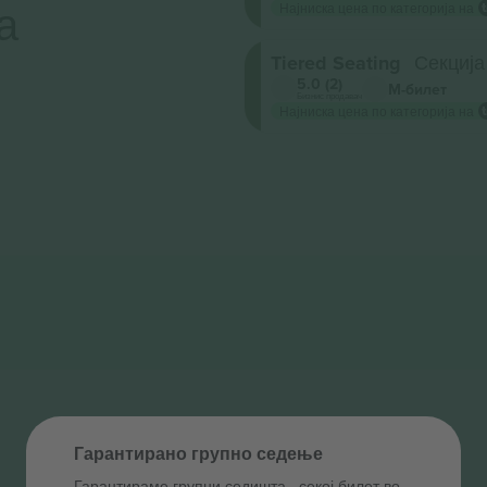
а
Најниска цена по категорија на
Tiered Seating
Секција
5.0 (2)
М-билет
Бизнис продавач
Најниска цена по категорија на
Гарантирано групно седење
Гарантираме групни седишта ‑ секој билет во