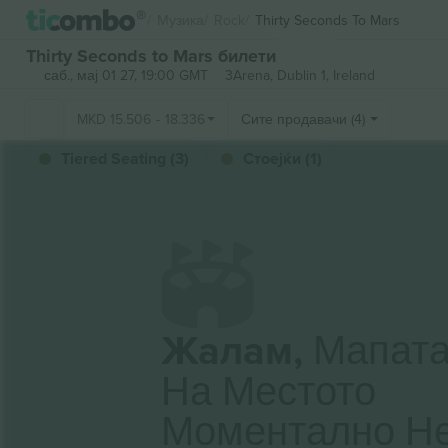
Музика
Rock
Thirty Seconds To Mars
Thirty Seconds to Mars билети
саб., мај 01 27, 19:00 GMT
3Arena,
Dublin 1, Ireland
MKD
15.506
-
18.336
Сите продавачи (4)
Tiered Seating (3)
Стоејќи (1)
Жалам,
Мапат
На Местото
Моментално Н