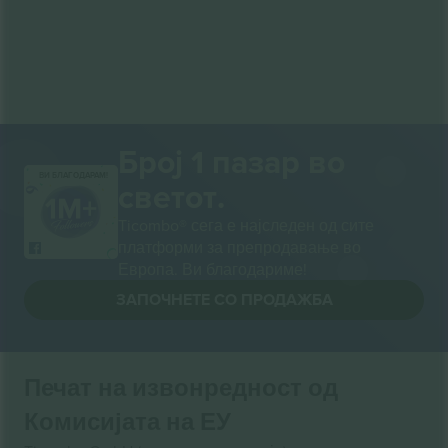
Број 1 пазар во
ВИ БЛАГОДАРАМ!
светот.
Ticombo® сега е најследен од сите
платформи за препродавање во
Европа. Ви благодариме!
ЗАПОЧНЕТЕ СО ПРОДАЖБА
Печат на извонредност од
Комисијата на ЕУ