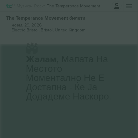
Најави се
Музика
Rock
The Temperance Movement
The Temperance Movement билети
ноем. 29, 2026
Electric Bristol,
Bristol, United Kingdom
Жалам,
Мапата На
Местото
Моментално Не Е
Достапна - Ќе Ја
Додадеме Наскоро.