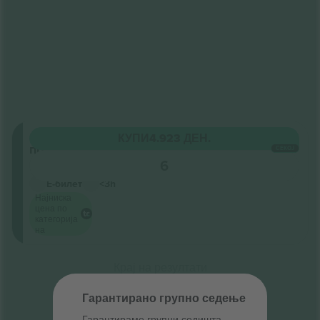
Општ
КУПИ
4.923 ДЕН.
прием
СЕКОЈ
6
Бизнис продавач
Е-билет
<3h
Најниска
цена по
категорија
на
Крај на резултати
Гарантирано групно седење
Гарантираме групни седишта ‑