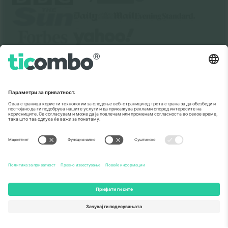
За
Корпоративни услуги
Тим
Најчесто поставувани прашања
TixProtect
Како работи
Отпечаток
Хотели
Правила и услови
World Cup Hub
Придружна програма
Контактирајте нѐ