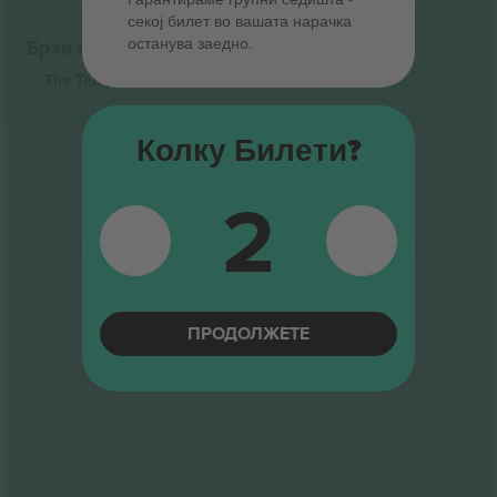
секој билет во вашата нарачка
останува заедно.
Брзи врски
The Temperance Movement
Билети
Колку Билети?
2
ПРОДОЛЖЕТЕ