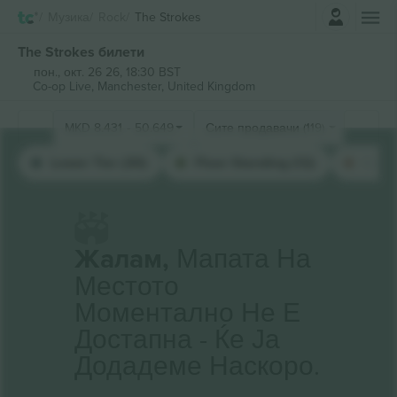
Најави се
Музика
Rock
The Strokes
The Strokes билети
пон., окт. 26 26, 18:30 BST
Co-op Live,
Manchester, United Kingdom
MKD
8.431
-
50.649
Сите продавачи (119)
Lower Tier (30)
Floor Standing (12)
Upper
Жалам,
Мапата На
Местото
Моментално Не Е
Достапна - Ќе Ја
Додадеме Наскоро.