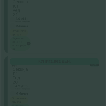
Секција
101
Ред
24
4.9 (65)
Бизнис продавач
М-билет
Ограничен
приказ
Најниска
цена по
категорија
на
Lower
КУПИ
12.862 ДЕН.
Tier
СЕКОЈ
Секција
114
Ред
20
4.9 (65)
Бизнис продавач
М-билет
Ограничен
приказ
Најниска