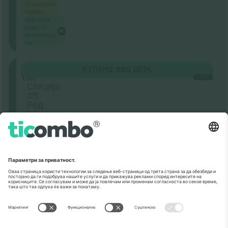
Ограничен
приказ
Најниска
цена по
категорија
на
Lower
КУПИ
12.985 ДЕН.
Tier
СЕКОЈ
Секција
115
Ред
23
4.9 (65)
Бизнис продавач
М-билет
Ограничен
приказ
ПРИКАЖИ ПОВЕЌЕ