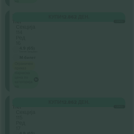
на
Lower
КУПИ
12.862 ДЕН.
Tier
СЕКОЈ
Секција
114
Ред
16
4.9 (65)
Бизнис продавач
М-билет
Ограничен
приказ
Најниска
цена по
категорија
на
Lower
КУПИ
12.862 ДЕН.
Tier
СЕКОЈ
Секција
115
Ред
17
4.9 (65)