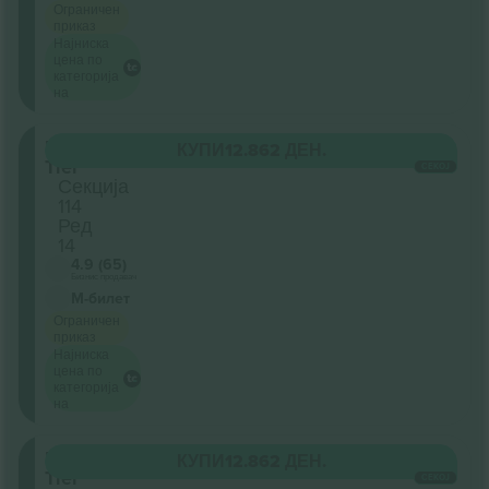
Ограничен
приказ
Најниска
цена по
категорија
на
Lower
КУПИ
12.862 ДЕН.
Tier
СЕКОЈ
Секција
114
Ред
14
4.9 (65)
Бизнис продавач
М-билет
Ограничен
приказ
Најниска
цена по
категорија
на
Lower
КУПИ
12.862 ДЕН.
Tier
СЕКОЈ