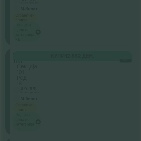
Бизнис продавач
М-билет
Ограничен
приказ
Најниска
цена по
категорија
на
Lower
КУПИ
12.862 ДЕН.
Tier
СЕКОЈ
Секција
101
Ред
18
4.9 (65)
Бизнис продавач
М-билет
Ограничен
приказ
Најниска
цена по
категорија
на