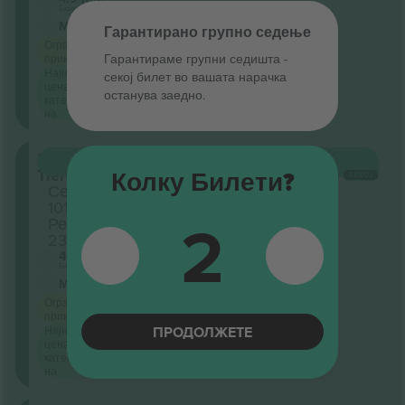
Бизнис продавач
М-билет
Гарантирано групно седење
Ограничен
Гарантираме групни седишта ‑
приказ
Најниска
секој билет во вашата нарачка
цена по
останува заедно.
категорија
на
Lower
КУПИ
12.862 ДЕН.
Tier
Колку Билети?
СЕКОЈ
Секција
101
2
Ред
23
4.9 (65)
Бизнис продавач
М-билет
Ограничен
приказ
ПРОДОЛЖЕТЕ
Најниска
цена по
категорија
на