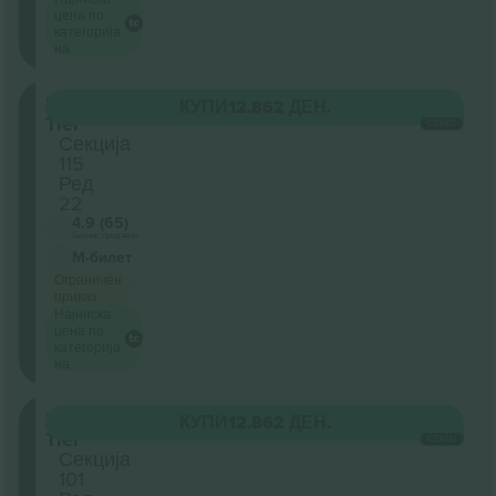
цена по
категорија
на
Lower
КУПИ
12.862 ДЕН.
Tier
СЕКОЈ
Секција
115
Ред
22
4.9 (65)
Бизнис продавач
М-билет
Ограничен
приказ
Најниска
цена по
категорија
на
Lower
КУПИ
12.862 ДЕН.
Tier
СЕКОЈ
Секција
101