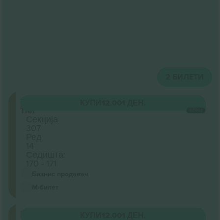
2
БИЛЕТИ
Upper
КУПИ
12.001 ДЕН.
Tier
СЕКОЈ
Секција
307
Ред
14
Седишта:
170 - 171
Бизнис продавач
М-билет
Upper
КУПИ
12.001 ДЕН.