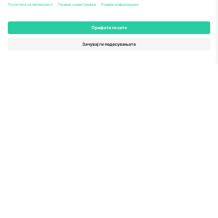
Брзи врски
The Strokes
Билети
Rock
Билети