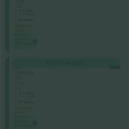
Ред
23
4.9 (65)
Бизнис продавач
М-билет
Ограничен
приказ
Најниска
цена по
категорија
на
Lower
КУПИ
12.862 ДЕН.
Tier
СЕКОЈ
Секција
115
Ред
22
4.9 (65)
Бизнис продавач
М-билет
Ограничен
приказ
Најниска
цена по
категорија