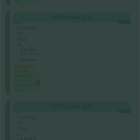
на
Lower
КУПИ
12.862 ДЕН.
Tier
СЕКОЈ
Секција
114
Ред
18
4.9 (65)
Бизнис продавач
М-билет
Ограничен
приказ
Најниска
цена по
категорија
на
Lower
КУПИ
12.862 ДЕН.
Tier
СЕКОЈ
Секција
115
Ред
21
4.9 (65)