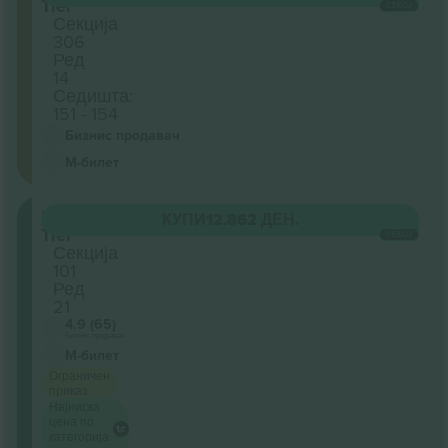
Tier
СЕКОЈ
Секција
306
Ред
14
Седишта:
151 - 154
Бизнис продавач
М-билет
Lower
КУПИ
12.862 ДЕН.
Tier
СЕКОЈ
Секција
101
Ред
21
4.9 (65)
Бизнис продавач
М-билет
Ограничен
приказ
Најниска
цена по
категорија