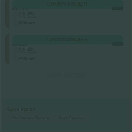
Primo
КУПИ
65.948 ДЕН.
Anello
СЕКОЈ
4.5 (22)
Бизнис продавач
М-билет
Primo
КУПИ
82.450 ДЕН.
Anello
СЕКОЈ
4.5 (22)
Бизнис продавач
М-билет
Крај на резултати
Брзи врски
The Strokes
Билети
Rock
Билети