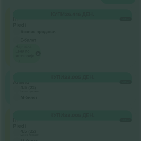
Posto
КУПИ
26.416 ДЕН.
in
СЕКОЈ
Piedi
Бизнис продавач
Е-билет
Најниска
цена по
категорија
на
Secondo
КУПИ
33.005 ДЕН.
Anello
СЕКОЈ
4.5 (22)
Бизнис продавач
М-билет
Posto
КУПИ
33.005 ДЕН.
in
СЕКОЈ
Piedi
4.5 (22)
Бизнис продавач