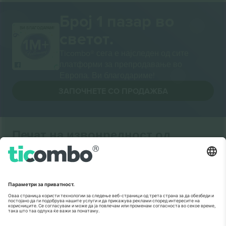
Број 1 пазар во
ВИ БЛАГОДАРАМ!
светот.
Ticombo® сега е најследен од сите
платформи за препродавање во
Европа. Ви благодариме!
ЗАПОЧНЕТЕ СО ПРОДАЖБА
Печат на извонредност од
Комисијата на ЕУ
Ticombo GmbH (матична компанија) е призната во
Хоризонт 2020, програмата за финансирање на
истражување и иновации на ЕУ, за нејзиниот
предлог бр. 782393.