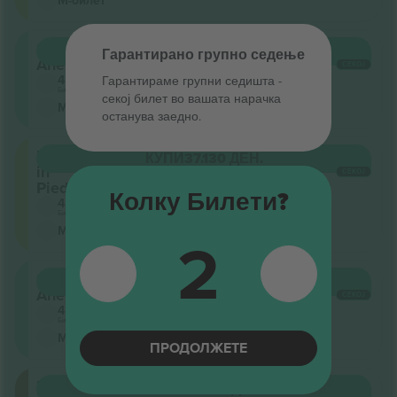
М-билет
Secondo
КУПИ
37.130 ДЕН.
Гарантирано групно седење
Anello
СЕКОЈ
4.5 (22)
Гарантираме групни седишта ‑
Бизнис продавач
секој билет во вашата нарачка
М-билет
останува заедно.
Posto
КУПИ
37.130 ДЕН.
in
СЕКОЈ
Piedi
Колку Билети?
4.5 (22)
Бизнис продавач
М-билет
2
Secondo
КУПИ
41.256 ДЕН.
Anello
СЕКОЈ
4.5 (22)
Бизнис продавач
М-билет
ПРОДОЛЖЕТЕ
Primo
КУПИ
41.256 ДЕН.