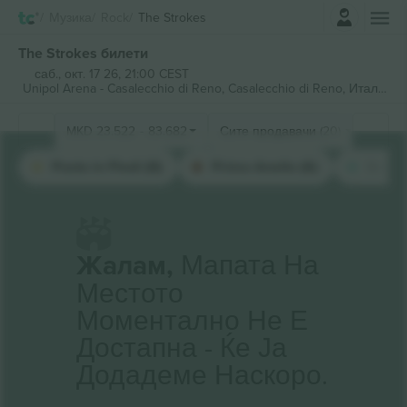
Најави се
Музика
Rock
The Strokes
The Strokes билети
саб., окт. 17 26, 21:00 CEST
Unipol Arena - Casalecchio di Reno,
Casalecchio di Reno, Италија
MKD
23.522
-
83.682
Сите продавачи (20)
Posto in Piedi (8)
Primo Anello (6)
Secon
Жалам,
Мапата На
Местото
Моментално Не Е
Достапна - Ќе Ја
Додадеме Наскоро.